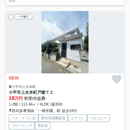
一戸建て
NEW
小平市上水本町
小平市上水本町戸建て２
18
万円
管理/共益費-
1-2階 / 113.44㎡ / 4LDK /築35年
西武多摩湖線「一橋学園」駅 徒歩19分
バス・トイレ別
室内洗濯機置場
エアコン
バルコニー
フローリング
電気有