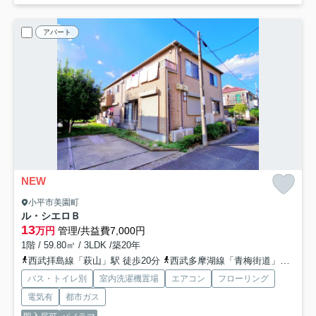
アパート
NEW
小平市美園町
ル・シエロＢ
13
万円
管理/共益費7,000円
1階 / 59.80㎡ / 3LDK /築20年
西武拝島線「萩山」駅 徒歩20分
西武多摩湖線「青梅街道」駅 徒歩29分
バス・トイレ別
室内洗濯機置場
エアコン
フローリング
電気有
都市ガス