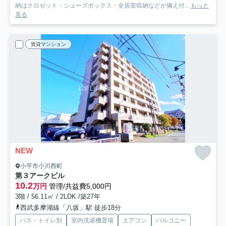
納はクロゼット・シューズボックス・全居室収納などが備え付...
もっと
見る
賃貸マンション
NEW
小平市小川西町
第３アークビル
10.2
万円
管理/共益費5,000円
3階 / 56.11㎡ / 2LDK /築27年
西武多摩湖線「八坂」駅 徒歩18分
バス・トイレ別
室内洗濯機置場
エアコン
バルコニー