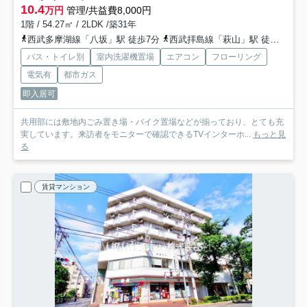
10.4
万円
管理/共益費8,000円
1階 / 54.27㎡ / 2LDK /築31年
西武多摩湖線「八坂」駅 徒歩7分
西武拝島線「萩山」駅 徒歩18分
バス・トイレ別
室内洗濯機置場
エアコン
フローリング
電気有
都市ガス
即入居可
共用部には敷地内ごみ置き場・バイク置場などが揃っており、とても充
実しています。来訪者をモニターで確認できるTVインターホ...
もっと見
る
賃貸マンション