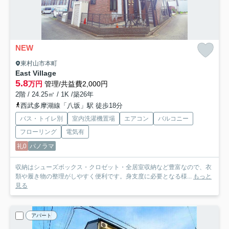
NEW
東村山市本町
East Village
5.8
万円
管理/共益費2,000円
2階 / 24.25㎡ / 1K /築26年
西武多摩湖線「八坂」駅 徒歩18分
バス・トイレ別
室内洗濯機置場
エアコン
バルコニー
フローリング
電気有
礼0
パノラマ
収納はシューズボックス・クロゼット・全居室収納など豊富なので、衣
類や履き物の整理がしやすく便利です。身支度に必要となる様...
もっと
見る
アパート