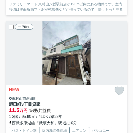
ファミリーマート 東村山八坂駅前店が190m以内にある物件です。室内
設備は洗面所独立・浴室乾燥機などが揃っているので、快...
もっと見る
一戸建て
NEW
東村山市廻田町
廻田町3丁目貸家
11.5
万円
管理/共益費-
1-2階 / 95.90㎡ / 4LDK /築32年
西武多摩湖線「武蔵大和」駅 徒歩6分
バス・トイレ別
室内洗濯機置場
エアコン
バルコニー