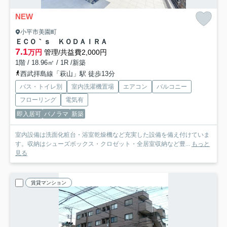
NEW
小平市美園町
ＥＣＯ｀ｓ ＫＯＤＡＩＲＡ
7.1
万円
管理/共益費2,000円
1階 / 18.96㎡ / 1R /新築
西武拝島線「萩山」駅 徒歩13分
バス・トイレ別
室内洗濯機置場
エアコン
バルコニー
フローリング
電気有
即入居可
パノラマ
新築
室内設備は洗面化粧台・浴室乾燥機など充実した設備を備え付けていま
す。収納はシューズボックス・クロゼット・全居室収納など豊...
もっと
見る
賃貸マンション