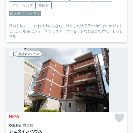
フローリング
電気有
即入居可
パノラマ
収納も魅力、こだわり派のあなたに独立した洗面所の物件はいかがでし
ょうか。収納はシューズボックス・クロゼットなど豊富なので...
もっと
見る
賃貸マンション
NEW
東村山市栄町
シュタインハウス