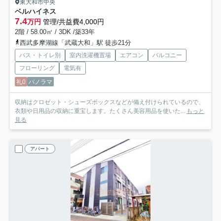
東大和市中央
ベルハイネス
7.4
万円
管理/共益費4,000円
2階 / 58.00㎡ / 3DK /築33年
西武多摩湖線「武蔵大和」駅 徒歩21分
バス・トイレ別
室内洗濯機置場
エアコン
バルコニー
フローリング
電気有
礼0
パノラマ
収納はクロゼット・シューズボックスなどが備え付けられているので、
衣類や日用品の収納に重宝します。たくさん美容用品を使いた...
もっと
見る
アパート