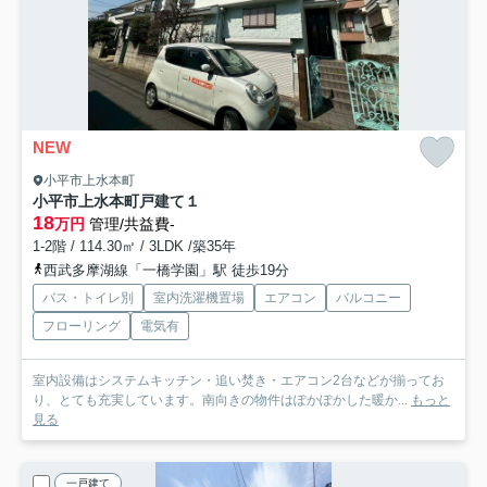
NEW
小平市上水本町
小平市上水本町戸建て１
18
万円
管理/共益費-
1-2階 / 114.30㎡ / 3LDK /築35年
西武多摩湖線「一橋学園」駅 徒歩19分
バス・トイレ別
室内洗濯機置場
エアコン
バルコニー
フローリング
電気有
室内設備はシステムキッチン・追い焚き・エアコン2台などが揃ってお
り、とても充実しています。南向きの物件はぽかぽかした暖か...
もっと
見る
一戸建て