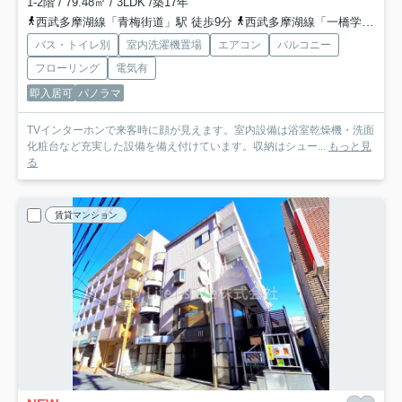
1-2階 / 79.48㎡ / 3LDK /築17年
西武多摩湖線「青梅街道」駅 徒歩9分
西武多摩湖線「一橋学園」駅 徒歩17分
バス・トイレ別
室内洗濯機置場
エアコン
バルコニー
フローリング
電気有
即入居可
パノラマ
TVインターホンで来客時に顔が見えます。室内設備は浴室乾燥機・洗面
化粧台など充実した設備を備え付けています。収納はシュー...
もっと見
る
賃貸マンション