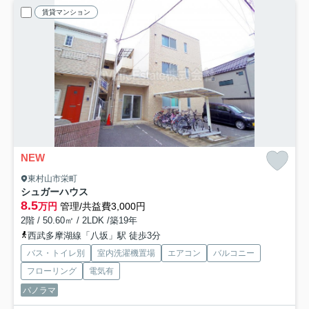
賃貸マンション
NEW
東村山市栄町
シュガーハウス
8.5
万円
管理/共益費3,000円
2階 / 50.60㎡ / 2LDK /築19年
西武多摩湖線「八坂」駅 徒歩3分
バス・トイレ別
室内洗濯機置場
エアコン
バルコニー
フローリング
電気有
パノラマ