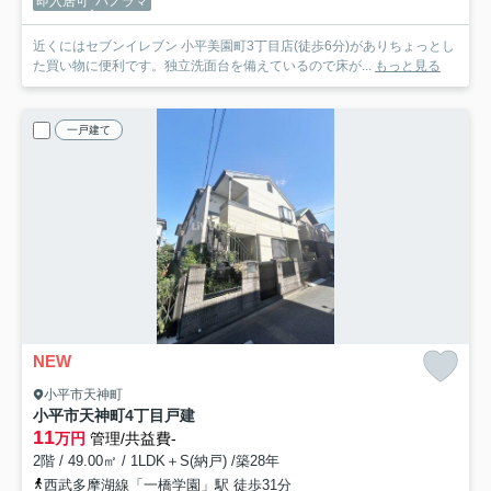
即入居可
パノラマ
近くにはセブンイレブン 小平美園町3丁目店(徒歩6分)がありちょっとし
た買い物に便利です。独立洗面台を備えているので床が...
もっと見る
一戸建て
NEW
小平市天神町
小平市天神町4丁目戸建
11
万円
管理/共益費-
2階 / 49.00㎡ / 1LDK＋S(納戸) /築28年
西武多摩湖線「一橋学園」駅 徒歩31分