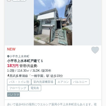
NEW
小平市上水本町
小平市上水本町戸建て１
18
万円
管理/共益費-
1-2階 / 114.30㎡ / 3LDK /築35年
西武多摩湖線「一橋学園」駅 徒歩19分
バス・トイレ別
室内洗濯機置場
エアコン
バルコニー
フローリング
電気有
パノラマ
歩いて徒歩4分の場所にウエルシア薬局小平上水本町店もあります。収