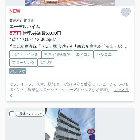
NEW
東村山市栄町
エーデルハイム
8
万円
管理/共益費5,000円
4階 / 40.50㎡ / 2DK /築37年
西武多摩湖線「八坂」駅 徒歩7分
西武多摩湖線「萩山」駅 徒歩15分
バス・トイレ別
室内洗濯機置場
エアコン
バルコニー
フローリング
電気有
パノラマ
セブンイレブン 久米川駅前店まで徒歩4分と近場にコンビニがあるのも
ポイント。収納はクロゼット・シューズボックスなど豊富な...
もっと見
る
賃貸マンション