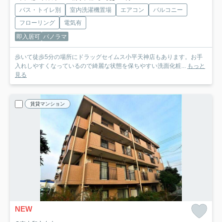
バス・トイレ別
室内洗濯機置場
エアコン
バルコニー
フローリング
電気有
即入居可
パノラマ
歩いて徒歩5分の場所にドラッグセイムス小平天神店もあります。お手
入れしやすくなっているので綺麗な状態を保ちやすい洗面化粧...
もっと
見る
賃貸マンション
NEW