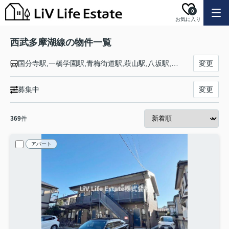
0
お気に入り
西武多摩湖線の物件一覧
国分寺駅,一橋学園駅,青梅街道駅,萩山駅,八坂駅,武蔵大和駅,多摩湖駅
変更
募集中
変更
369
件
アパート