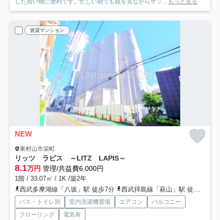
した買い物に便利です。忙しい朝でも鏡を見ながらサッ...
もっと見る
賃貸マンション
NEW
東村山市栄町
リッツ ラピス ～LITZ LAPIS～
8.1
万円
管理/共益費6,000円
1階 / 33.07㎡ / 1K /築2年
西武多摩湖線「八坂」駅 徒歩7分
西武拝島線「萩山」駅 徒歩20分
バス・トイレ別
室内洗濯機置場
エアコン
バルコニー
フローリング
電気有