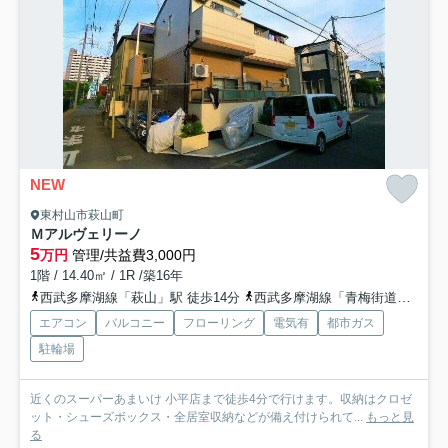
NEW
東村山市萩山町
Ｍアルヴェリーノ
5
万円
管理/共益費3,000円
1階 / 14.40㎡ / 1R /築16年
西武多摩湖線「萩山」駅 徒歩14分
西武多摩湖線「青梅街道」駅 徒歩17分
エアコン
バルコニー
フローリング
電気有
都市ガス
駐輪場
近くのスーパーあまいけ 小平店まで徒歩4分で行けます。収納はクロゼ
ット・シューズボックス・全居室収納などが備え付けられて...
もっと見
る