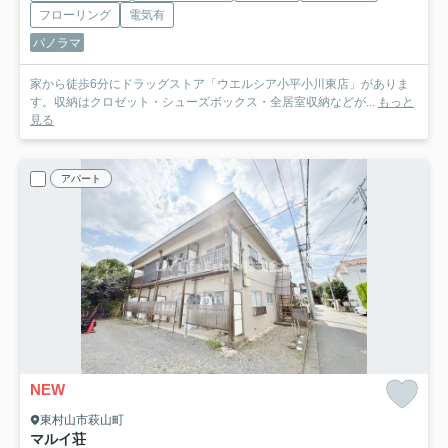
フローリング
電気有
パノラマ
家から徒歩6分にドラッグストア「ウエルシア小平小川東店」がありま
す。収納はクロゼット・シューズボックス・全居室収納などが...
もっと
見る
アパート
NEW
東村山市萩山町
マルイ荘