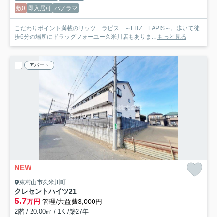
敷0
即入居可
パノラマ
こだわりポイント満載のリッツ ラピス ～LITZ LAPIS～。歩いて徒
歩6分の場所にドラッグフォーユー久米川店もありま...
もっと見る
アパート
NEW
東村山市久米川町
クレセントハイツ21
5.7
万円
管理/共益費3,000円
2階 / 20.00㎡ / 1K /築27年