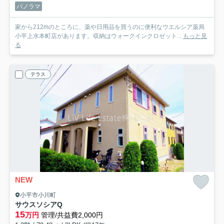
パノラマ
家から212mのところに、薬や日用品を買うのに便利なウエルシア薬局
小平上水本町店があります。収納はウォークインクロゼット...
もっと見
る
テラス
NEW
小平市小川町
サウスソシアQ
15
万円
管理/共益費2,000円