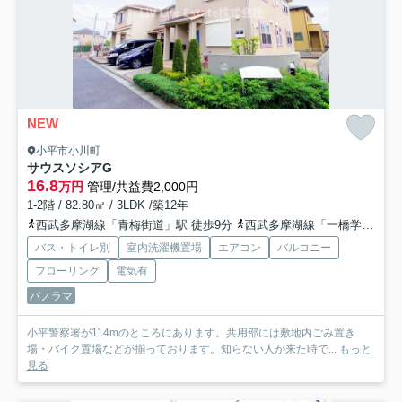
NEW
小平市小川町
サウスソシアG
16.8
万円
管理/共益費2,000円
1-2階 / 82.80㎡ / 3LDK /築12年
西武多摩湖線「青梅街道」駅 徒歩9分
西武多摩湖線「一橋学園」駅 徒歩17分
バス・トイレ別
室内洗濯機置場
エアコン
バルコニー
フローリング
電気有
パノラマ
小平警察署が114mのところにあります。共用部には敷地内ごみ置き
場・バイク置場などが揃っております。知らない人が来た時で...
もっと
見る