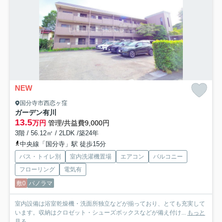
NEW
国分寺市西恋ヶ窪
ガーデン有川
13.5
万円
管理/共益費9,000円
3階 / 56.12㎡ / 2LDK /築24年
中央線「国分寺」駅 徒歩15分
バス・トイレ別
室内洗濯機置場
エアコン
バルコニー
フローリング
電気有
敷0
パノラマ
室内設備は浴室乾燥機・洗面所独立などが揃っており、とても充実して
います。収納はクロゼット・シューズボックスなどが備え付け...
もっと
見る