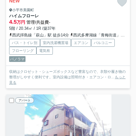
NEW
小平市美園町
ハイムフローレ
4.5
万円
管理/共益費-
5階 / 20.34㎡ / 1R /築37年
西武拝島線「萩山」駅 徒歩14分
西武多摩湖線「青梅街道」駅 徒歩22分
バス・トイレ別
室内洗濯機置場
エアコン
バルコニー
フローリング
電気有
パノラマ
収納はクロゼット・シューズボックスなど豊富なので、衣類や履き物の
整理がしやすく便利です。室内設備は照明付き・エアコン・ロ...
もっと
見る
アパート