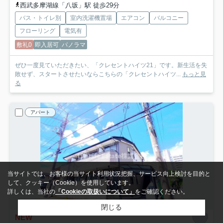
西武多摩湖線「八坂」駅 徒歩29分
バス・トイレ別
室内洗濯機置場
エアコン
バルコニー
フローリング
電気有
敷礼0
即入居可
パノラマ
ぜひ一度見ていただきたい、「クレセントハイツ21」です。新生活を失
敗せず、スタートさせたいならこちらの「クレセントハイツ...
もっと見
る
アパート
当サイトでは、お客様の当サイト利用状況把握、サービス向上検討を目的と
して、クッキー（Cookie）を使用しています。
詳しくは、当社の
「Cookieの取扱いについて」
をご確認ください。
閉じる
NEW