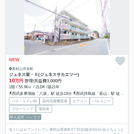
NEW
東村山市栄町
ジュネス栄・Ⅱ(ジュネスサカエツー)
10
万円
管理/共益費3,000円
1階 / 55.96㎡ / 2LDK /築21年
西武多摩湖線「八坂」駅 徒歩19分
西武拝島線「萩山」駅 徒歩21分
バス・トイレ別
室内洗濯機置場
エアコン
バルコニー
フローリング
電気有
即入居可
パノラマ
近くにはセブンイレブン 東村山恩多町3丁目店(徒歩4分)がありちょっと