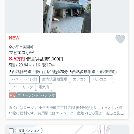
NEW
小平市美園町
マピエス小平
8.5
万円
管理/共益費5,000円
5階 / 20.94㎡ / 1K /築17年
西武拝島線「萩山」駅 徒歩20分
西武多摩湖線「青梅街道」駅 徒歩24分
バス・トイレ別
室内洗濯機置場
エアコン
バルコニー
フローリング
電気有
礼0
フリーレント
パノラマ
近くにはローソン 小平天神町二丁目店(徒歩4分)がありちょっとした買
い物に便利です。共用部にはエレベータ・敷地内ごみ置き...
もっと見る
賃貸マンション