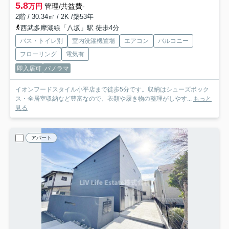
5.8
万円
管理/共益費-
2階 / 30.34㎡ / 2K /築53年
西武多摩湖線「八坂」駅 徒歩4分
バス・トイレ別
室内洗濯機置場
エアコン
バルコニー
フローリング
電気有
即入居可
パノラマ
イオンフードスタイル小平店まで徒歩5分です。収納はシューズボック
ス・全居室収納など豊富なので、衣類や履き物の整理がしやす...
もっと
見る
アパート