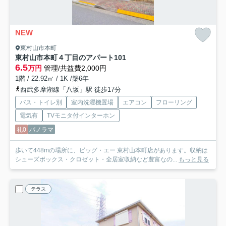
NEW
東村山市本町
東村山市本町４丁目のアパート
101
6.5
万円
管理/共益費2,000円
1階 / 22.92㎡ / 1K /築6年
西武多摩湖線「八坂」駅 徒歩17分
バス・トイレ別
室内洗濯機置場
エアコン
フローリング
電気有
TVモニタ付インターホン
礼0
パノラマ
歩いて448mの場所に、ビッグ・エー 東村山本町店があります。収納は
シューズボックス・クロゼット・全居室収納など豊富なの...
もっと見る
テラス