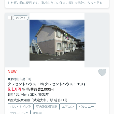
した買い物に便利です。東村山市での住まい探しを当社...
もっと見る
アパート
NEW
東村山市廻田町
クレセントハウス・Ｎ(クレセントハウス・エヌ)
6.1
万円
管理/共益費2,000円
1階 / 39.74㎡ / 2DK /築32年
西武多摩湖線「武蔵大和」駅 徒歩11分
バス・トイレ別
室内洗濯機置場
エアコン
バルコニー
フローリング
電気有