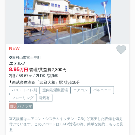
NEW
東村山市富士見町
エテルノ
8.95
万円
管理/共益費2,300円
2階 / 58.67㎡ / 2LDK /築9年
西武多摩湖線「武蔵大和」駅 徒歩18分
バス・トイレ別
室内洗濯機置場
エアコン
バルコニー
フローリング
電気有
敷0
パノラマ
室内設備はエアコン・システムキッチン・CSなど充実した設備を備え
付けています。このアパートはCATV対応の為、簡単な契約...
もっと見
る