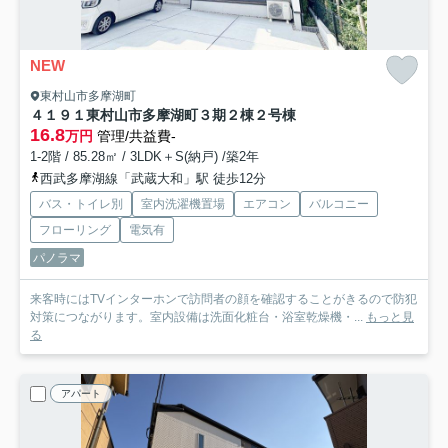
NEW
東村山市多摩湖町
４１９１東村山市多摩湖町３期２棟２号棟
16.8
万円
管理/共益費-
1-2階 / 85.28㎡ / 3LDK＋S(納戸) /築2年
西武多摩湖線「武蔵大和」駅 徒歩12分
バス・トイレ別
室内洗濯機置場
エアコン
バルコニー
フローリング
電気有
パノラマ
来客時にはTVインターホンで訪問者の顔を確認することがきるので防犯
対策につながります。室内設備は洗面化粧台・浴室乾燥機・...
もっと見
る
アパート