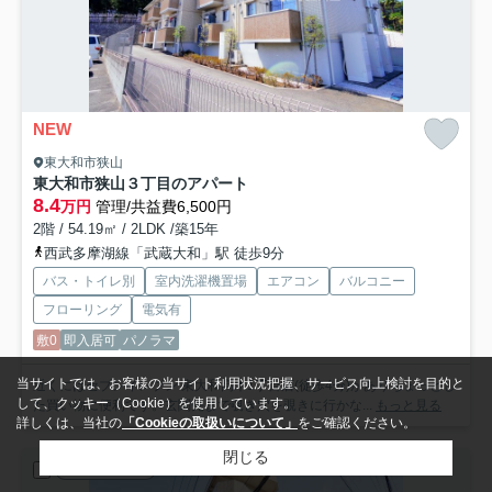
NEW
東大和市狭山
東大和市狭山３丁目のアパート
8.4
万円
管理/共益費6,500円
2階 / 54.19㎡ / 2LDK /築15年
西武多摩湖線「武蔵大和」駅 徒歩9分
バス・トイレ別
室内洗濯機置場
エアコン
バルコニー
フローリング
電気有
敷0
即入居可
パノラマ
当サイトでは、お客様の当サイト利用状況把握、サービス向上検討を目的と
近くにはセブンイレブン 東大和高木1丁目店(徒歩4分)がありちょっとし
して、クッキー（Cookie）を使用しています。
た買い物に便利です。玄関先まで覗き穴を覗きに行かな...
もっと見る
詳しくは、当社の
「Cookieの取扱いについて」
をご確認ください。
閉じる
賃貸マンション