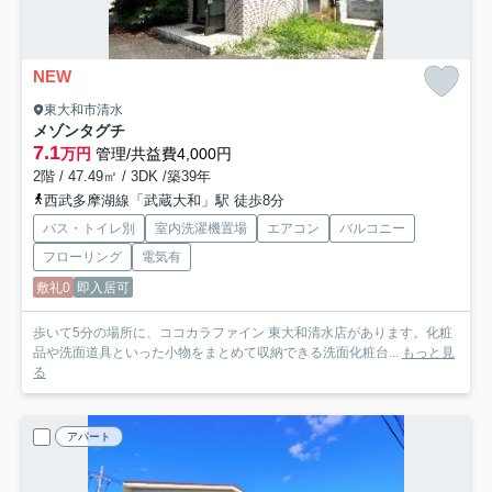
NEW
東大和市清水
メゾンタグチ
7.1
万円
管理/共益費4,000円
2階 / 47.49㎡ / 3DK /築39年
西武多摩湖線「武蔵大和」駅 徒歩8分
バス・トイレ別
室内洗濯機置場
エアコン
バルコニー
フローリング
電気有
敷礼0
即入居可
歩いて5分の場所に、ココカラファイン 東大和清水店があります。化粧
品や洗面道具といった小物をまとめて収納できる洗面化粧台...
もっと見
る
アパート