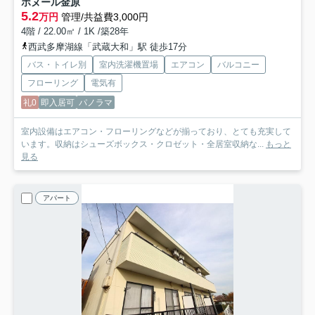
ボヌール金原
5.2
万円
管理/共益費3,000円
4階 / 22.00㎡ / 1K /築28年
西武多摩湖線「武蔵大和」駅 徒歩17分
バス・トイレ別
室内洗濯機置場
エアコン
バルコニー
フローリング
電気有
礼0
即入居可
パノラマ
室内設備はエアコン・フローリングなどが揃っており、とても充実して
います。収納はシューズボックス・クロゼット・全居室収納な...
もっと
見る
アパート