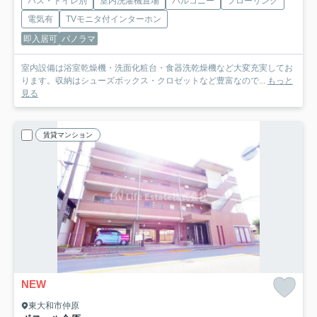
バス・トイレ別
室内洗濯機置場
バルコニー
フローリング
電気有
TVモニタ付インターホン
即入居可
パノラマ
室内設備は浴室乾燥機・洗面化粧台・食器洗乾燥機など大変充実してお
ります。収納はシューズボックス・クロゼットなど豊富なので...
もっと
見る
賃貸マンション
NEW
東大和市仲原