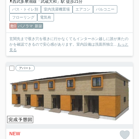
西武多摩湖線「武蔵大和」駅 徒歩21分
バス・トイレ別
室内洗濯機置場
エアコン
バルコニー
フローリング
電気有
敷0
パノラマ
新築
玄関先まで覗き穴を覗きに行かなくてもインターホン越しに誰が来たの
かを確認できるので安心感があります。室内設備は洗面所独立...
もっと
見る
アパート
NEW