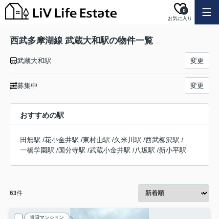
0
お気に入り
西武多摩湖線 武蔵大和駅の物件一覧
武蔵大和駅
変更
募集中
変更
おすすめの駅
田無駅
/
花小金井駅
/
東村山駅
/
久米川駅
/
西武柳沢駅
/
一橋学園駅
/
国分寺駅
/
武蔵小金井駅
/
八坂駅
/
新小平駅
63
件
賃貸マンション