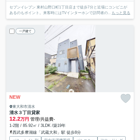
セブンイレブン 東村山野口町1丁目店まで徒歩7分と近場にコンビニが
あるのもポイント。来客時にはTVインターホンで訪問者の...
もっと見る
一戸建て
NEW
東大和市清水
清水３丁目貸家
12.2
万円
管理/共益費-
1-2階 / 85.92㎡ / 3LDK /築19年
西武多摩湖線「武蔵大和」駅 徒歩8分