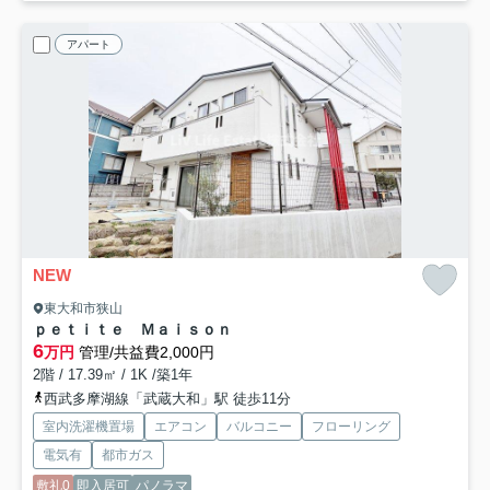
アパート
NEW
東大和市狭山
ｐｅｔｉｔｅ Ｍａｉｓｏｎ
6
万円
管理/共益費2,000円
2階 / 17.39㎡ / 1K /築1年
西武多摩湖線「武蔵大和」駅 徒歩11分
室内洗濯機置場
エアコン
バルコニー
フローリング
電気有
都市ガス
敷礼0
即入居可
パノラマ