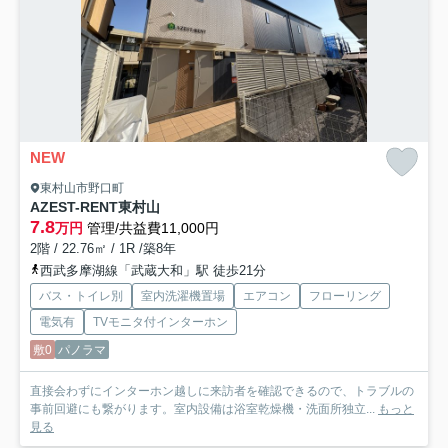
NEW
東村山市野口町
AZEST-RENT東村山
7.8
万円
管理/共益費11,000円
2階 / 22.76㎡ / 1R /築8年
西武多摩湖線「武蔵大和」駅 徒歩21分
バス・トイレ別
室内洗濯機置場
エアコン
フローリング
電気有
TVモニタ付インターホン
敷0
パノラマ
直接会わずにインターホン越しに来訪者を確認できるので、トラブルの
事前回避にも繋がります。室内設備は浴室乾燥機・洗面所独立...
もっと
見る