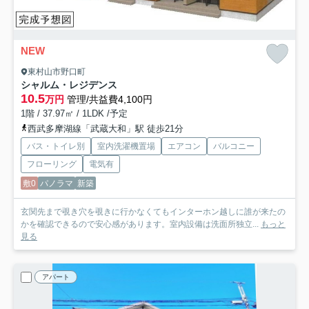
NEW
東村山市野口町
シャルム・レジデンス
10.5
万円
管理/共益費4,100円
1階 / 37.97㎡ / 1LDK /予定
西武多摩湖線「武蔵大和」駅 徒歩21分
バス・トイレ別
室内洗濯機置場
エアコン
バルコニー
フローリング
電気有
敷0
パノラマ
新築
玄関先まで覗き穴を覗きに行かなくてもインターホン越しに誰が来たの
かを確認できるので安心感があります。室内設備は洗面所独立...
もっと
見る
アパート