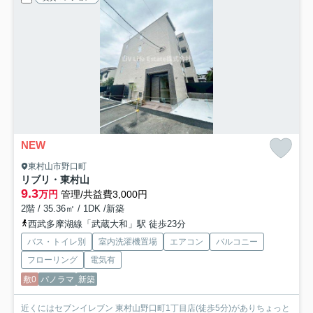
NEW
東村山市野口町
リブリ・東村山
9.3
万円
管理/共益費3,000円
2階 / 35.36㎡ / 1DK /新築
西武多摩湖線「武蔵大和」駅 徒歩23分
バス・トイレ別
室内洗濯機置場
エアコン
バルコニー
フローリング
電気有
敷0
パノラマ
新築
近くにはセブンイレブン 東村山野口町1丁目店(徒歩5分)がありちょっと