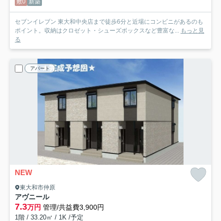
敷0
新築
セブンイレブン 東大和中央店まで徒歩6分と近場にコンビニがあるのも
ポイント。収納はクロゼット・シューズボックスなど豊富な...
もっと見
る
アパート
NEW
東大和市仲原
アヴニール
7.3
万円
管理/共益費3,900円
1階 / 33.20㎡ / 1K /予定