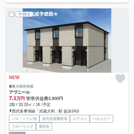
アパート
NEW
東大和市仲原
アヴニール
7.1
万円
管理/共益費3,900円
1階 / 33.20㎡ / 1K /予定
西武多摩湖線「武蔵大和」駅 徒歩24分
バス・トイレ別
室内洗濯機置場
エアコン
バルコニー
フローリング
電気有