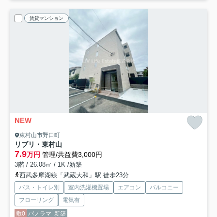
賃貸マンション
NEW
東村山市野口町
リブリ・東村山
7.9
万円
管理/共益費3,000円
3階 / 26.08㎡ / 1K /新築
西武多摩湖線「武蔵大和」駅 徒歩23分
バス・トイレ別
室内洗濯機置場
エアコン
バルコニー
フローリング
電気有
敷0
パノラマ
新築