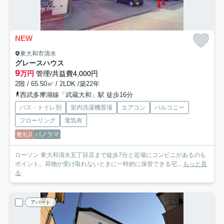
NEW
東大和市清水
グレースハウス
9
万円
管理/共益費4,000円
2階 / 65.50㎡ / 2LDK /築22年
西武多摩湖線「武蔵大和」駅 徒歩16分
バス・トイレ別
室内洗濯機置場
エアコン
バルコニー
フローリング
電気有
敷礼0
パノラマ
ローソン 東大和清水五丁目店まで徒歩7分と近場にコンビニがあるのも
ポイント。荷物が受け取れないときに一時的に保管できる宅...
もっと見
る
アパート