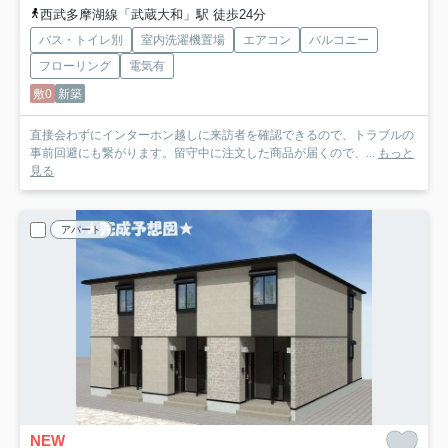
西武多摩湖線「武蔵大和」駅 徒歩24分
バス・トイレ別
室内洗濯機置場
エアコン
バルコニー
フローリング
電気有
敷0
新築
直接会わずにインターホン越しに来訪者を確認できるので、トラブルの
事前回避にも繋がります。留守中に注文した商品が届くので、...
もっと
見る
アパート
NEW