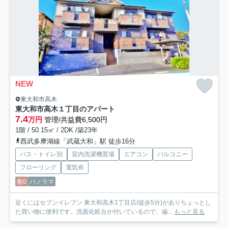
NEW
東大和市高木
東大和市高木１丁目のアパート
7.4
万円
管理/共益費6,500円
1階 / 50.15㎡ / 2DK /築23年
西武多摩湖線「武蔵大和」駅 徒歩16分
バス・トイレ別
室内洗濯機置場
エアコン
バルコニー
フローリング
電気有
敷0
パノラマ
近くにはセブンイレブン 東大和高木1丁目店(徒歩5分)がありちょっとし
た買い物に便利です。洗面化粧台が付いているので、歯...
もっと見る