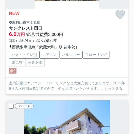
NEW
東村山市富士見町
サンクレスト田口
6.6
万円
管理/共益費3,000円
1階 / 39.74㎡ / 2DK /築28年
西武多摩湖線「武蔵大和」駅 徒歩9分
バス・トイレ別
エアコン
バルコニー
フローリング
電気有
公共下水
敷0
室内設備はエアコン・フローリングなど大変充実しております。2026年
9月の入居期日指定ですので、少々お待ちいただきます。...
もっと見る
アパート