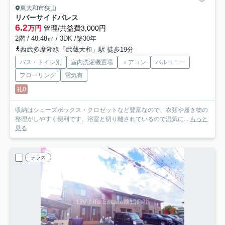
東大和市狭山
リバーサイドパレス
6.2
万円
管理/共益費3,000円
2階 / 48.48㎡ / 3DK /築30年
西武多摩湖線「武蔵大和」駅 徒歩19分
バス・トイレ別
室内洗濯機置場
エアコン
バルコニー
フローリング
電気有
礼0
収納はシューズボックス・クロゼットなど豊富なので、衣類や履き物の
整理がしやすく便利です。浴室と切り離されているので湿気に...
もっと
見る
テラス