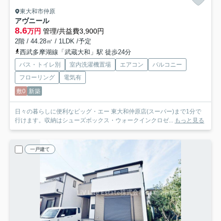
東大和市仲原
アヴニール
8.6
万円
管理/共益費3,900円
2階 / 44.28㎡ / 1LDK /予定
西武多摩湖線「武蔵大和」駅 徒歩24分
バス・トイレ別
室内洗濯機置場
エアコン
バルコニー
フローリング
電気有
敷0
新築
日々の暮らしに便利なビッグ・エー 東大和仲原店(スーパー)まで1分で
行けます。収納はシューズボックス・ウォークインクロゼ...
もっと見る
一戸建て