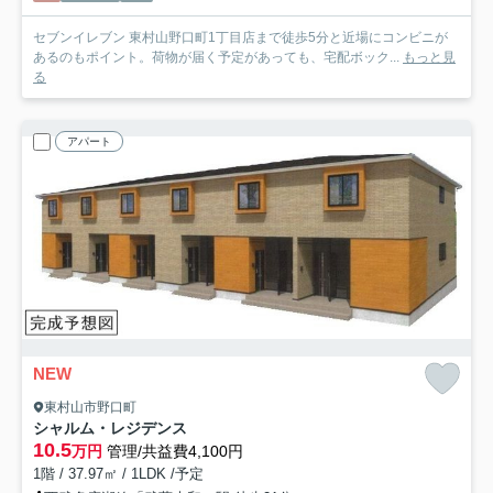
セブンイレブン 東村山野口町1丁目店まで徒歩5分と近場にコンビニが
あるのもポイント。荷物が届く予定があっても、宅配ボック...
もっと見
る
アパート
NEW
東村山市野口町
シャルム・レジデンス
10.5
万円
管理/共益費4,100円
1階 / 37.97㎡ / 1LDK /予定