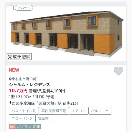
アパート
NEW
東村山市野口町
シャルム・レジデンス
10.7
万円
管理/共益費4,100円
1階 / 37.97㎡ / 1LDK /予定
西武多摩湖線「武蔵大和」駅 徒歩21分
バス・トイレ別
室内洗濯機置場
エアコン
バルコニー
フローリング
電気有
敷0
パノラマ
新築