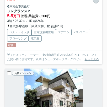
東村山市美住町
フレグランス２
5.5
万円
管理/共益費2,200円
3階 / 26.32㎡ / 1R /築24年
西武多摩湖線「武蔵大和」駅 徒歩20分
バス・トイレ別
室内洗濯機置場
エアコン
バルコニー
フローリング
電気有
敷礼0
近くにはファミリーマート 東村山廻田町店(徒歩5分)がありちょっとし
た買い物に便利です。収納はシューズボックス・クロゼッ...
もっと見る
賃貸マンション