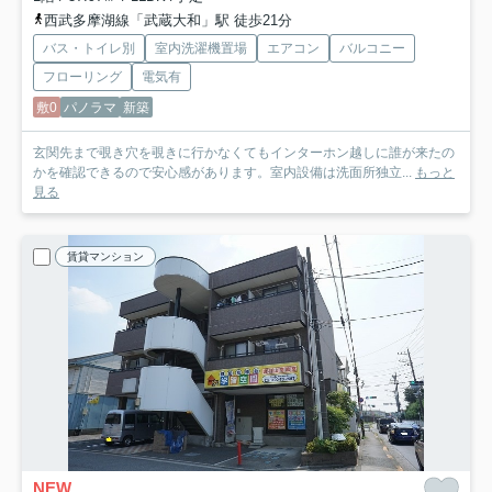
西武多摩湖線「武蔵大和」駅 徒歩21分
バス・トイレ別
室内洗濯機置場
エアコン
バルコニー
フローリング
電気有
敷0
パノラマ
新築
玄関先まで覗き穴を覗きに行かなくてもインターホン越しに誰が来たの
かを確認できるので安心感があります。室内設備は洗面所独立...
もっと
見る
賃貸マンション
NEW