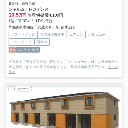
東村山市野口町
シャルム・レジデンス
10.5
万円
管理/共益費4,100円
1階 / 37.97㎡ / 1LDK /予定
西武多摩湖線「武蔵大和」駅 徒歩21分
バス・トイレ別
室内洗濯機置場
エアコン
バルコニー
フローリング
電気有
敷0
パノラマ
新築
玄関先まで覗き穴を覗きに行かなくてもインターホン越しに誰が来たの
かを確認できるので安心感があります。室内設備は洗面所独立...
もっと
見る
アパート