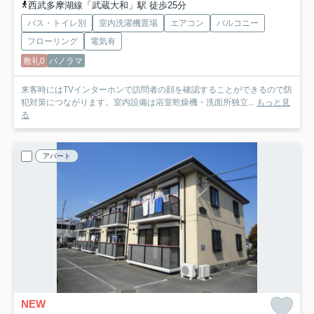
西武多摩湖線「武蔵大和」駅 徒歩25分
バス・トイレ別
室内洗濯機置場
エアコン
バルコニー
フローリング
電気有
敷礼0
パノラマ
来客時にはTVインターホンで訪問者の顔を確認することができるので防
犯対策につながります。室内設備は浴室乾燥機・洗面所独立...
もっと見
る
アパート
NEW