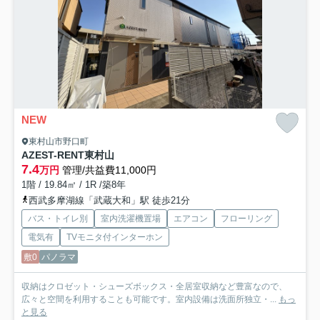
NEW
東村山市野口町
AZEST-RENT東村山
7.4
万円
管理/共益費11,000円
1階 / 19.84㎡ / 1R /築8年
西武多摩湖線「武蔵大和」駅 徒歩21分
バス・トイレ別
室内洗濯機置場
エアコン
フローリング
電気有
TVモニタ付インターホン
敷0
パノラマ
収納はクロゼット・シューズボックス・全居室収納など豊富なので、
広々と空間を利用することも可能です。室内設備は洗面所独立・...
もっ
と見る