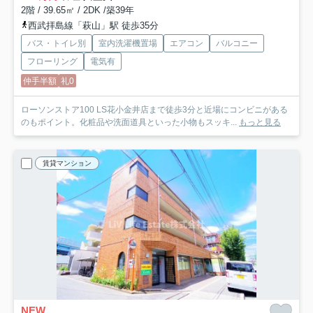
2階 / 39.65㎡ / 2DK /築39年
西武拝島線「萩山」駅 徒歩35分
バス・トイレ別
室内洗濯機置場
エアコン
バルコニー
フローリング
電気有
仲手半額
礼0
ローソンストア100 LS花小金井店まで徒歩3分と近場にコンビニがある
のもポイント。化粧品や洗面道具といった小物もスッキ...
もっと見る
賃貸マンション
NEW