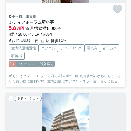
小平市小川東町
シティフォーラム新小平
5.8
万円
管理/共益費5,000円
4階 / 25.00㎡ / 1R /築35年
西武拝島線「萩山」駅 徒歩14分
室内洗濯機置場
エアコン
フローリング
電気有
都市ガス
駐輪場
礼0
フリーレント
即入居可
近くにはセブンイレブン 小平小川東町5丁目店(徒歩5分)がありちょっと
した買い物に便利です。室内設備はエアコン・ネット使...
もっと見る
賃貸マンション