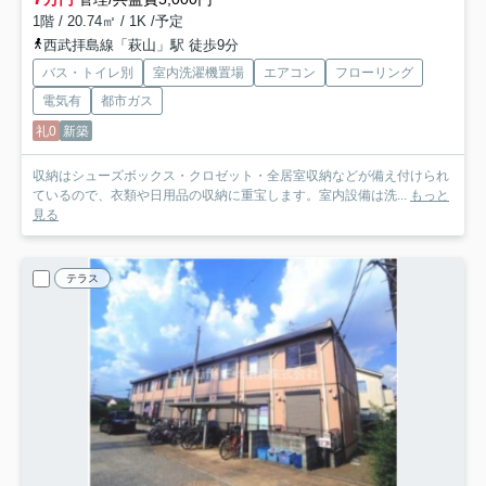
1階 / 20.74㎡ / 1K /予定
西武拝島線「萩山」駅 徒歩9分
バス・トイレ別
室内洗濯機置場
エアコン
フローリング
電気有
都市ガス
礼0
新築
収納はシューズボックス・クロゼット・全居室収納などが備え付けられ
ているので、衣類や日用品の収納に重宝します。室内設備は洗...
もっと
見る
テラス