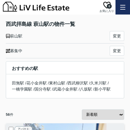
0
お気に入り
西武拝島線 萩山駅の物件一覧
萩山駅
変更
募集中
変更
おすすめの駅
田無駅
/
花小金井駅
/
東村山駅
/
西武柳沢駅
/
久米川駅
/
一橋学園駅
/
国分寺駅
/
武蔵小金井駅
/
八坂駅
/
新小平駅
56
件
アパート