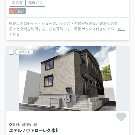
電気有
都市ガス
礼0
新築
収納はクロゼット・シューズボックス・全居室収納など豊富なので、
広々と空間を利用することも可能です。宅配ボックス付きのアパ...
もっ
と見る
アパート
東村山市萩山町
エテルノヴァローレ久米川