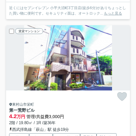
近くにはセブンイレブン 小平大沼町3丁目店(徒歩6分)がありちょっとし
た買い物に便利です。セキュリティ面は、オートロック...
もっと見る
賃貸マンション
東村山市栄町
第一荒野ビル
4.2
万円
管理/共益費3,000円
2階 / 19.80㎡ / 1R /築36年
西武拝島線「萩山」駅 徒歩19分