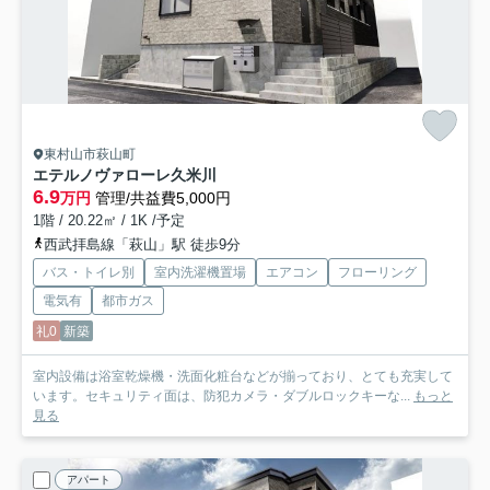
東村山市萩山町
エテルノヴァローレ久米川
6.9
万円
管理/共益費5,000円
1階 / 20.22㎡ / 1K /予定
西武拝島線「萩山」駅 徒歩9分
バス・トイレ別
室内洗濯機置場
エアコン
フローリング
電気有
都市ガス
礼0
新築
室内設備は浴室乾燥機・洗面化粧台などが揃っており、とても充実して
います。セキュリティ面は、防犯カメラ・ダブルロックキーな...
もっと
見る
アパート