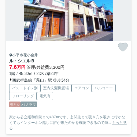
小平市花小金井
ル・シエルＢ
7.6
万円
管理/共益費3,300円
1階 / 45.30㎡ / 2DK /築23年
西武拝島線「萩山」駅 徒歩34分
バス・トイレ別
室内洗濯機置場
エアコン
バルコニー
フローリング
電気有
敷礼0
パノラマ
家から公立昭和病院まで487mです。玄関先まで覗き穴を覗きに行かな
くてもインターホン越しに誰が来たのかを確認できるので防...
もっと見
る