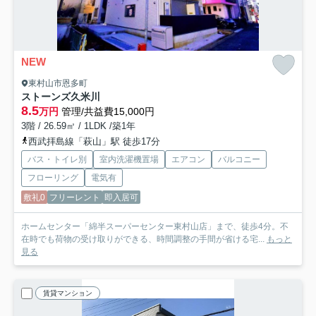
NEW
東村山市恩多町
ストーンズ久米川
8.5
万円
管理/共益費15,000円
3階 / 26.59㎡ / 1LDK /築1年
西武拝島線「萩山」駅 徒歩17分
バス・トイレ別
室内洗濯機置場
エアコン
バルコニー
フローリング
電気有
敷礼0
フリーレント
即入居可
ホームセンター「綿半スーパーセンター東村山店」まで、徒歩4分。不
在時でも荷物の受け取りができる、時間調整の手間が省ける宅...
もっと
見る
賃貸マンション