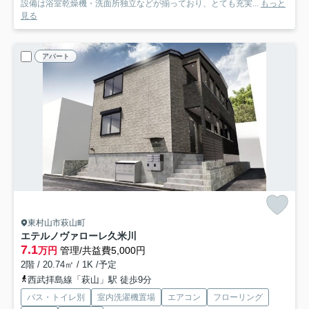
設備は浴室乾燥機・洗面所独立などが揃っており、とても充実...
もっと
見る
アパート
東村山市萩山町
エテルノヴァローレ久米川
7.1
万円
管理/共益費5,000円
2階 / 20.74㎡ / 1K /予定
西武拝島線「萩山」駅 徒歩9分
バス・トイレ別
室内洗濯機置場
エアコン
フローリング