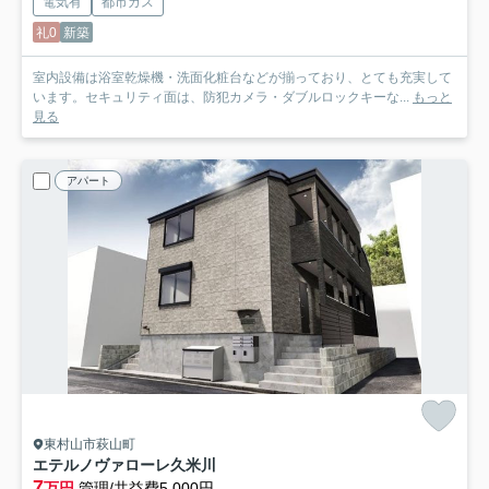
電気有
都市ガス
礼0
新築
室内設備は浴室乾燥機・洗面化粧台などが揃っており、とても充実して
います。セキュリティ面は、防犯カメラ・ダブルロックキーな...
もっと
見る
アパート
東村山市萩山町
エテルノヴァローレ久米川
7
万円
管理/共益費5,000円