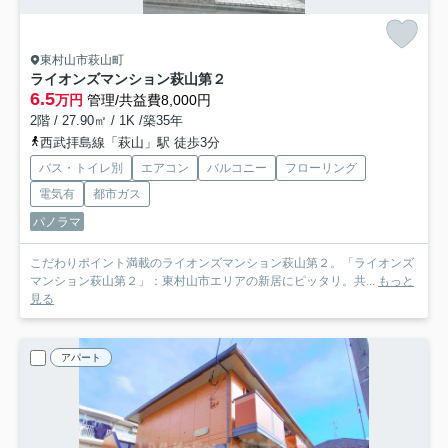
東村山市萩山町
ライオンズマンション萩山第２
6.5
万円
管理/共益費8,000円
2階 / 27.90㎡ / 1K /築35年
西武拝島線「萩山」駅 徒歩3分
バス・トイレ別
エアコン
バルコニー
フローリング
電気有
都市ガス
パノラマ
こだわりポイント満載のライオンズマンション萩山第２。「ライオンズ
マンション萩山第２」：東村山市エリアの新居にピッタリ。共...
もっと
見る
アパート