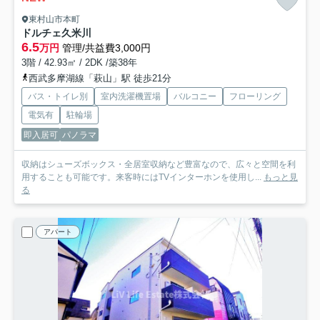
東村山市本町
ドルチェ久米川
6.5
万円
管理/共益費3,000円
3階 / 42.93㎡ / 2DK /築38年
西武多摩湖線「萩山」駅 徒歩21分
バス・トイレ別
室内洗濯機置場
バルコニー
フローリング
電気有
駐輪場
即入居可
パノラマ
収納はシューズボックス・全居室収納など豊富なので、広々と空間を利
用することも可能です。来客時にはTVインターホンを使用し...
もっと見
る
アパート