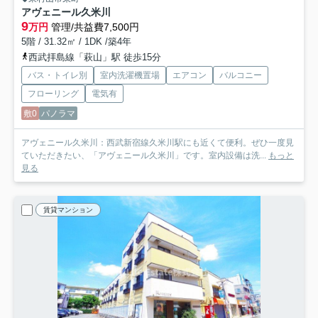
アヴェニール久米川
9
万円
管理/共益費7,500円
5階 / 31.32㎡ / 1DK /築4年
西武拝島線「萩山」駅 徒歩15分
バス・トイレ別
室内洗濯機置場
エアコン
バルコニー
フローリング
電気有
敷0
パノラマ
アヴェニール久米川：西武新宿線久米川駅にも近くて便利。ぜひ一度見
ていただきたい、「アヴェニール久米川」です。室内設備は洗...
もっと
見る
賃貸マンション