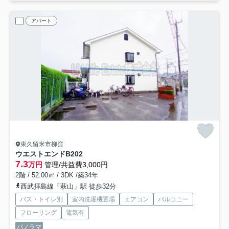
アパート
東久留米市柳窪
ウエストエンドB
202
7.3
万円
管理/共益費3,000円
2階 / 52.00㎡ / 3DK /築34年
西武拝島線「萩山」駅 徒歩32分
バス・トイレ別
室内洗濯機置場
エアコン
バルコニー
フローリング
電気有
パノラマ