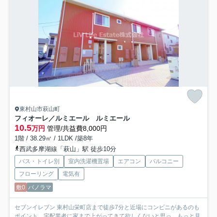
東村山市萩山町
フィオーレ／ルミエール ルミエール
10.5
万円
管理/共益費8,000円
1階 / 38.29㎡ / 1LDK /築8年
西武多摩湖線「萩山」駅 徒歩10分
バス・トイレ別
室内洗濯機置場
エアコン
バルコニー
フローリング
電気有
敷0
パノラマ
セブンイレブン 東村山栄町店まで徒歩7分と近場にコンビニがあるのも
ポイント。宅配業者に家まで上がってきて欲しくないと思っ...
もっと見