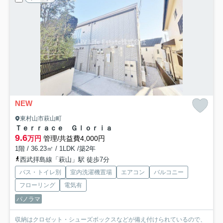
NEW
東村山市萩山町
Ｔｅｒｒａｃｅ Ｇｌｏｒｉａ
9.6
万円
管理/共益費4,000円
1階 / 36.23㎡ / 1LDK /築2年
西武拝島線「萩山」駅 徒歩7分
バス・トイレ別
室内洗濯機置場
エアコン
バルコニー
フローリング
電気有
パノラマ
収納はクロゼット・シューズボックスなどが備え付けられているので、