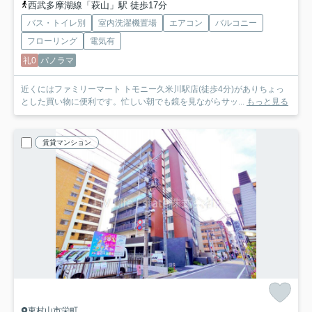
西武多摩湖線「萩山」駅 徒歩17分
バス・トイレ別
室内洗濯機置場
エアコン
バルコニー
フローリング
電気有
礼0
パノラマ
近くにはファミリーマート トモニー久米川駅店(徒歩4分)がありちょっ
とした買い物に便利です。忙しい朝でも鏡を見ながらサッ...
もっと見る
賃貸マンション
東村山市栄町