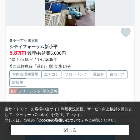
小平市小川東町
シティフォーラム新小平
5.8
万円
管理/共益費5,000円
4階 / 25.00㎡ / 1R /築35年
西武拝島線「萩山」駅 徒歩14分
室内洗濯機置場
エアコン
フローリング
電気有
都市ガス
駐輪場
礼0
フリーレント
即入居可
近くにはセブンイレブン 小平小川東町5丁目店(徒歩5分)がありちょっと
当サイトでは、お客様の当サイト利用状況把握、サービス向上検討を目的と
した買い物に便利です。室内設備はエアコン・ネット使...
もっと見る
して、クッキー（Cookie）を使用しています。
詳しくは、当社の
「Cookieの取扱いについて」
をご確認ください。
賃貸マンション
閉じる