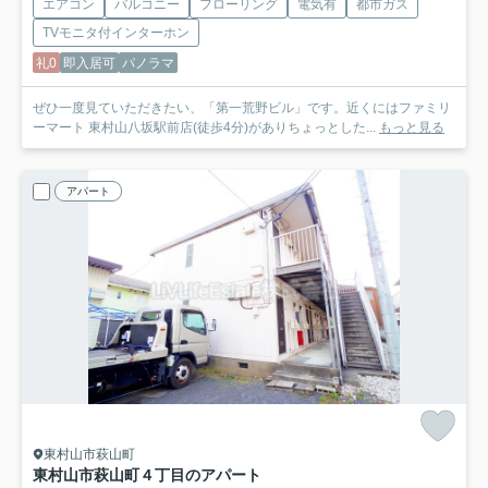
エアコン
バルコニー
フローリング
電気有
都市ガス
TVモニタ付インターホン
礼0
即入居可
パノラマ
ぜひ一度見ていただきたい、「第一荒野ビル」です。近くにはファミリ
ーマート 東村山八坂駅前店(徒歩4分)がありちょっとした...
もっと見る
アパート
東村山市萩山町
東村山市萩山町４丁目のアパート