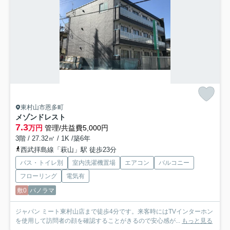
東村山市恩多町
メゾンドレスト
7.3
万円
管理/共益費5,000円
3階 / 27.32㎡ / 1K /築6年
西武拝島線「萩山」駅 徒歩23分
バス・トイレ別
室内洗濯機置場
エアコン
バルコニー
フローリング
電気有
敷0
パノラマ
ジャパン ミート東村山店まで徒歩4分です。来客時にはTVインターホン
を使用して訪問者の顔を確認することがきるので安心感が...
もっと見る