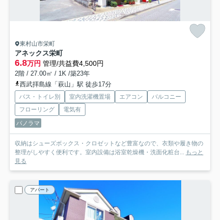
東村山市栄町
アネックス栄町
6.8
万円
管理/共益費4,500円
2階 / 27.00㎡ / 1K /築23年
西武拝島線「萩山」駅 徒歩17分
バス・トイレ別
室内洗濯機置場
エアコン
バルコニー
フローリング
電気有
パノラマ
収納はシューズボックス・クロゼットなど豊富なので、衣類や履き物の
整理がしやすく便利です。室内設備は浴室乾燥機・洗面化粧台...
もっと
見る
アパート