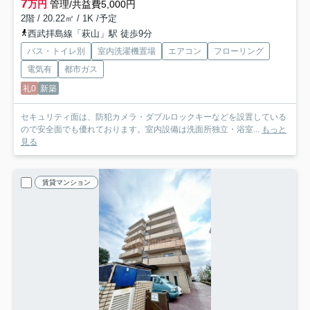
7
万円
管理/共益費5,000円
2階 / 20.22㎡ / 1K /予定
西武拝島線「萩山」駅 徒歩9分
バス・トイレ別
室内洗濯機置場
エアコン
フローリング
電気有
都市ガス
礼0
新築
セキュリティ面は、防犯カメラ・ダブルロックキーなどを設置している
ので安全面でも優れております。室内設備は洗面所独立・浴室...
もっと
見る
賃貸マンション