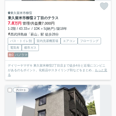
東久留米市柳窪
東久留米市柳窪２丁目のテラス
7.8
万円
管理/共益費7,000円
1-2階 / 43.33㎡ / 1DK＋S(納戸) /築18年
西武拝島線「萩山」駅 徒歩28分
バス・トイレ別
室内洗濯機置場
エアコン
フローリング
電気有
都市ガス
敷0
パノラマ
デイリーヤマザキ 東久留米柳窪2丁目店まで徒歩4分と近場にコンビニ
があるのもポイント。化粧品やスタイリング剤などをまとめ...
もっと見
る
アパート