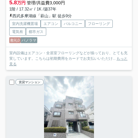
5.8
万円
管理/共益費3,000円
1階 / 17.32㎡ / 1K /築37年
西武多摩湖線「萩山」駅 徒歩9分
室内洗濯機置場
エアコン
バルコニー
フローリング
電気有
都市ガス
敷礼0
パノラマ
室内設備はエアコン・全居室フローリングなどが揃っており、とても充
実しています。こちらは初期費用をカードでお支払いいただけ...
もっと
見る
賃貸マンション