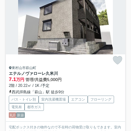
東村山市萩山町
エテルノヴァローレ久米川
7.1
万円
管理/共益費5,000円
2階 / 20.22㎡ / 1K /予定
西武拝島線「萩山」駅 徒歩9分
バス・トイレ別
室内洗濯機置場
エアコン
フローリング
電気有
都市ガス
礼0
新築
宅配ボックス付きの物件なので不在時の荷物受け取りもできます。室内