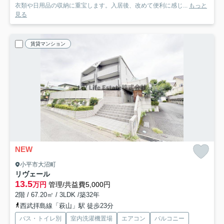
衣類や日用品の収納に重宝します。入居後、改めて便利に感じ...
もっと
見る
賃貸マンション
NEW
小平市大沼町
リヴェール
13.5
万円
管理/共益費5,000円
2階 / 67.20㎡ / 3LDK /築32年
西武拝島線「萩山」駅 徒歩23分
バス・トイレ別
室内洗濯機置場
エアコン
バルコニー