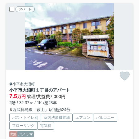
アパート
小平市大沼町
小平市大沼町１丁目のアパート
7.5
万円
管理/共益費7,000円
2階 / 32.37㎡ / 1K /築23年
西武拝島線「萩山」駅 徒歩24分
バス・トイレ別
室内洗濯機置場
エアコン
バルコニー
フローリング
電気有
敷0
パノラマ