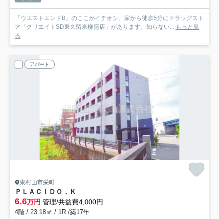
「ウエストエンドB」のここがイチオシ。家から徒歩5分にドラッグスト
ア「クリエイトSD東久留米柳窪店」があります。知らない...
もっと見
る
アパート
東村山市栄町
ＰＬＡＣＩＤＯ．Ｋ
6.6
万円
管理/共益費4,000円
4階 / 23.18㎡ / 1R /築17年