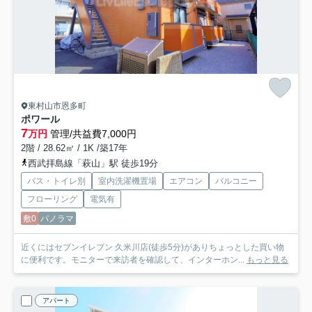
東村山市恩多町
ポワール
7
万円
管理/共益費7,000円
2階 / 28.62㎡ / 1K /築17年
西武拝島線「萩山」駅 徒歩19分
バス・トイレ別
室内洗濯機置場
エアコン
バルコニー
フローリング
電気有
敷0
パノラマ
近くにはセブンイレブン 久米川店(徒歩5分)がありちょっとした買い物
に便利です。モニターで来訪者を確認して、インターホン...
もっと見る
アパート