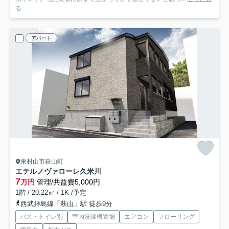
る
アパート
東村山市萩山町
エテルノヴァローレ久米川
7
万円
管理/共益費5,000円
1階 / 20.22㎡ / 1K /予定
西武拝島線「萩山」駅 徒歩9分
バス・トイレ別
室内洗濯機置場
エアコン
フローリング