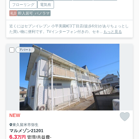
フローリング
電気有
礼0
即入居可
パノラマ
近くにはセブンイレブン 小平美園町3丁目店(徒歩6分)がありちょっとし
た買い物に便利です。TVインターフォン付きの、セキ...
もっと見る
アパート
NEW
東久留米市弥生
マルメゾン21
201
6.3
万円
管理/共益費-