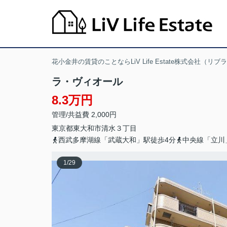
花小金井の賃貸のことならLiV Life Estate株式会社（リ
ラ・ヴィオール
8.3万円
管理/共益費 2,000円
東京都
東大和市
清水
３丁目
西武多摩湖線「武蔵大和」駅徒歩4分
中央線「立川
1
/
29