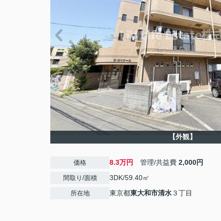
【外観】
8.3万円
管理/共益費
2,000円
価格
3DK/59.40㎡
間取り/面積
東京都
東大和市
清水
３丁目
所在地