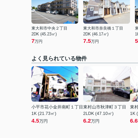
東大和市中央２丁目
東大和市奈良橋１丁目
2DK (45.23㎡)
2DK (46.17㎡)
1
7
7.5
5
万円
万円
よく見られている物件
小平市花小金井南町１丁目
東村山市秋津町３丁目
東
1K (21.73㎡)
2LDK (47.10㎡)
1K 
4.5
6.2
6.6
万円
万円