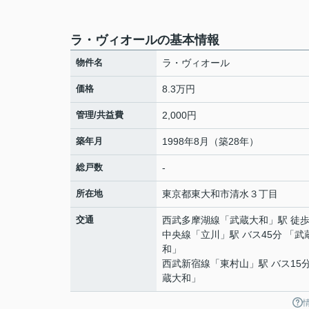
ラ・ヴィオールの基本情報
物件名
ラ・ヴィオール
価格
8.3万円
管理/共益費
2,000円
築年月
1998年8月（築28年）
総戸数
-
所在地
東京都
東大和市
清水
３丁目
交通
西武多摩湖線
「
武蔵大和
」駅 徒歩
中央線
「
立川
」駅 バス45分 「武
和」
西武新宿線
「
東村山
」駅 バス15
蔵大和」