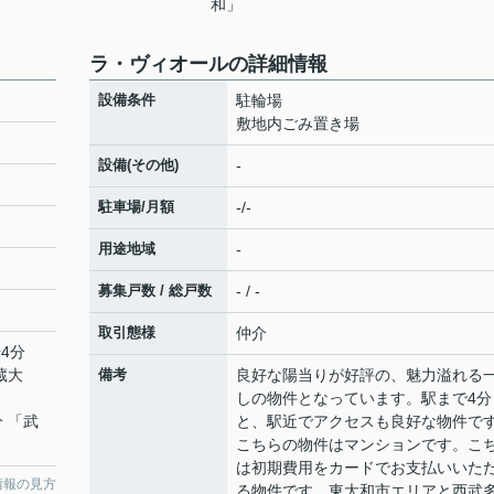
和」
ラ・ヴィオールの詳細情報
設備条件
駐輪場
敷地内ごみ置き場
設備(その他)
-
駐車場/月額
-/-
用途地域
-
募集戸数 / 総戸数
- / -
取引態様
仲介
4分
蔵大
備考
良好な陽当りが好評の、魅力溢れる
しの物件となっています。駅まで4分
分 「武
と、駅近でアクセスも良好な物件で
こちらの物件はマンションです。こ
は初期費用をカードでお支払いいた
情報の見方
る物件です。東大和市エリアと西武