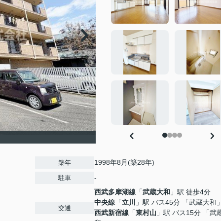
1998年8月(築28年)
築年
-
駐車
西武多摩湖線
「
武蔵大和
」駅 徒歩4分
中央線
「
立川
」駅 バス45分 「武蔵大和
交通
西武新宿線
「
東村山
」駅 バス15分 「武