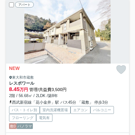
アパート
NEW
東大和市蔵敷
レスポワール
8.45
万円
管理/共益費3,500円
2階 / 56.68㎡ / 2LDK /築8年
西武新宿線「花小金井」駅 バス45分 「蔵敷」 停歩3分
バス・トイレ別
室内洗濯機置場
エアコン
バルコニー
フローリング
電気有
敷0
パノラマ