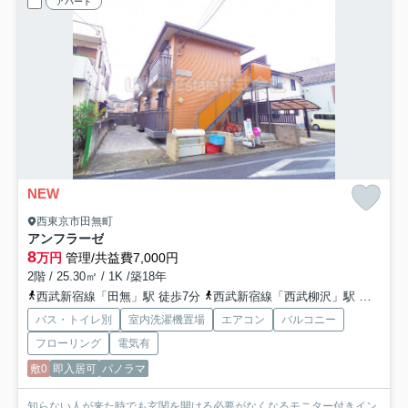
アパート
NEW
西東京市田無町
アンフラーゼ
8
万円
管理/共益費7,000円
2階 / 25.30㎡ / 1K /築18年
西武新宿線「田無」駅 徒歩7分
西武新宿線「西武柳沢」駅 徒歩24分
バス・トイレ別
室内洗濯機置場
エアコン
バルコニー
フローリング
電気有
敷0
即入居可
パノラマ
知らない人が来た時でも玄関を開ける必要がなくなるモニター付きイン