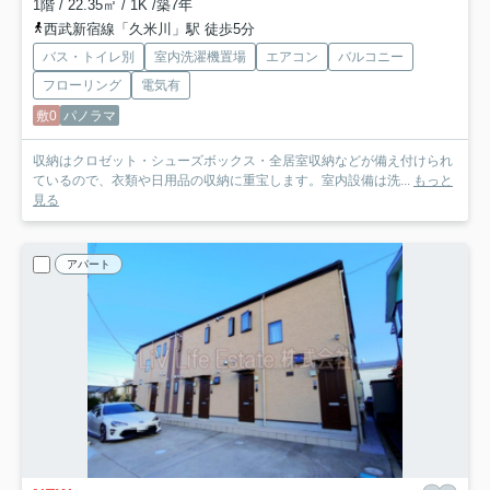
1階 / 22.35㎡ / 1K /築7年
西武新宿線「久米川」駅 徒歩5分
バス・トイレ別
室内洗濯機置場
エアコン
バルコニー
フローリング
電気有
敷0
パノラマ
収納はクロゼット・シューズボックス・全居室収納などが備え付けられ
ているので、衣類や日用品の収納に重宝します。室内設備は洗...
もっと
見る
アパート