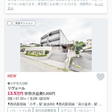
ターホンがあります。身支度にもお使いいただける、洗面所が...
もっと
見る
賃貸マンション
NEW
小平市大沼町
リヴェール
13.5
万円
管理/共益費5,000円
2階 / 67.20㎡ / 3LDK /築32年
西武新宿線「小平」駅 徒歩8分
西武新宿線「花小金井」駅 徒歩31分
バス・トイレ別
室内洗濯機置場
エアコン
バルコニー