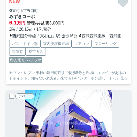
NEW
東村山市野口町
みずきコーポ
6.1
万円
管理/共益費3,000円
2階 / 28.15㎡ / 1R /築7年
西武国分寺線「東村山」駅 徒歩16分
西武西武園線「西武園」駅 徒歩16分
バス・トイレ別
室内洗濯機置場
エアコン
フローリング
電気有
都市ガス
即入居可
パノラマ
セブンイレブン 東村山廻田町店まで徒歩5分と近場にコンビニがあるの
もポイント。知らない来訪者が来てもTVインターホン越し...
もっと見る
アパート