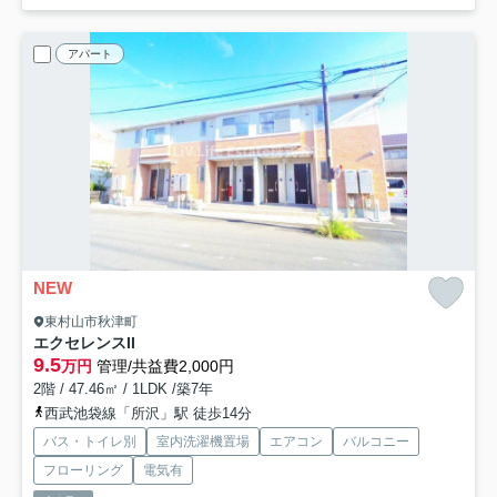
アパート
NEW
東村山市秋津町
エクセレンスII
9.5
万円
管理/共益費2,000円
2階 / 47.46㎡ / 1LDK /築7年
西武池袋線「所沢」駅 徒歩14分
バス・トイレ別
室内洗濯機置場
エアコン
バルコニー
フローリング
電気有