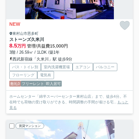
NEW
東村山市恩多町
ストーンズ久米川
8.5
万円
管理/共益費15,000円
3階 / 26.59㎡ / 1LDK /築1年
西武新宿線「久米川」駅 徒歩9分
バス・トイレ別
室内洗濯機置場
エアコン
バルコニー
フローリング
電気有
敷礼0
フリーレント
即入居可
ホームセンター「綿半スーパーセンター東村山店」まで、徒歩4分。不
在時でも荷物の受け取りができる、時間調整の手間が省ける宅...
もっと
見る
賃貸マンション