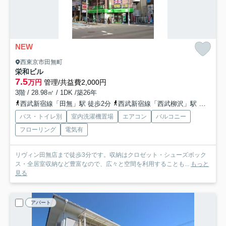
NEW
西東京市田無町
栄和ビル
7.5
万円
管理/共益費2,000円
3階 / 28.98㎡ / 1DK /築26年
西武新宿線「田無」駅 徒歩2分
西武新宿線「西武柳沢」駅 徒歩17分
バス・トイレ別
室内洗濯機置場
エアコン
バルコニー
フローリング
電気有
リヴィン田無店まで徒歩3分です。収納はクロゼット・シューズボック
ス・全居室収納など豊富なので、広々と空間を利用することも...
もっと
見る
アパート