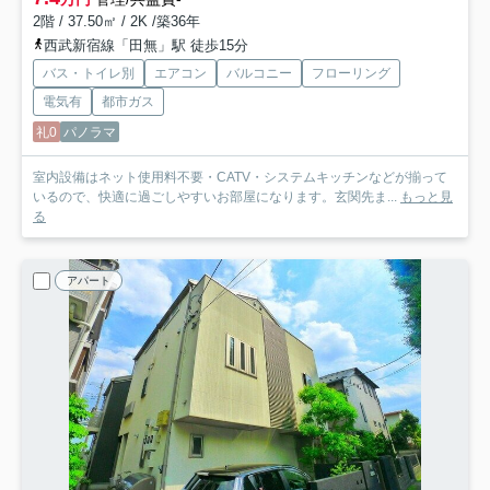
2階 / 37.50㎡ / 2K /築36年
西武新宿線「田無」駅 徒歩15分
バス・トイレ別
エアコン
バルコニー
フローリング
電気有
都市ガス
礼0
パノラマ
室内設備はネット使用料不要・CATV・システムキッチンなどが揃って
いるので、快適に過ごしやすいお部屋になります。玄関先ま...
もっと見
る
アパート