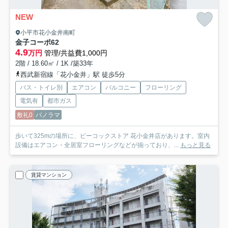
NEW
小平市花小金井南町
金子コーポ62
4.9
万円
管理/共益費1,000円
2階 / 18.60㎡ / 1K /築33年
西武新宿線「花小金井」駅 徒歩5分
バス・トイレ別
エアコン
バルコニー
フローリング
電気有
都市ガス
敷礼0
パノラマ
歩いて325mの場所に、ピーコックストア 花小金井店があります。室内
設備はエアコン・全居室フローリングなどが揃っており、...
もっと見る
賃貸マンション