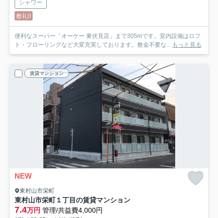
シャワー
敷礼0
便利なスーパー「オーケー 東伏見店」まで305mです。室内設備はロフ
ト・フローリングなど大変充実しております。敷金不要な...
もっと見る
賃貸マンション
NEW
東村山市栄町
東村山市栄町１丁目の賃貸マンション
7.4
万円
管理/共益費4,000円