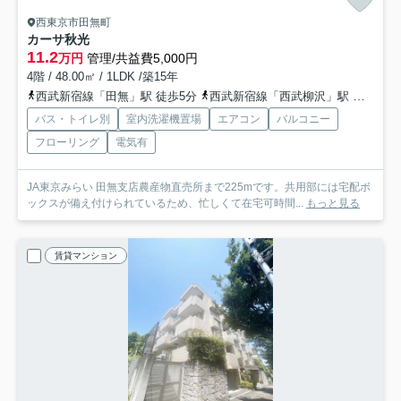
西東京市田無町
カーサ秋光
11.2
万円
管理/共益費5,000円
4階 / 48.00㎡ / 1LDK /築15年
西武新宿線「田無」駅 徒歩5分
西武新宿線「西武柳沢」駅 徒歩20分
バス・トイレ別
室内洗濯機置場
エアコン
バルコニー
フローリング
電気有
JA東京みらい 田無支店農産物直売所まで225mです。共用部には宅配ボ
ックスが備え付けられているため、忙しくて在宅可時間...
もっと見る
賃貸マンション