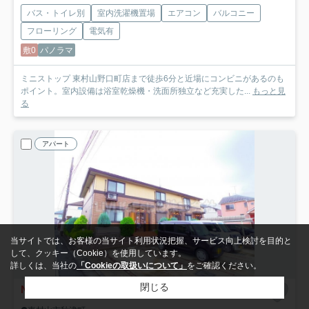
バス・トイレ別
室内洗濯機置場
エアコン
バルコニー
フローリング
電気有
敷0
パノラマ
ミニストップ 東村山野口町店まで徒歩6分と近場にコンビニがあるのも
ポイント。室内設備は浴室乾燥機・洗面所独立など充実した...
もっと見
る
アパート
当サイトでは、お客様の当サイト利用状況把握、サービス向上検討を目的と
して、クッキー（Cookie）を使用しています。
詳しくは、当社の
「Cookieの取扱いについて」
をご確認ください。
閉じる
NEW