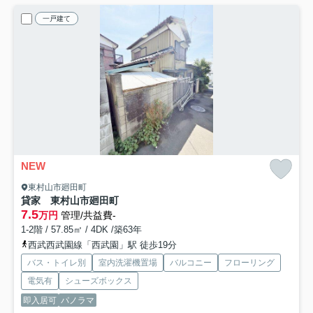
一戸建て
NEW
東村山市廻田町
貸家 東村山市廻田町
7.5
万円
管理/共益費-
1-2階 / 57.85㎡ / 4DK /築63年
西武西武園線「西武園」駅 徒歩19分
バス・トイレ別
室内洗濯機置場
バルコニー
フローリング
電気有
シューズボックス
即入居可
パノラマ