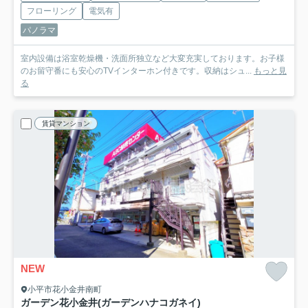
フローリング
電気有
パノラマ
室内設備は浴室乾燥機・洗面所独立など大変充実しております。お子様
のお留守番にも安心のTVインターホン付きです。収納はシュ...
もっと見
る
賃貸マンション
NEW
小平市花小金井南町
ガーデン花小金井(ガーデンハナコガネイ)