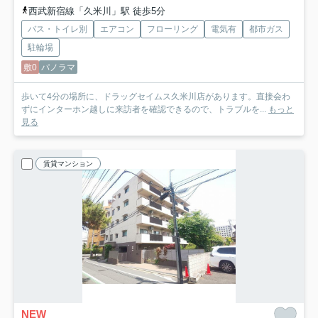
西武新宿線「久米川」駅 徒歩5分
バス・トイレ別
エアコン
フローリング
電気有
都市ガス
駐輪場
敷0
パノラマ
歩いて4分の場所に、ドラッグセイムス久米川店があります。直接会わ
ずにインターホン越しに来訪者を確認できるので、トラブルを...
もっと
見る
賃貸マンション
NEW