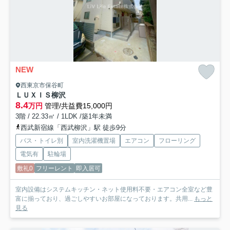
NEW
西東京市保谷町
ＬＵＸＩＳ柳沢
8.4
万円
管理/共益費15,000円
3階 / 22.33㎡ / 1LDK /築1年未満
西武新宿線「西武柳沢」駅 徒歩9分
バス・トイレ別
室内洗濯機置場
エアコン
フローリング
電気有
駐輪場
敷礼0
フリーレント
即入居可
室内設備はシステムキッチン・ネット使用料不要・エアコン全室など豊
富に揃っており、過ごしやすいお部屋になっております。共用...
もっと
見る