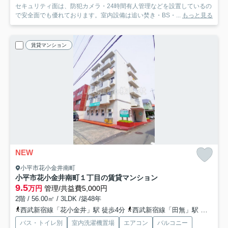
セキュリティ面は、防犯カメラ・24時間有人管理などを設置しているの
で安全面でも優れております。室内設備は追い焚き・BS・...
もっと見る
賃貸マンション
NEW
小平市花小金井南町
小平市花小金井南町１丁目の賃貸マンション
9.5
万円
管理/共益費5,000円
2階 / 56.00㎡ / 3LDK /築48年
西武新宿線「花小金井」駅 徒歩4分
西武新宿線「田無」駅 徒歩35分車7分 2.9km
バス・トイレ別
室内洗濯機置場
エアコン
バルコニー