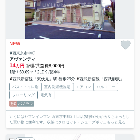
NEW
西東京市中町
アヴァンティ
14
万円
管理/共益費8,000円
1階 / 50.69㎡ / 2LDK /築4年
西武新宿線「東伏見」駅 徒歩23分
西武新宿線「西武柳沢」駅 徒歩25分
バス・トイレ別
室内洗濯機置場
エアコン
バルコニー
フローリング
電気有
敷0
パノラマ
近くにはセブンイレブン 西東京中町2丁目店(徒歩3分)がありちょっとし
た買い物に便利です。収納はクロゼット・シューズボッ...
もっと見る