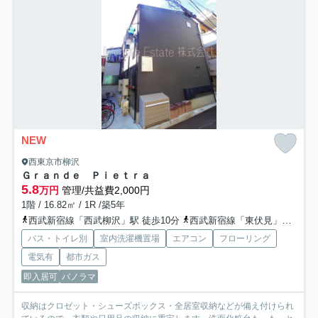
NEW
西東京市柳沢
Ｇｒａｎｄｅ Ｐｉｅｔｒａ
5.8
万円
管理/共益費2,000円
1階 / 16.82㎡ / 1R /築5年
西武新宿線「西武柳沢」駅 徒歩10分
西武新宿線「東伏見」駅 徒歩14分
バス・トイレ別
室内洗濯機置場
エアコン
フローリング
電気有
都市ガス
即入居可
パノラマ
収納はクロゼット・シューズボックス・全居室収納などが備え付けられ