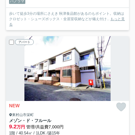
パノラマ
歩いて徒歩3分の場所にさえき 秋津食品館があるのもポイント。収納は
クロゼット・シューズボックス・全居室収納などが備え付け...
もっと見
る
アパート
NEW
東村山市栄町
メゾン・ド・フルール
9.2
万円
管理/共益費7,000円
1階 / 40.54㎡ / 1LDK /築15年