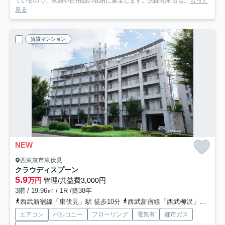
ているので、衣類や日用品の収納に重宝します。洗面化粧台も...
もっと
見る
賃貸マンション
NEW
西東京市東伏見
クラウディスプーン
5.9
万円
管理/共益費3,000円
3階 / 19.96㎡ / 1R /築38年
西武新宿線「東伏見」駅 徒歩10分
西武新宿線「西武柳沢」駅 徒歩13分
エアコン
バルコニー
フローリング
電気有
都市ガス