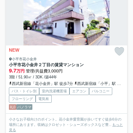
NEW
小平市花小金井
小平市花小金井２丁目の賃貸マンション
9.7
万円
管理/共益費3,000円
3階 / 51.90㎡ / 3DK /築44年
西武新宿線「花小金井」駅 徒歩7分
西武新宿線「小平」駅 徒歩36分
バス・トイレ別
室内洗濯機置場
エアコン
バルコニー
フローリング
電気有
礼0
パノラマ
小さなお子様向けのポイント。花小金井愛育園が歩いてすぐ徒歩6分の
場所にあります。収納はクロゼット・シューズボックスなど豊...
もっと
見る