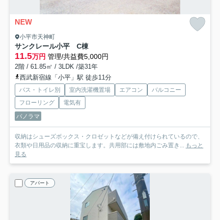
NEW
小平市天神町
サンクレール小平 C棟
11.5
万円
管理/共益費5,000円
2階 / 61.85㎡ / 3LDK /築31年
西武新宿線「小平」駅 徒歩11分
バス・トイレ別
室内洗濯機置場
エアコン
バルコニー
フローリング
電気有
パノラマ
収納はシューズボックス・クロゼットなどが備え付けられているので、
衣類や日用品の収納に重宝します。共用部には敷地内ごみ置き...
もっと
見る
アパート