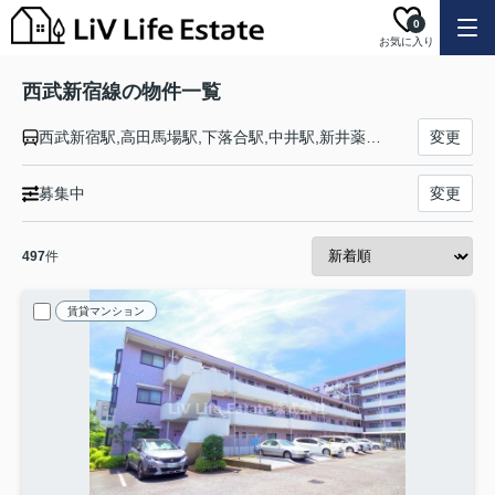
0
お気に入り
西武新宿線の物件一覧
西武新宿駅,高田馬場駅,下落合駅,中井駅,新井薬師前駅,沼袋駅,野方駅,都立家政駅,鷺ノ宮駅,下井草駅,井荻駅,上井草駅,上石神井駅,武蔵関駅,東伏見駅,西武柳沢駅,田無駅,花小金井駅,小平駅,久米川駅,東村山駅,西武園駅,所沢駅,航空公園駅,新所沢駅,入曽駅,狭山市駅,新狭山駅,南大塚駅,本川越駅
変更
募集中
変更
497
件
賃貸マンション