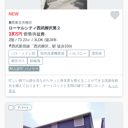
NEW
西東京市柳沢
ローヤルシティ西武柳沢第２
18
万円
管理/共益費-
2階 / 73.23㎡ / 3LDK /築24年
西武新宿線「西武柳沢」駅 徒歩10分
バス・トイレ別
室内洗濯機置場
バルコニー
電気有
都市ガス
駐輪場
即入居可
パノラマ
忙しい朝でも鏡を見ながらサッと身支度を整えることができる洗面化粧
台を備えております。オートロックと玄関の鍵で二重にロック...
もっと
見る
アパート