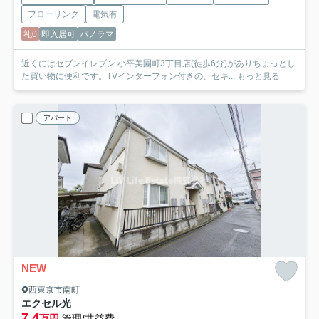
フローリング
電気有
礼0
即入居可
パノラマ
近くにはセブンイレブン 小平美園町3丁目店(徒歩6分)がありちょっとし
た買い物に便利です。TVインターフォン付きの、セキ...
もっと見る
アパート
NEW
西東京市南町
エクセル光
7.4
万円
管理/共益費-