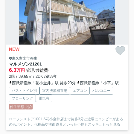
NEW
東久留米市弥生
マルメゾン21
201
6.3
万円
管理/共益費-
2階 / 39.65㎡ / 2DK /築39年
西武新宿線「花小金井」駅 徒歩20分
西武新宿線「小平」駅 徒歩23分
バス・トイレ別
室内洗濯機置場
エアコン
バルコニー
フローリング
電気有
仲手半額
礼0
ローソンストア100 LS花小金井店まで徒歩3分と近場にコンビニがある
のもポイント。化粧品や洗面道具といった小物もスッキ...
もっと見る