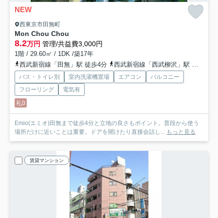
NEW
西東京市田無町
Mon Chou Chou
8.2
万円
管理/共益費3,000円
1階 / 29.60㎡ / 1DK /築17年
西武新宿線「田無」駅 徒歩4分
西武新宿線「西武柳沢」駅 徒歩21分
バス・トイレ別
室内洗濯機置場
エアコン
バルコニー
フローリング
電気有
礼0
Emio(エミオ)田無まで徒歩4分と立地の良さもポイント。普段から使う
場所だけに近いことは重要。ドアを開けたり直接会話し...
もっと見る
賃貸マンション