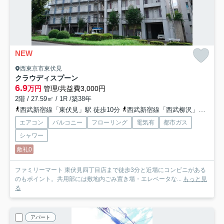
NEW
西東京市東伏見
クラウディスプーン
6.9
万円
管理/共益費3,000円
2階 / 27.59㎡ / 1R /築38年
西武新宿線「東伏見」駅 徒歩10分
西武新宿線「西武柳沢」駅 徒歩13分
エアコン
バルコニー
フローリング
電気有
都市ガス
シャワー
敷礼0
ファミリーマート 東伏見四丁目店まで徒歩3分と近場にコンビニがある
のもポイント。共用部には敷地内ごみ置き場・エレベータな...
もっと見
る
アパート