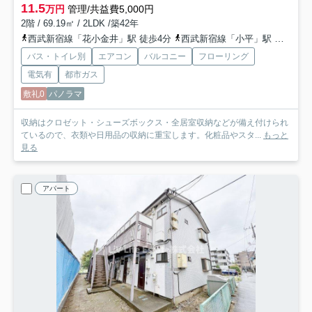
11.5
万円
管理/共益費5,000円
2階 / 69.19㎡ / 2LDK /築42年
西武新宿線「花小金井」駅 徒歩4分
西武新宿線「小平」駅 徒歩33分
バス・トイレ別
エアコン
バルコニー
フローリング
電気有
都市ガス
敷礼0
パノラマ
収納はクロゼット・シューズボックス・全居室収納などが備え付けられ
ているので、衣類や日用品の収納に重宝します。化粧品やスタ...
もっと
見る
アパート