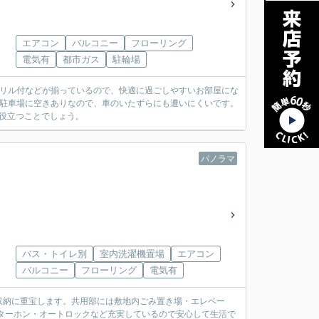
エアコン
バルコニー
フローリング
電気有
都市ガス
駐輪場
グリル付などが揃っているので、快適に過ごしやすいお部屋にな
内駐車場に空きありなので、車のいたずらにも遭いにくいです。
っと役立つことでしょう。
パノラマ
バス・トイレ別
室内洗濯機置場
エアコン
バルコニー
フローリング
電気有
収納に重宝します。共用部には敷地内ごみ置き場・エレベー
ターホン・オートロックなど充実しているので安心して生活で