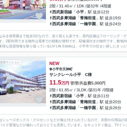
2階 / 31.40㎡ / 1DK /築32年 /4階建
西武新宿線
「
小平
」駅 徒歩12分
西武多摩湖線
「
青梅街道
」駅 徒歩19分
西武多摩湖線
「
一橋学園
」駅 徒歩24分
なみき保育園まで徒歩3分なので、送り迎えも楽です。室内設備はフローリング・
す。2駅利用できる物件は電車での移動が便利です。駐輪場付きの物件です。敷地
多様な賃貸情報を取り扱っているLiV Life Estateは、小平市での住まい探しにき
賃貸マンション
NEW
小平市
天神町
サンクレール小平 C棟
11.5
万円
管理/共益費5,000円
2階 / 61.85㎡ / 3LDK /築31年 /3階建
西武新宿線
「
小平
」駅 徒歩11分
西武多摩湖線
「
青梅街道
」駅 徒歩20分
西武多摩湖線
「
一橋学園
」駅 徒歩26分
はシューズボックス・クロゼットなどが備え付けられているので、衣類や日用品の
バイク置場などが備わっておりとても充実しています。セキュリティ面は、TVイン