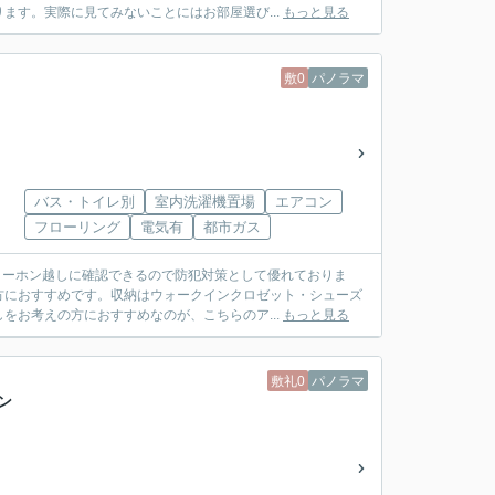
ます。実際に見てみないことにはお部屋選び...
もっと見る
敷0
パノラマ
バス・トイレ別
室内洗濯機置場
エアコン
フローリング
電気有
都市ガス
ターホン越しに確認できるので防犯対策として優れておりま
方におすすめです。収納はウォークインクロゼット・シューズ
をお考えの方におすすめなのが、こちらのア...
もっと見る
敷礼0
パノラマ
ン