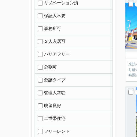
リノベーション済
保証人不要
事務所可
２人入居可
バリアフリー
来訪
分割可
り離
時間
分譲タイプ
管理人常駐
眺望良好
二世帯住宅
フリーレント