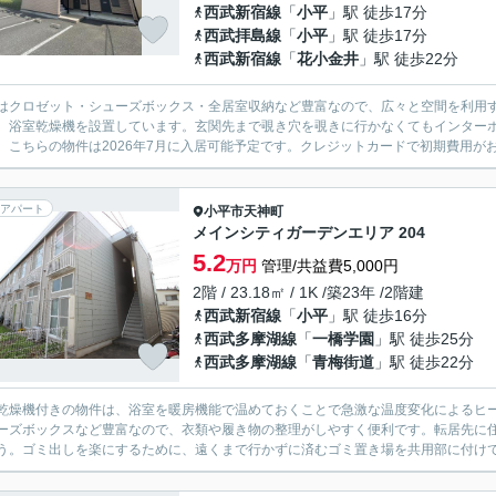
西武新宿線
「
小平
」駅 徒歩17分
西武拝島線
「
小平
」駅 徒歩17分
西武新宿線
「
花小金井
」駅 徒歩22分
はクロゼット・シューズボックス・全居室収納など豊富なので、広々と空間を利用
、浴室乾燥機を設置しています。玄関先まで覗き穴を覗きに行かなくてもインター
。こちらの物件は2026年7月に入居可能予定です。クレジットカードで初期費用がお
アパート
小平市
天神町
メインシティガーデンエリア 204
5.2
万円
管理/共益費5,000円
2階 / 23.18㎡ / 1K /築23年 /2階建
西武新宿線
「
小平
」駅 徒歩16分
西武多摩湖線
「
一橋学園
」駅 徒歩25分
西武多摩湖線
「
青梅街道
」駅 徒歩22分
乾燥機付きの物件は、浴室を暖房機能で温めておくことで急激な温度変化によるヒ
ーズボックスなど豊富なので、衣類や履き物の整理がしやすく便利です。転居先に
う。ゴミ出しを楽にするために、遠くまで行かずに済むゴミ置き場を共用部に付けて