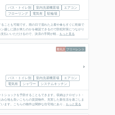
バス・トイレ別
室内洗濯機置場
エアコン
フローリング
電気有
駐輪場
することも可能です。雨の日で濡れた上着や傘もすぐに乾燥で
ホン越しに誰が来たのかを確認できるので防犯対策につながり
支払いいただけるので、決済の手間が軽...
もっと見る
敷礼0
フリーレント
バス・トイレ別
室内洗濯機置場
エアコン
電気有
シャワー
システムキッチン
ートショックを予防することもできます。収納はクロゼット・
住み心地も良いこちらの賃貸物件。充実した新生活を過ごしま
います。こちらの物件は閑静な住宅地にあり...
もっと見る