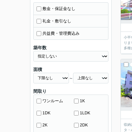
敷金・保証金なし
礼金・敷引なし
共益費・管理費込み
小平
りま
築年数
多種
面積
～
間取り
ワンルーム
1K
1DK
1LDK
2K
2DK
収納
タ・