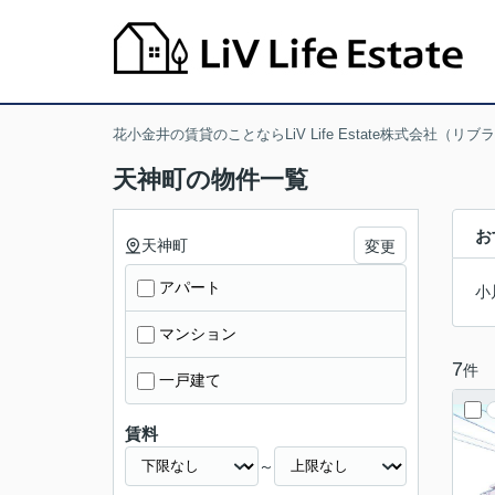
花小金井の賃貸のことならLiV Life Estate株式会社（リ
天神町の物件一覧
お
天神町
変更
アパート
小
マンション
7
件
一戸建て
賃料
～