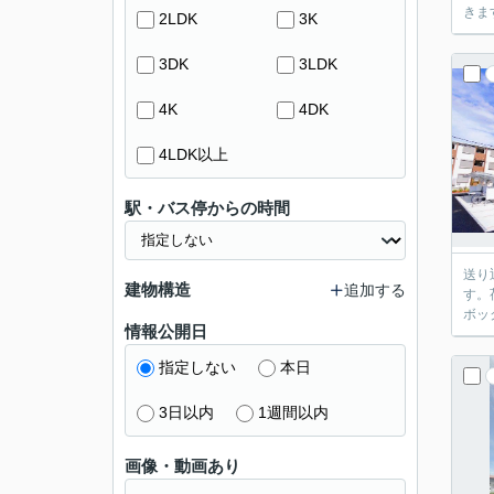
きま
2LDK
3K
3DK
3LDK
4K
4DK
4LDK以上
駅・バス停からの時間
送り
建物構造
追加する
す。
ボッ
情報公開日
指定しない
本日
3日以内
1週間以内
画像・動画あり