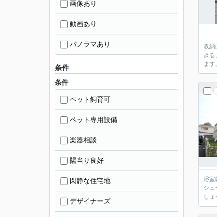
画像あり
動画あり
パノラマあり
収納
きる
ます
条件
条件
ペット飼育可
ペット専用設備
楽器相談
陽当り良好
浴室
閑静な住宅地
シュ
しょ
デザイナーズ