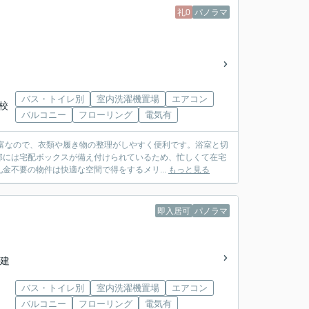
礼0
パノラマ
バス・トイレ別
室内洗濯機置場
エアコン
学校
バルコニー
フローリング
電気有
富なので、衣類や履き物の整理がしやすく便利です。浴室と切
部には宅配ボックスが備え付けられているため、忙しくて在宅
金不要の物件は快適な空間で得をするメリ...
もっと見る
即入居可
パノラマ
階建
バス・トイレ別
室内洗濯機置場
エアコン
バルコニー
フローリング
電気有