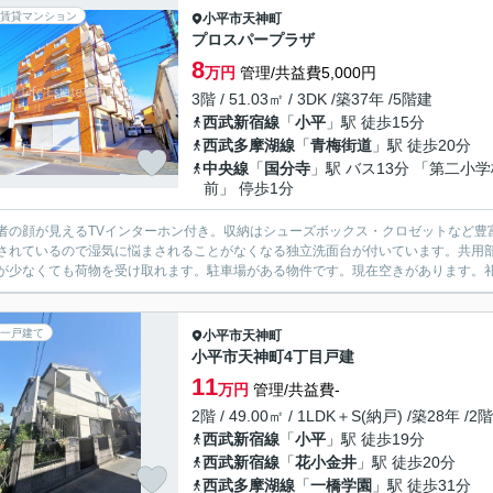
賃貸マンション
小平市
天神町
プロスパープラザ
8
万円
管理/共益費5,000円
3階 / 51.03㎡ / 3DK /築37年 /5階建
西武新宿線
「
小平
」駅 徒歩15分
西武多摩湖線
「
青梅街道
」駅 徒歩20分
中央線
「
国分寺
」駅 バス13分 「第二小
前」 停歩1分
者の顔が見えるTVインターホン付き。収納はシューズボックス・クロゼットなど豊
されているので湿気に悩まされることがなくなる独立洗面台が付いています。共用
が少なくても荷物を受け取れます。駐車場がある物件です。現在空きがあります。礼
一戸建て
小平市
天神町
小平市天神町4丁目戸建
11
万円
管理/共益費-
2階 / 49.00㎡ / 1LDK＋S(納戸) /築28年 /2
西武新宿線
「
小平
」駅 徒歩19分
西武新宿線
「
花小金井
」駅 徒歩20分
西武多摩湖線
「
一橋学園
」駅 徒歩31分