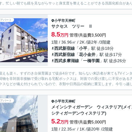
す。忙しい朝でも鏡を見ながらサッと身支度を整えることができる洗面化粧台があり
アパート
小平市
天神町
サクセス ツリー Ⅱ
8.5
万円
管理/共益費3,500円
1階 / 36.96㎡ / 2K /築2年 /3階建
西武新宿線
「
小平
」駅 徒歩18分
西武新宿線
「
花小金井
」駅 徒歩17分
西武多摩湖線
「
一橋学園
」駅 徒歩26分
迎えも楽々。すずのき台保育園まで徒歩4分です。知らない来訪者が来てもTVイン
荷物を非対面非接触で受け取れる宅配ボックスは、対面での受け渡しに不安がある
クスなどが備え付けられているので、衣類や日用品の収納に重宝します。今引っ越し
アパート
小平市
天神町
メインシティガーデン ウィステリア(メイ
シティガーデンウィステリア)
5.2
万円
管理/共益費5,000円
1階 / 22.35㎡ / 1K /築20年 /2階建