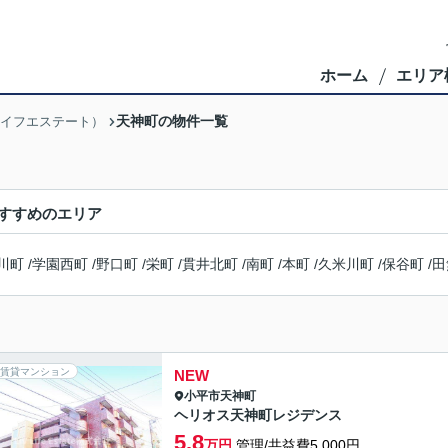
ホーム
エリア
天神町の物件一覧
ブライフエステート）
すすめのエリア
川町
/
学園西町
/
野口町
/
栄町
/
貫井北町
/
南町
/
本町
/
久米川町
/
保谷町
/
田
賃貸マンション
NEW
小平市
天神町
ヘリオス天神町レジデンス
5.8
万円
管理/共益費5,000円