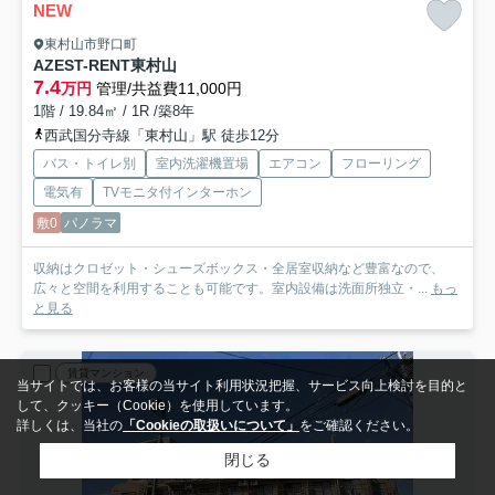
NEW
東村山市野口町
AZEST-RENT東村山
7.4
万円
管理/共益費11,000円
1階 / 19.84㎡ / 1R /築8年
西武国分寺線「東村山」駅 徒歩12分
バス・トイレ別
室内洗濯機置場
エアコン
フローリング
電気有
TVモニタ付インターホン
敷0
パノラマ
収納はクロゼット・シューズボックス・全居室収納など豊富なので、
広々と空間を利用することも可能です。室内設備は洗面所独立・...
もっ
と見る
賃貸マンション
当サイトでは、お客様の当サイト利用状況把握、サービス向上検討を目的と
して、クッキー（Cookie）を使用しています。
詳しくは、当社の
「Cookieの取扱いについて」
をご確認ください。
閉じる