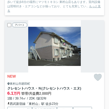
歩いて徒歩6分の場所にマツモトキヨシ 東村山店もあります。室内設備
は照明付き・エアコンなどが揃っており、とても充実してい...
もっと見
る
アパート
NEW
東村山市廻田町
クレセントハウス・Ｎ(クレセントハウス・エヌ)
6.1
万円
管理/共益費2,000円
1階 / 39.74㎡ / 2DK /築32年
西武新宿線「東村山」駅 徒歩23分