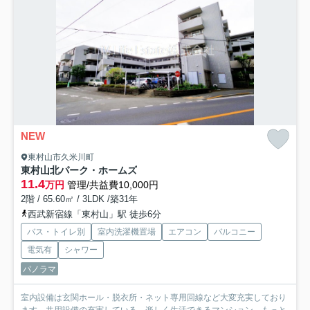
NEW
東村山市久米川町
東村山北パーク・ホームズ
11.4
万円
管理/共益費10,000円
2階 / 65.60㎡ / 3LDK /築31年
西武新宿線「東村山」駅 徒歩6分
バス・トイレ別
室内洗濯機置場
エアコン
バルコニー
電気有
シャワー
パノラマ
室内設備は玄関ホール・脱衣所・ネット専用回線など大変充実しており