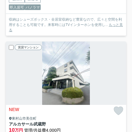
即入居可
パノラマ
収納はシューズボックス・全居室収納など豊富なので、広々と空間を利
用することも可能です。来客時にはTVインターホンを使用し...
もっと見
る
賃貸マンション
NEW
東村山市美住町
アルカサール武蔵野
10
万円
管理/共益費4,000円