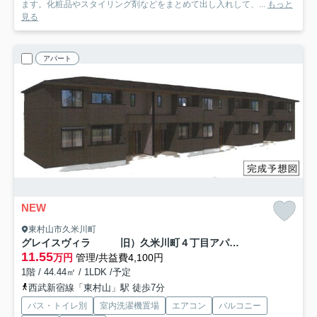
ます。化粧品やスタイリング剤などをまとめて出し入れして、...
もっと
見る
アパート
NEW
東村山市久米川町
グレイスヴィラ 旧）久米川町４丁目アパート
11.55
万円
管理/共益費4,100円
1階 / 44.44㎡ / 1LDK /予定
西武新宿線「東村山」駅 徒歩7分
バス・トイレ別
室内洗濯機置場
エアコン
バルコニー