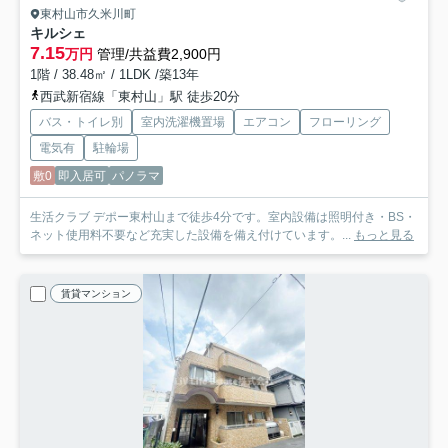
東村山市久米川町
キルシェ
7.15
万円
管理/共益費2,900円
1階 / 38.48㎡ / 1LDK /築13年
西武新宿線「東村山」駅 徒歩20分
バス・トイレ別
室内洗濯機置場
エアコン
フローリング
電気有
駐輪場
敷0
即入居可
パノラマ
生活クラブ デポー東村山まで徒歩4分です。室内設備は照明付き・BS・
ネット使用料不要など充実した設備を備え付けています。...
もっと見る
賃貸マンション