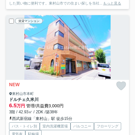
した買い物に便利です。東村山市での住まい探しを当社...
もっと見る
賃貸マンション
NEW
東村山市本町
ドルチェ久米川
6.5
万円
管理/共益費3,000円
3階 / 42.93㎡ / 2DK /築38年
西武新宿線「東村山」駅 徒歩15分
バス・トイレ別
室内洗濯機置場
バルコニー
フローリング
電気有
駐輪場