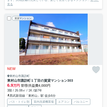
ます。共用設備の充実している、楽しく生活できるマンション...
もっと
見る
賃貸マンション
NEW
東村山市諏訪町
東村山市諏訪町１丁目の賃貸マンション
303
6.9
万円
管理/共益費4,000円
3階 / 26.08㎡ / 1K /築7年
西武新宿線「東村山」駅 徒歩6分
バス・トイレ別
室内洗濯機置場
エアコン
バルコニー