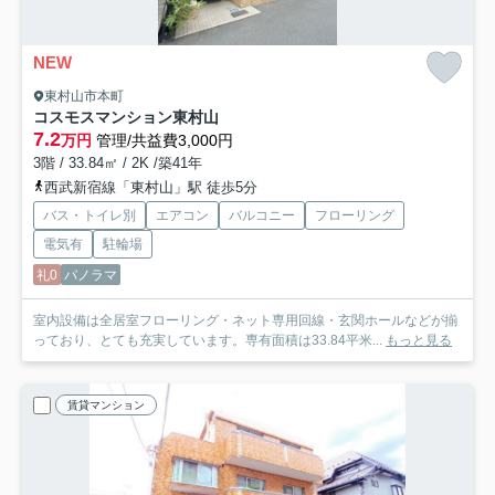
NEW
東村山市本町
コスモスマンション東村山
7.2
万円
管理/共益費3,000円
3階 / 33.84㎡ / 2K /築41年
西武新宿線「東村山」駅 徒歩5分
バス・トイレ別
エアコン
バルコニー
フローリング
電気有
駐輪場
礼0
パノラマ
室内設備は全居室フローリング・ネット専用回線・玄関ホールなどが揃
っており、とても充実しています。専有面積は33.84平米...
もっと見る
賃貸マンション