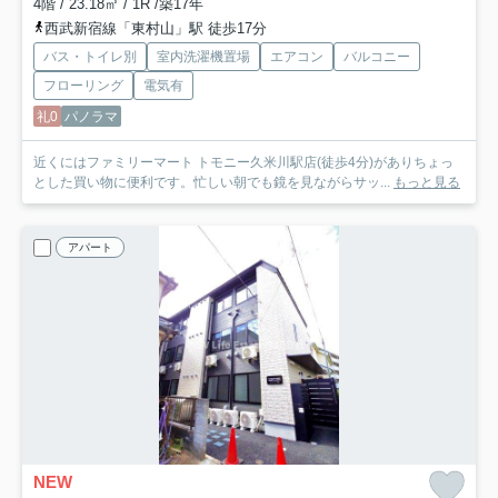
4階 / 23.18㎡ / 1R /築17年
西武新宿線「東村山」駅 徒歩17分
バス・トイレ別
室内洗濯機置場
エアコン
バルコニー
フローリング
電気有
礼0
パノラマ
近くにはファミリーマート トモニー久米川駅店(徒歩4分)がありちょっ
とした買い物に便利です。忙しい朝でも鏡を見ながらサッ...
もっと見る
アパート
NEW