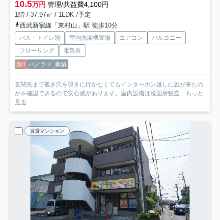
10.5
万円
管理/共益費4,100円
1階 / 37.97㎡ / 1LDK /予定
西武新宿線「東村山」駅 徒歩10分
バス・トイレ別
室内洗濯機置場
エアコン
バルコニー
フローリング
電気有
敷0
パノラマ
新築
玄関先まで覗き穴を覗きに行かなくてもインターホン越しに誰が来たの
かを確認できるので安心感があります。室内設備は洗面所独立...
もっと
見る
賃貸マンション