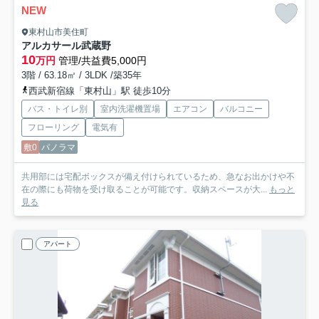
NEW
東村山市美住町
アルカサール武蔵野
10
万円
管理/共益費5,000円
3階 / 63.18㎡ / 3LDK /築35年
西武新宿線「東村山」駅 徒歩10分
バス・トイレ別
室内洗濯機置場
エアコン
バルコニー
フローリング
電気有
敷0
パノラマ
共用部には宅配ボックスが備え付けられているため、急なお出かけや不
在の際にも荷物を受け取ることが可能です。収納スペースが大...
もっと
見る
アパート