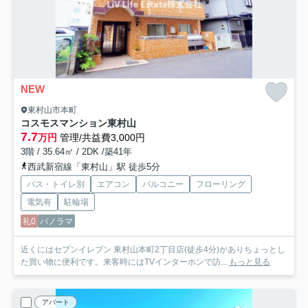
NEW
東村山市本町
コスモスマンション東村山
7.7
万円
管理/共益費3,000円
3階 / 35.64㎡ / 2DK /築41年
西武新宿線「東村山」駅 徒歩5分
バス・トイレ別
エアコン
バルコニー
フローリング
電気有
駐輪場
礼0
パノラマ
近くにはセブンイレブン 東村山本町2丁目店(徒歩4分)がありちょっとし
た買い物に便利です。来客時にはTVインターホンで訪...
もっと見る
アパート