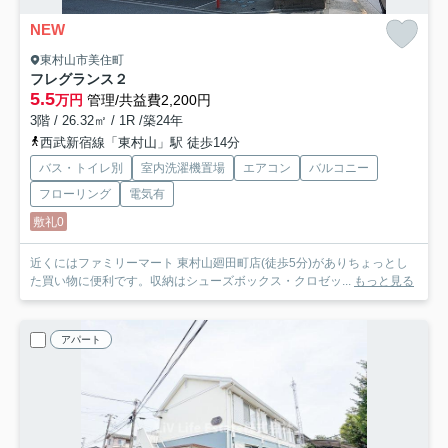
NEW
東村山市美住町
フレグランス２
5.5
万円
管理/共益費2,200円
3階 / 26.32㎡ / 1R /築24年
西武新宿線「東村山」駅 徒歩14分
バス・トイレ別
室内洗濯機置場
エアコン
バルコニー
フローリング
電気有
敷礼0
近くにはファミリーマート 東村山廻田町店(徒歩5分)がありちょっとし
た買い物に便利です。収納はシューズボックス・クロゼッ...
もっと見る
アパート