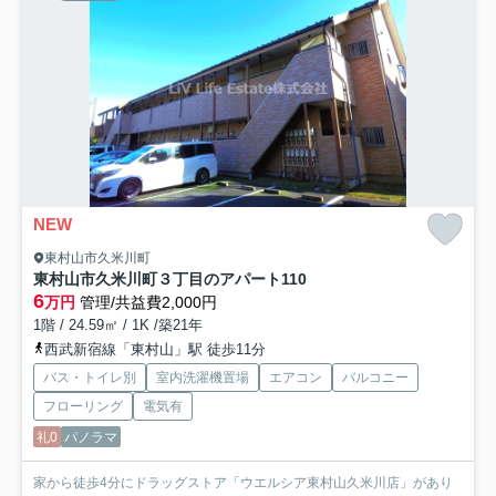
NEW
東村山市久米川町
東村山市久米川町３丁目のアパート
110
6
万円
管理/共益費2,000円
1階 / 24.59㎡ / 1K /築21年
西武新宿線「東村山」駅 徒歩11分
バス・トイレ別
室内洗濯機置場
エアコン
バルコニー
フローリング
電気有
礼0
パノラマ
家から徒歩4分にドラッグストア「ウエルシア東村山久米川店」があり