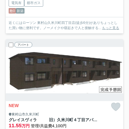
電気有
都市ガス
敷0
新築
近くにはローソン 東村山久米川町四丁目店(徒歩6分)がありちょっとし
た買い物に便利です。ノーメイクや寝起きで人と接触する...
もっと見る
アパート
NEW
東村山市久米川町
グレイスヴィラ 旧）久米川町４丁目アパート
11.55
万円
管理/共益費4,100円