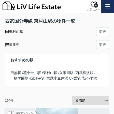
0
お気に入り
西武国分寺線 東村山駅の物件一覧
東村山駅
変更
募集中
変更
おすすめの駅
田無駅
/
花小金井駅
/
東村山駅
/
久米川駅
/
西武柳沢駅
/
一橋学園駅
/
国分寺駅
/
武蔵小金井駅
/
八坂駅
/
新小平駅
104
件
賃貸マンション