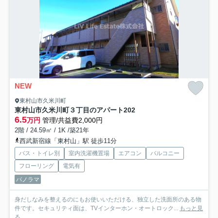
NEW
東村山市久米川町
東村山市久米川町３丁目のアパート
202
6.5
万円
管理/共益費2,000円
2階 / 24.59㎡ / 1K /築21年
西武新宿線「東村山」駅 徒歩11分
バス・トイレ別
室内洗濯機置場
エアコン
バルコニー
フローリング
電気有
パノラマ
身だしなみを整えるのにもお使いいただける、独立した洗面所のある物
件です。セキュリティ面は、TVインターホン・オートロック...
もっと見
る