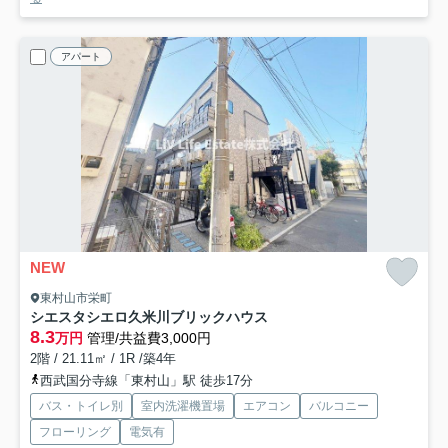
アパート
NEW
東村山市栄町
シエスタシエロ久米川ブリックハウス
8.3
万円
管理/共益費3,000円
2階 / 21.11㎡ / 1R /築4年
西武国分寺線「東村山」駅 徒歩17分
バス・トイレ別
室内洗濯機置場
エアコン
バルコニー
フローリング
電気有