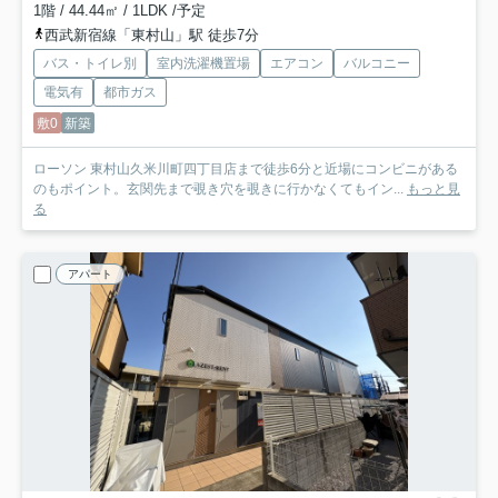
1階 / 44.44㎡ / 1LDK /予定
西武新宿線「東村山」駅 徒歩7分
バス・トイレ別
室内洗濯機置場
エアコン
バルコニー
電気有
都市ガス
敷0
新築
ローソン 東村山久米川町四丁目店まで徒歩6分と近場にコンビニがある
のもポイント。玄関先まで覗き穴を覗きに行かなくてもイン...
もっと見
る
アパート