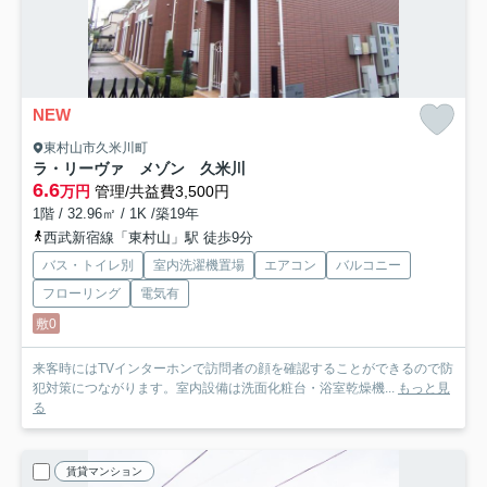
NEW
東村山市久米川町
ラ・リーヴァ メゾン 久米川
6.6
万円
管理/共益費3,500円
1階 / 32.96㎡ / 1K /築19年
西武新宿線「東村山」駅 徒歩9分
バス・トイレ別
室内洗濯機置場
エアコン
バルコニー
フローリング
電気有
敷0
来客時にはTVインターホンで訪問者の顔を確認することができるので防
犯対策につながります。室内設備は洗面化粧台・浴室乾燥機...
もっと見
る
賃貸マンション