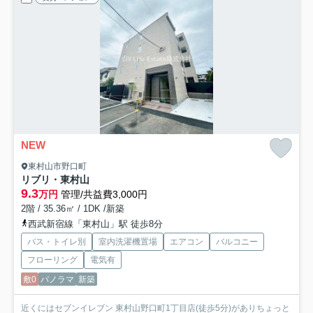
NEW
東村山市野口町
リブリ・東村山
9.3
万円
管理/共益費3,000円
2階 / 35.36㎡ / 1DK /新築
西武新宿線「東村山」駅 徒歩8分
バス・トイレ別
室内洗濯機置場
エアコン
バルコニー
フローリング
電気有
敷0
パノラマ
新築
近くにはセブンイレブン 東村山野口町1丁目店(徒歩5分)がありちょっと