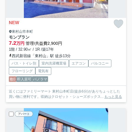
NEW
東村山市本町
モンブラン
7.2
万円
管理/共益費2,900円
1階 / 32.90㎡ / 1R /築17年
西武新宿線「東村山」駅 徒歩13分
バス・トイレ別
室内洗濯機置場
エアコン
バルコニー
フローリング
電気有
敷0
即入居可
パノラマ
近くにはファミリーマート 東村山本町店(徒歩6分)がありちょっとした
買い物に便利です。収納はクロゼット・シューズボックス...
もっと見る
アパート