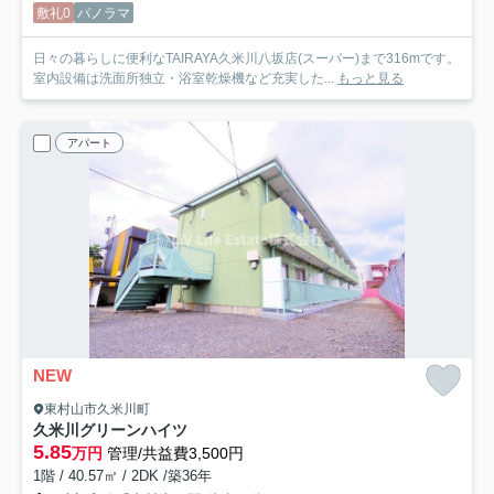
敷礼0
パノラマ
日々の暮らしに便利なTAIRAYA久米川八坂店(スーパー)まで316mです。
室内設備は洗面所独立・浴室乾燥機など充実した...
もっと見る
アパート
NEW
東村山市久米川町
久米川グリーンハイツ
5.85
万円
管理/共益費3,500円
1階 / 40.57㎡ / 2DK /築36年