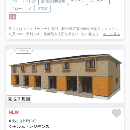
バス・トイレ別
室内洗濯機置場
エアコン
バルコニー
フローリング
電気有
礼0
近くにはファミリーマート 東村山廻田町店(徒歩6分)がありちょっとし
た買い物に便利です。化粧品や洗面道具といった小物をま...
もっと見る
アパート
NEW
東村山市野口町
シャルム・レジデンス