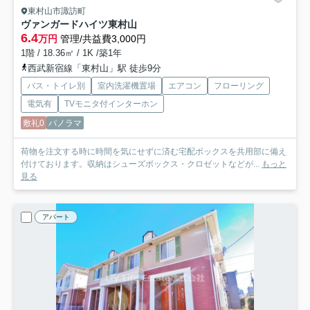
東村山市諏訪町
ヴァンガードハイツ東村山
6.4
万円
管理/共益費3,000円
1階 / 18.36㎡ / 1K /築1年
西武新宿線「東村山」駅 徒歩9分
バス・トイレ別
室内洗濯機置場
エアコン
フローリング
電気有
TVモニタ付インターホン
敷礼0
パノラマ
荷物を注文する時に時間を気にせずに済む宅配ボックスを共用部に備え
付けております。収納はシューズボックス・クロゼットなどが...
もっと
見る
アパート