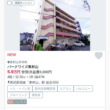
賃貸マンション
NEW
東村山市本町
パークワイズ東村山
5.9
万円
管理/共益費3,000円
4階 / 32.50㎡ / 1R /築47年
西武新宿線「東村山」駅 徒歩10分
バス・トイレ別
室内洗濯機置場
エアコン
バルコニー
フローリング
電気有
礼0
パノラマ