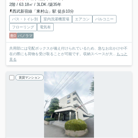
2階 / 63.18㎡ / 3LDK /築35年
西武新宿線「東村山」駅 徒歩10分
バス・トイレ別
室内洗濯機置場
エアコン
バルコニー
フローリング
電気有
敷0
パノラマ
共用部には宅配ボックスが備え付けられているため、急なお出かけや不
在の際にも荷物を受け取ることが可能です。収納スペースが大...
もっと
見る
賃貸マンション