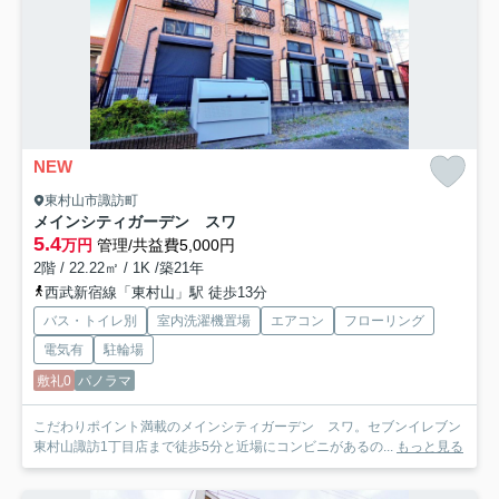
NEW
東村山市諏訪町
メインシティガーデン スワ
5.4
万円
管理/共益費5,000円
2階 / 22.22㎡ / 1K /築21年
西武新宿線「東村山」駅 徒歩13分
バス・トイレ別
室内洗濯機置場
エアコン
フローリング
電気有
駐輪場
敷礼0
パノラマ
こだわりポイント満載のメインシティガーデン スワ。セブンイレブン
東村山諏訪1丁目店まで徒歩5分と近場にコンビニがあるの...
もっと見る