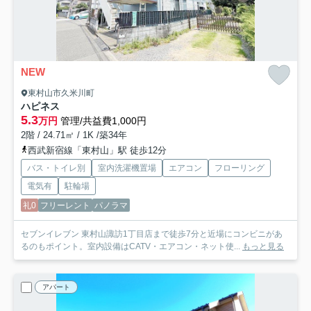
NEW
東村山市久米川町
ハピネス
5.3
万円
管理/共益費1,000円
2階 / 24.71㎡ / 1K /築34年
西武新宿線「東村山」駅 徒歩12分
バス・トイレ別
室内洗濯機置場
エアコン
フローリング
電気有
駐輪場
礼0
フリーレント
パノラマ
セブンイレブン 東村山諏訪1丁目店まで徒歩7分と近場にコンビニがあ
るのもポイント。室内設備はCATV・エアコン・ネット使...
もっと見る
アパート