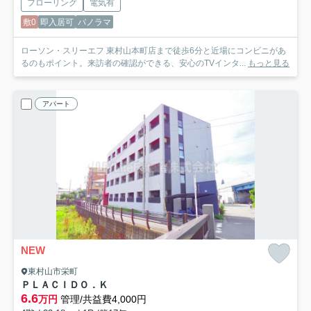
フローリング
電気有
敷0
即入居可
パノラマ
ローソン・スリーエフ 東村山本町店まで徒歩6分と近場にコンビニがあ
るのもポイント。来訪者の確認ができる、安心のTVインタ...
もっと見る
アパート
NEW
東村山市栄町
ＰＬＡＣＩＤＯ．Ｋ
6.6
万円
管理/共益費4,000円