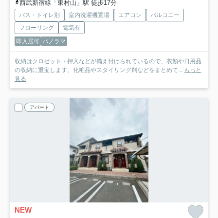
西武新宿線「東村山」駅 徒歩17分
バス・トイレ別
室内洗濯機置場
エアコン
バルコニー
フローリング
電気有
即入居可
パノラマ
収納はクロゼット・押入などが備え付けられているので、衣類や日用品
の収納に重宝します。化粧品やスタイリング剤などをまとめて...
もっと
見る
アパート
NEW