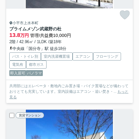
小平市上水本町
プライムメゾン武蔵野の杜
13.8
万円
管理/共益費10,000円
2階 / 42.96㎡ / 1LDK /築18年
中央線「国分寺」駅 徒歩18分
バス・トイレ別
室内洗濯機置場
エアコン
フローリング
電気有
都市ガス
即入居可
パノラマ
共用部にはエレベータ・敷地内ごみ置き場・バイク置場などが備わって
おりとても充実しています。室内設備はエアコン・追い焚き・...
もっと
見る
賃貸マンション