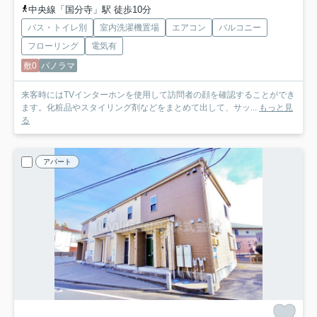
中央線「国分寺」駅 徒歩10分
バス・トイレ別
室内洗濯機置場
エアコン
バルコニー
フローリング
電気有
敷0
パノラマ
来客時にはTVインターホンを使用して訪問者の顔を確認することができ
ます。化粧品やスタイリング剤などをまとめて出して、サッ...
もっと見
る
アパート