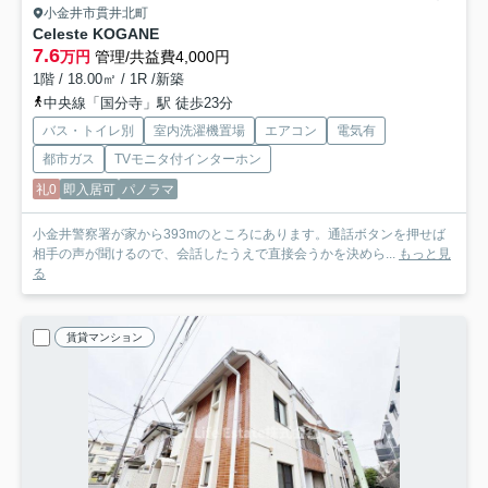
小金井市貫井北町
Celeste KOGANE
7.6
万円
管理/共益費4,000円
1階 / 18.00㎡ / 1R /新築
中央線「国分寺」駅 徒歩23分
バス・トイレ別
室内洗濯機置場
エアコン
電気有
都市ガス
TVモニタ付インターホン
礼0
即入居可
パノラマ
小金井警察署が家から393mのところにあります。通話ボタンを押せば
相手の声が聞けるので、会話したうえで直接会うかを決めら...
もっと見
る
賃貸マンション