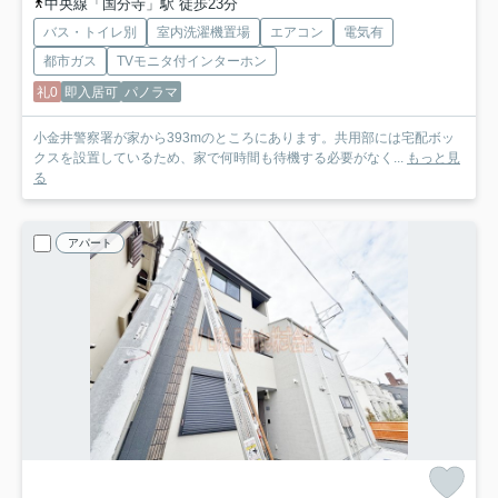
中央線「国分寺」駅 徒歩23分
バス・トイレ別
室内洗濯機置場
エアコン
電気有
都市ガス
TVモニタ付インターホン
礼0
即入居可
パノラマ
小金井警察署が家から393mのところにあります。共用部には宅配ボッ
クスを設置しているため、家で何時間も待機する必要がなく...
もっと見
る
アパート