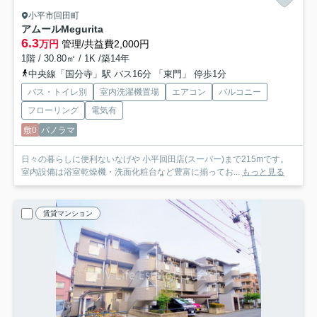
小平市回田町
アムールMegurita
6.3
万円
管理/共益費2,000円
1階 / 30.80㎡ / 1K /築14年
中央線「国分寺」駅 バス16分 「東門」 停歩1分
バス・トイレ別
室内洗濯機置場
エアコン
バルコニー
フローリング
電気有
敷0
パノラマ
日々の暮らしに便利ないなげや 小平回田店(スーパー)まで215mです。
室内設備は浴室乾燥機・洗面化粧台など豊富に揃ってお...
もっと見る
賃貸マンション