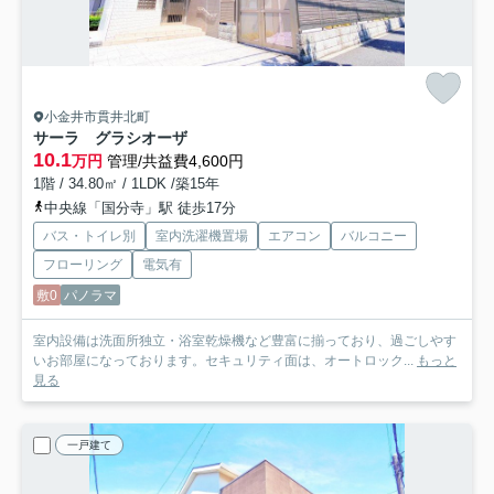
小金井市貫井北町
サーラ グラシオーザ
10.1
万円
管理/共益費4,600円
1階 / 34.80㎡ / 1LDK /築15年
中央線「国分寺」駅 徒歩17分
バス・トイレ別
室内洗濯機置場
エアコン
バルコニー
フローリング
電気有
敷0
パノラマ
室内設備は洗面所独立・浴室乾燥機など豊富に揃っており、過ごしやす
いお部屋になっております。セキュリティ面は、オートロック...
もっと
見る
一戸建て