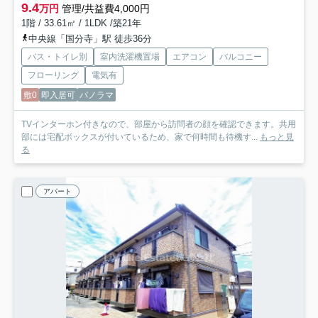
9.4
万円
管理/共益費4,000円
1階 / 33.61㎡ / 1LDK /築21年
中央線「国分寺」駅 徒歩36分
バス・トイレ別
室内洗濯機置場
エアコン
バルコニー
フローリング
電気有
敷0
即入居可
パノラマ
TVインターホン付きなので、部屋から訪問者の顔を確認できます。共用
部には宅配ボックスが付いているため、家で何時間も待機す...
もっと見
る
アパート