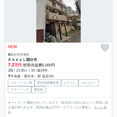
NEW
国分寺市本町
ＫｅｅｐＬ国分寺
7.2
万円
管理/共益費5,000円
2階 / 23.00㎡ / 1K /築29年
中央線「国分寺」駅 徒歩3分
バス・トイレ別
室内洗濯機置場
エアコン
バルコニー
フローリング
電気有
オートロック機能が付いているので、基本的に住民のみという環境に安
心感が得られます。室内設備はCATV・エアコンなど豊富に...
もっと見
る