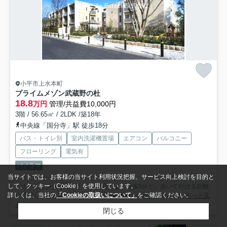
小平市上水本町
プライムメゾン武蔵野の杜
18.8
万円
管理/共益費10,000円
3階 / 56.65㎡ / 2LDK /築18年
中央線「国分寺」駅 徒歩18分
バス・トイレ別
室内洗濯機置場
エアコン
バルコニー
フローリング
電気有
パノラマ
当サイトでは、お客様の当サイト利用状況把握、サービス向上検討を目的と
して、クッキー（Cookie）を使用しています。
「ホームセンターコーナン 小平店」まで徒歩5分と、歩いて行ける距離
詳しくは、当社の
「Cookieの取扱いについて」
をご確認ください。
に位置しています。室内設備は浴室乾燥機・洗面所独立など...
もっと見
る
閉じる