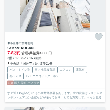
小金井市貫井北町
Celeste KOGANE
7.8
万円
管理/共益費4,000円
3階 / 17.68㎡ / 1R /新築
中央線「国分寺」駅 徒歩23分
バス・トイレ別
室内洗濯機置場
エアコン
電気有
都市ガス
TVモニタ付インターホン
礼0
即入居可
パノラマ
すぐ近く(徒歩5分)には小金井警察署もあります。室内設備はシステムキ
ッチン・エアコン全室などが揃っており、とても充実して...
もっと見る