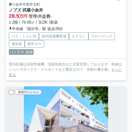
小金井市貫井北町
ノブズ 武蔵小金井
28.5
万円
管理/共益費-
1-2階 / 79.08㎡ / 3LDK /新築
中央線「国分寺」駅 徒歩28分
バス・トイレ別
室内洗濯機置場
エアコン
フローリング
電気有
都市ガス
パノラマ
新築
室内設備は浴室乾燥機・洗面化粧台など大変充実しております。収納は
シューズボックス・クロゼットなど豊富なので、衣類や履き物...
もっと
見る
賃貸マンション