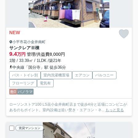
NEW
小平市花小金井南町
サンクレアⅢ棟
9.4
万円
管理/共益費8,000円
1階 / 33.39㎡ / 1LDK /築21年
中央線「国分寺」駅 徒歩36分
バス・トイレ別
室内洗濯機置場
エアコン
バルコニー
フローリング
電気有
敷0
パノラマ
ローソンストア100 LS花小金井南町店まで徒歩4分と近場にコンビニが
あるのもポイント。室内設備は追い焚き・エアコン・ネ...
もっと見る
賃貸マンション