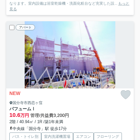
なります。室内設備は浴室乾燥機・洗面化粧台など充実した設...
もっと
見る
アパート
NEW
国分寺市西恋ヶ窪
パフュームⅠ
10.6
万円
管理/共益費3,200円
2階 / 40.94㎡ / 1R /築1年未満
中央線「国分寺」駅 徒歩17分
バス・トイレ別
室内洗濯機置場
エアコン
フローリング