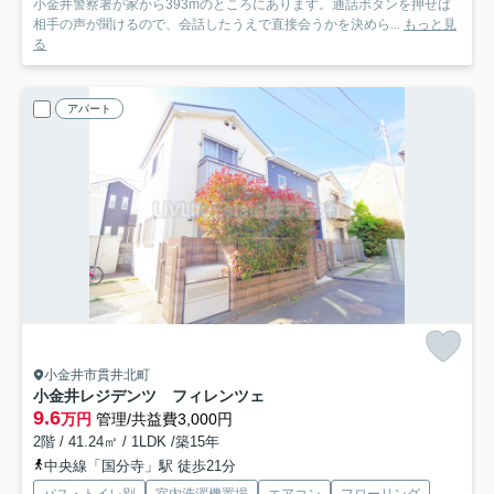
小金井警察署が家から393mのところにあります。通話ボタンを押せば
相手の声が聞けるので、会話したうえで直接会うかを決めら...
もっと見
る
アパート
小金井市貫井北町
小金井レジデンツ フィレンツェ
9.6
万円
管理/共益費3,000円
2階 / 41.24㎡ / 1LDK /築15年
中央線「国分寺」駅 徒歩21分
バス・トイレ別
室内洗濯機置場
エアコン
フローリング