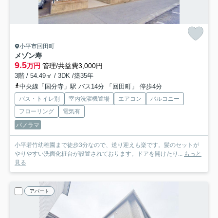
小平市回田町
メゾン寿
9.5
万円
管理/共益費3,000円
3階 / 54.49㎡ / 3DK /築35年
中央線「国分寺」駅 バス14分 「回田町」 停歩4分
バス・トイレ別
室内洗濯機置場
エアコン
バルコニー
フローリング
電気有
パノラマ
小平若竹幼稚園まで徒歩3分なので、送り迎えも楽です。髪のセットが
やりやすい洗面化粧台が設置されております。ドアを開けたり...
もっと
見る
アパート