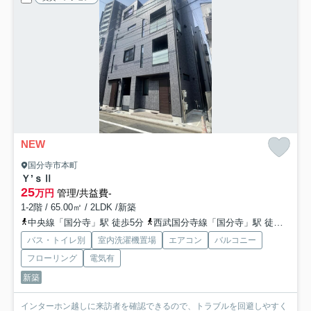
NEW
国分寺市本町
Ｙ’ｓⅡ
25
万円
管理/共益費-
1-2階 / 65.00㎡ / 2LDK /新築
中央線「国分寺」駅 徒歩5分
西武国分寺線「国分寺」駅 徒歩5分
バス・トイレ別
室内洗濯機置場
エアコン
バルコニー
フローリング
電気有
新築
インターホン越しに来訪者を確認できるので、トラブルを回避しやすく