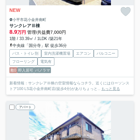
NEW
小平市花小金井南町
サンクレアⅢ棟
8.9
万円
管理/共益費7,000円
1階 / 33.39㎡ / 1LDK /築21年
中央線「国分寺」駅 徒歩36分
バス・トイレ別
室内洗濯機置場
エアコン
バルコニー
フローリング
電気有
敷0
即入居可
パノラマ
新着情報：サンクレアⅢ棟の空室情報ならコチラ。近くにはローソンス
トア100 LS花小金井南町店(徒歩4分)がありちょっと...
もっと見る
アパート