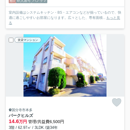
敷0
即入居可
パノラマ
室内設備はシステムキッチン・BS・エアコンなどが揃っているので、快
適に過ごしやすいお部屋になります。広々とした、専有面積...
もっと見
る
賃貸マンション
国分寺市本多
パークヒルズ
14.6
万円
管理/共益費6,500円
3階 / 62.97㎡ / 3LDK /築34年