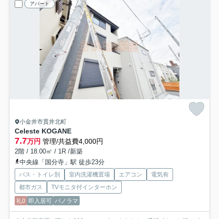
アパート
小金井市貫井北町
Celeste KOGANE
7.7
万円
管理/共益費4,000円
2階 / 18.00㎡ / 1R /新築
中央線「国分寺」駅 徒歩23分
バス・トイレ別
室内洗濯機置場
エアコン
電気有
都市ガス
TVモニタ付インターホン
礼0
即入居可
パノラマ