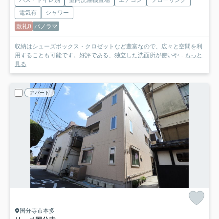
電気有
シャワー
敷礼0
パノラマ
収納はシューズボックス・クロゼットなど豊富なので、広々と空間を利
用することも可能です。好評である、独立した洗面所が使いや...
もっと
見る
アパート
国分寺市本多