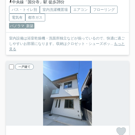
中央線「国分寺」駅 徒歩28分
バス・トイレ別
室内洗濯機置場
エアコン
フローリング
電気有
都市ガス
パノラマ
新築
室内設備は浴室乾燥機・洗面所独立などが揃っているので、快適に過ご
しやすいお部屋になります。収納はクロゼット・シューズボッ...
もっと
見る
一戸建て