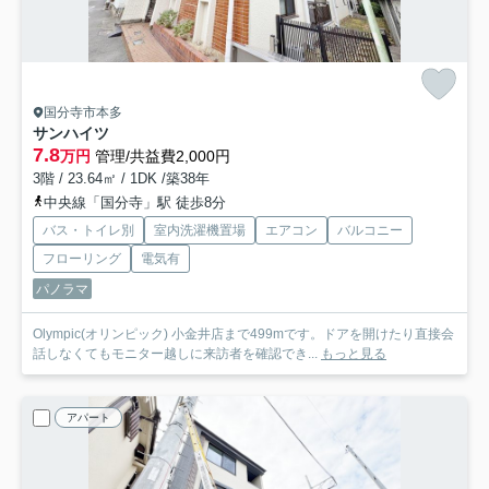
国分寺市本多
サンハイツ
7.8
万円
管理/共益費2,000円
3階 / 23.64㎡ / 1DK /築38年
中央線「国分寺」駅 徒歩8分
バス・トイレ別
室内洗濯機置場
エアコン
バルコニー
フローリング
電気有
パノラマ
Olympic(オリンピック) 小金井店まで499mです。ドアを開けたり直接会
話しなくてもモニター越しに来訪者を確認でき...
もっと見る
アパート