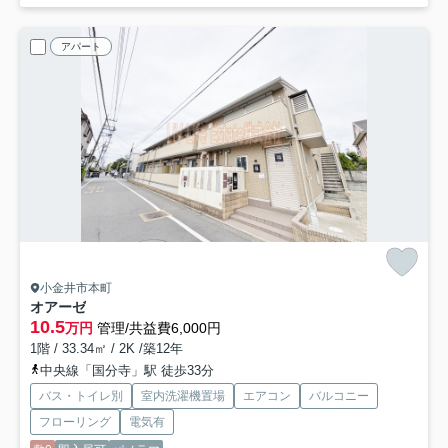
アパート
小金井市本町
オアーゼ
10.5
万円
管理/共益費6,000円
1階 / 33.34㎡ / 2K /築12年
中央線「国分寺」駅 徒歩33分
バス・トイレ別
室内洗濯機置場
エアコン
バルコニー
フローリング
電気有