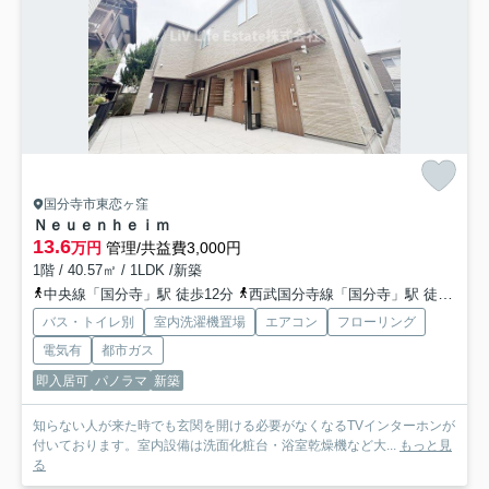
国分寺市東恋ヶ窪
Ｎｅｕｅｎｈｅｉｍ
13.6
万円
管理/共益費3,000円
1階 / 40.57㎡ / 1LDK /新築
中央線「国分寺」駅 徒歩12分
西武国分寺線「国分寺」駅 徒歩12分
バス・トイレ別
室内洗濯機置場
エアコン
フローリング
電気有
都市ガス
即入居可
パノラマ
新築
知らない人が来た時でも玄関を開ける必要がなくなるTVインターホンが
付いております。室内設備は洗面化粧台・浴室乾燥機など大...
もっと見
る