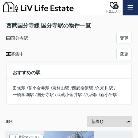
0
お気に入り
西武国分寺線 国分寺駅の物件一覧
国分寺駅
変更
募集中
変更
おすすめの駅
田無駅
/
花小金井駅
/
東村山駅
/
西武柳沢駅
/
久米川駅
/
一橋学園駅
/
国分寺駅
/
武蔵小金井駅
/
八坂駅
/
新小平駅
89
件
賃貸マンション