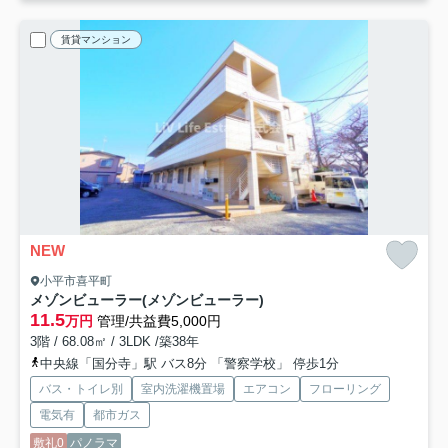
賃貸マンション
NEW
小平市喜平町
メゾンビューラー(メゾンビューラー)
11.5
万円
管理/共益費5,000円
3階 / 68.08㎡ / 3LDK /築38年
中央線「国分寺」駅 バス8分 「警察学校」 停歩1分
バス・トイレ別
室内洗濯機置場
エアコン
フローリング
電気有
都市ガス
敷礼0
パノラマ