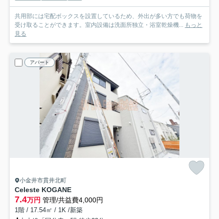
共用部には宅配ボックスを設置しているため、外出が多い方でも荷物を
受け取ることができます。室内設備は洗面所独立・浴室乾燥機...
もっと
見る
アパート
小金井市貫井北町
Celeste KOGANE
7.4
万円
管理/共益費4,000円
1階 / 17.54㎡ / 1K /新築