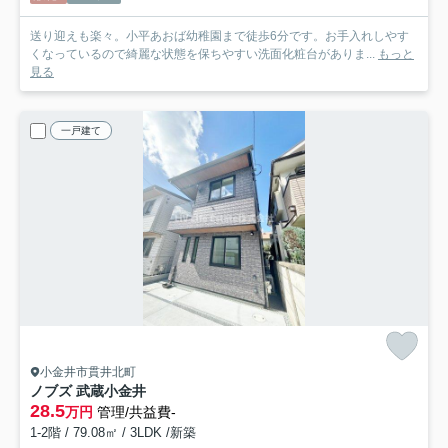
送り迎えも楽々。小平あおば幼稚園まで徒歩6分です。お手入れしやす
くなっているので綺麗な状態を保ちやすい洗面化粧台がありま...
もっと
見る
一戸建て
小金井市貫井北町
ノブズ 武蔵小金井
28.5
万円
管理/共益費-
1-2階 / 79.08㎡ / 3LDK /新築