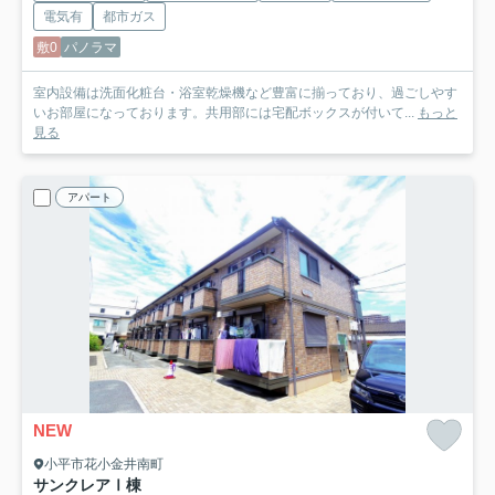
電気有
都市ガス
敷0
パノラマ
室内設備は洗面化粧台・浴室乾燥機など豊富に揃っており、過ごしやす
いお部屋になっております。共用部には宅配ボックスが付いて...
もっと
見る
アパート
NEW
小平市花小金井南町
サンクレアⅠ棟