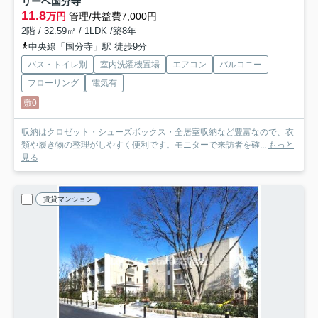
リーベ国分寺
11.8
万円
管理/共益費7,000円
2階 / 32.59㎡ / 1LDK /築8年
中央線「国分寺」駅 徒歩9分
バス・トイレ別
室内洗濯機置場
エアコン
バルコニー
フローリング
電気有
敷0
収納はクロゼット・シューズボックス・全居室収納など豊富なので、衣
類や履き物の整理がしやすく便利です。モニターで来訪者を確...
もっと
見る
賃貸マンション