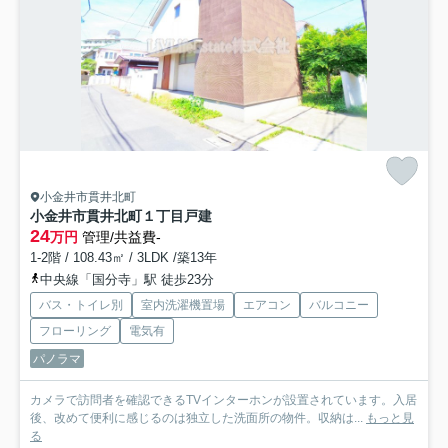
小金井市貫井北町
小金井市貫井北町１丁目戸建
24
万円
管理/共益費-
1-2階 / 108.43㎡ / 3LDK /築13年
中央線「国分寺」駅 徒歩23分
バス・トイレ別
室内洗濯機置場
エアコン
バルコニー
フローリング
電気有
パノラマ
カメラで訪問者を確認できるTVインターホンが設置されています。入居
後、改めて便利に感じるのは独立した洗面所の物件。収納は...
もっと見
る