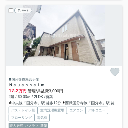
アパート
国分寺市東恋ヶ窪
Ｎｅｕｅｎｈｅｉｍ
17.2
万円
管理/共益費3,000円
2階 / 60.03㎡ / 2LDK /新築
中央線「国分寺」駅 徒歩12分
西武国分寺線「国分寺」駅 徒歩12分
バス・トイレ別
室内洗濯機置場
エアコン
バルコニー
フローリング
電気有
即入居可
パノラマ
新築