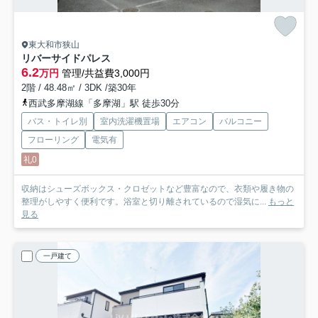
東大和市狭山
リバーサイドパレス
6.2
万円
管理/共益費3,000円
2階 / 48.48㎡ / 3DK /築30年
西武多摩湖線「多摩湖」駅 徒歩30分
バス・トイレ別
室内洗濯機置場
エアコン
バルコニー
フローリング
電気有
礼0
収納はシューズボックス・クロゼットなど豊富なので、衣類や履き物の
整理がしやすく便利です。浴室と切り離されているので湿気に...
もっと
見る
一戸建て