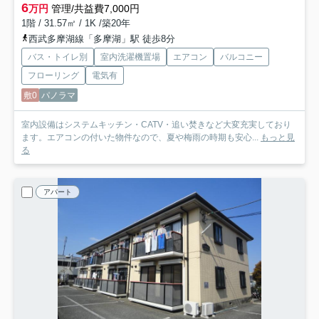
6
万円
管理/共益費7,000円
1階 / 31.57㎡ / 1K /築20年
西武多摩湖線「多摩湖」駅 徒歩8分
バス・トイレ別
室内洗濯機置場
エアコン
バルコニー
フローリング
電気有
敷0
パノラマ
室内設備はシステムキッチン・CATV・追い焚きなど大変充実しており
ます。エアコンの付いた物件なので、夏や梅雨の時期も安心...
もっと見
る
アパート