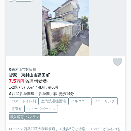
東村山市廻田町
貸家 東村山市廻田町
7.5
万円
管理/共益費-
1-2階 / 57.85㎡ / 4DK /築63年
西武多摩湖線「多摩湖」駅 徒歩14分
バス・トイレ別
室内洗濯機置場
バルコニー
フローリング
電気有
シューズボックス
即入居可
パノラマ
ローソン 西武武蔵大和駅前店まで徒歩5分と近場にコンビニがあるのも