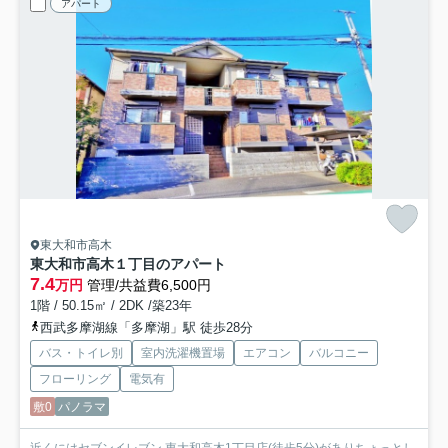
アパート
東大和市高木
東大和市高木１丁目のアパート
7.4
万円
管理/共益費6,500円
1階 / 50.15㎡ / 2DK /築23年
西武多摩湖線「多摩湖」駅 徒歩28分
バス・トイレ別
室内洗濯機置場
エアコン
バルコニー
フローリング
電気有
敷0
パノラマ