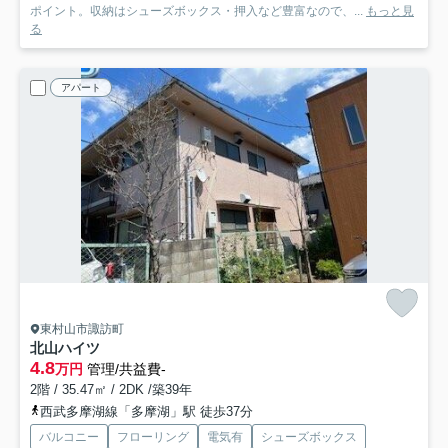
ポイント。収納はシューズボックス・押入など豊富なので、...
もっと見
る
アパート
東村山市諏訪町
北山ハイツ
4.8
万円
管理/共益費-
2階 / 35.47㎡ / 2DK /築39年
西武多摩湖線「多摩湖」駅 徒歩37分
バルコニー
フローリング
電気有
シューズボックス