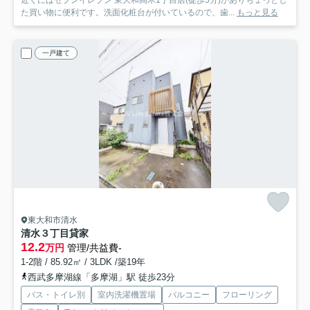
近くにはセブンイレブン 東大和高木1丁目店(徒歩5分)がありちょっとし
た買い物に便利です。洗面化粧台が付いているので、歯...
もっと見る
一戸建て
東大和市清水
清水３丁目貸家
12.2
万円
管理/共益費-
1-2階 / 85.92㎡ / 3LDK /築19年
西武多摩湖線「多摩湖」駅 徒歩23分
バス・トイレ別
室内洗濯機置場
バルコニー
フローリング