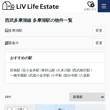
0
お気に入り
西武多摩湖線 多摩湖駅の物件一覧
多摩湖駅
変更
募集中
変更
おすすめの駅
田無駅
/
花小金井駅
/
東村山駅
/
久米川駅
/
西武柳沢駅
/
一橋学園駅
/
武蔵小金井駅
/
小平駅
/
国分寺駅
/
八坂駅
10
件
一戸建て