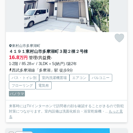
東村山市多摩湖町
４１９１東村山市多摩湖町３期２棟２号棟
16.8
万円
管理/共益費-
1-2階 / 85.28㎡ / 3LDK＋S(納戸) /築2年
西武多摩湖線「多摩湖」駅 徒歩9分
バス・トイレ別
室内洗濯機置場
エアコン
バルコニー
フローリング
電気有
パノラマ
来客時にはTVインターホンで訪問者の顔を確認することがきるので防犯
対策につながります。室内設備は洗面化粧台・浴室乾燥機・...
もっと見
る