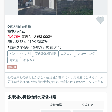
東大和市奈良橋
根本ハイム
4.4
万円
管理/共益費3,000円
2階 / 32.58㎡ / 1DK /築37年
西武多摩湖線「多摩湖」駅 徒歩31分
バス・トイレ別
室内洗濯機置場
エアコン
フローリング
電気有
都市ガス
敷礼0
他の住戸との接地面が少なく生活音が響きにくい角部屋になります。入
居可能時期は2026年9月の予定なのでご検討されてはいか...
もっと見る
多摩湖の掲載物件の家賃相場
家賃相場
空室件数