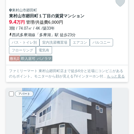
東村山市廻田町
東村山市廻田町１丁目の賃貸マンション
9.4
万円
管理/共益費6,000円
3階 / 74.07㎡ / 4K /築33年
西武多摩湖線「多摩湖」駅 徒歩23分
バス・トイレ別
室内洗濯機置場
エアコン
バルコニー
フローリング
電気有
敷礼0
即入居可
パノラマ
ファミリーマート 東村山廻田町店まで徒歩6分と近場にコンビニがある
のもポイント。モニターから顔が見えるTVインターホン付...
もっと見る
アパート