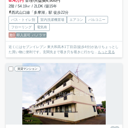
8.4
万円
管理/共益費6,500円
2階 / 54.19㎡ / 2LDK /築15年
西武山口線「多摩湖」駅 徒歩22分
バス・トイレ別
室内洗濯機置場
エアコン
バルコニー
フローリング
電気有
敷0
即入居可
パノラマ
近くにはセブンイレブン 東大和高木1丁目店(徒歩4分)がありちょっとし
た買い物に便利です。玄関先まで覗き穴を覗きに行かな...
もっと見る
賃貸マンション