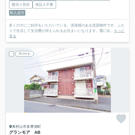
陽当り良好
保証人不要
即入居可
多くの方にご好評をいただいている、清潔感のある賃貸物件です。ふた
りで生活して生活費が抑えられるお住まいになります。畳に比...
もっと
見る
アパート
東村山市多摩湖町
グランモア AB