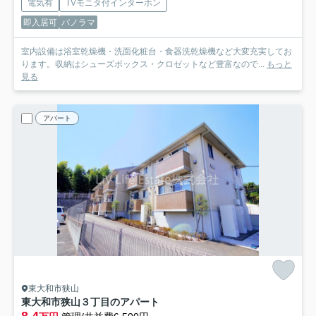
電気有
TVモニタ付インターホン
即入居可
パノラマ
室内設備は浴室乾燥機・洗面化粧台・食器洗乾燥機など大変充実してお
ります。収納はシューズボックス・クロゼットなど豊富なので...
もっと
見る
アパート
東大和市狭山
東大和市狭山３丁目のアパート