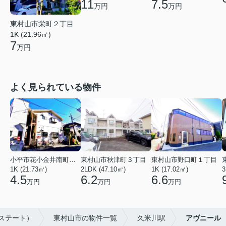
11
7.5
万円
万円
東村山市栄町２丁目
1K (21.96㎡)
7
万円
よく見られている物件
小平市花小金井南町１丁目
東村山市秋津町３丁目
東村山市野口町１丁目
1K (21.73㎡)
2LDK (47.10㎡)
1K (17.02㎡)
3
4.5
6.2
6.6
万円
万円
万円
エステート）
東村山市の物件一覧
久米川駅
アヴニール