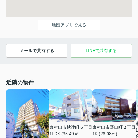
地図アプリで見る
メールで共有する
LINEで共有する
近隣の物件
東村山市秋津町５丁目
東村山市野口町２丁目
1
1LDK (35.49㎡)
1K (26.08㎡)