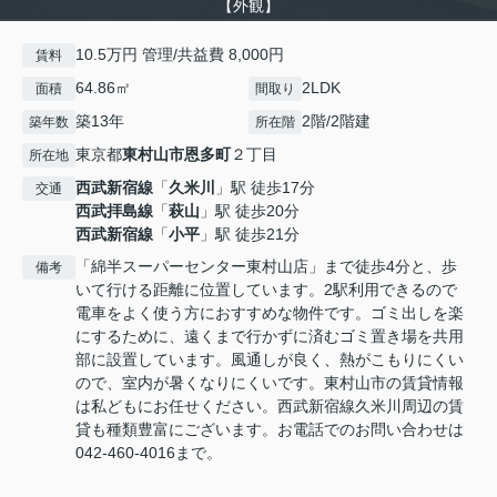
【外観】
10.5万円 管理/共益費 8,000円
賃料
64.86㎡
2LDK
面積
間取り
築13年
2階/2階建
築年数
所在階
東京都
東村山市
恩多町
２丁目
所在地
西武新宿線
「
久米川
」駅 徒歩17分
交通
西武拝島線
「
萩山
」駅 徒歩20分
西武新宿線
「
小平
」駅 徒歩21分
「綿半スーパーセンター東村山店」まで徒歩4分と、歩
備考
いて行ける距離に位置しています。2駅利用できるので
電車をよく使う方におすすめな物件です。ゴミ出しを楽
にするために、遠くまで行かずに済むゴミ置き場を共用
部に設置しています。風通しが良く、熱がこもりにくい
ので、室内が暑くなりにくいです。東村山市の賃貸情報
は私どもにお任せください。西武新宿線久米川周辺の賃
貸も種類豊富にございます。お電話でのお問い合わせは
042-460-4016まで。