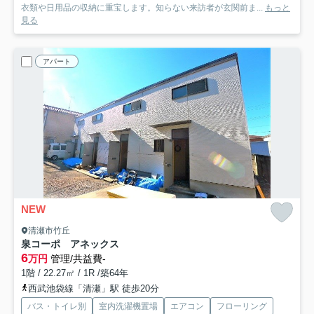
衣類や日用品の収納に重宝します。知らない来訪者が玄関前ま...
もっと
見る
アパート
NEW
清瀬市竹丘
泉コーポ アネックス
6
万円
管理/共益費-
1階 / 22.27㎡ / 1R /築64年
西武池袋線「清瀬」駅 徒歩20分
バス・トイレ別
室内洗濯機置場
エアコン
フローリング