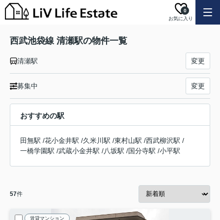
0
お気に入り
西武池袋線 清瀬駅の物件一覧
清瀬駅
変更
募集中
変更
おすすめの駅
田無駅
/
花小金井駅
/
久米川駅
/
東村山駅
/
西武柳沢駅
/
一橋学園駅
/
武蔵小金井駅
/
八坂駅
/
国分寺駅
/
小平駅
57
件
賃貸マンション