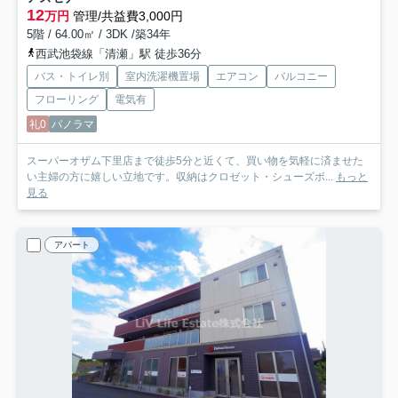
12
万円
管理/共益費3,000円
5階 / 64.00㎡ / 3DK /築34年
西武池袋線「清瀬」駅 徒歩36分
バス・トイレ別
室内洗濯機置場
エアコン
バルコニー
フローリング
電気有
礼0
パノラマ
スーパーオザム下里店まで徒歩5分と近くて、買い物を気軽に済ませた
い主婦の方に嬉しい立地です。収納はクロゼット・シューズボ...
もっと
見る
アパート