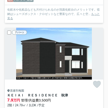
化粧水や化粧品なども片付けられるのが洗面化粧台のメリットです。収
納はシューズボックス・クロゼットなど豊富なので、広々と空...
もっと
見る
アパート
清瀬市梅園
ＫＥＩＡＩ ＲＥＳＩＤＥＮＣＥ 秋津
7.9
万円
管理/共益費3,500円
2階 / 24.79㎡ / 1LDK /予定