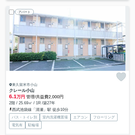
アパート
東久留米市小山
クレール小山
6.1
万円
管理/共益費2,000円
2階 / 25.69㎡ / 1R /築27年
西武池袋線「清瀬」駅 徒歩10分
バス・トイレ別
室内洗濯機置場
エアコン
フローリング
電気有
駐輪場