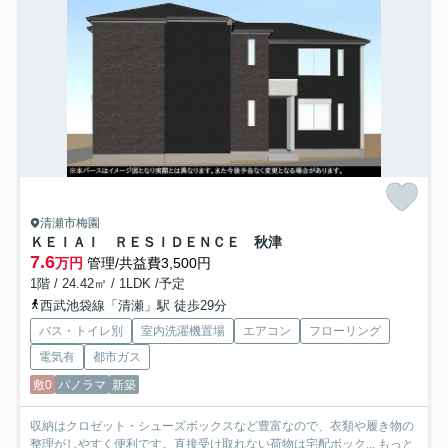
清瀬市梅園
ＫＥＩＡＩ ＲＥＳＩＤＥＮＣＥ 秋津
7.6
万円
管理/共益費3,500円
1階 / 24.42㎡ / 1LDK /予定
西武池袋線「清瀬」駅 徒歩29分
バス・トイレ別
室内洗濯機置場
エアコン
フローリング
電気有
都市ガス
敷0
パノラマ
新築
収納はクロゼット・シューズボックスなど豊富なので、衣類や履き物の
整理がしやすく便利です。直接受け取れない荷物は宅配ボック...
もっと