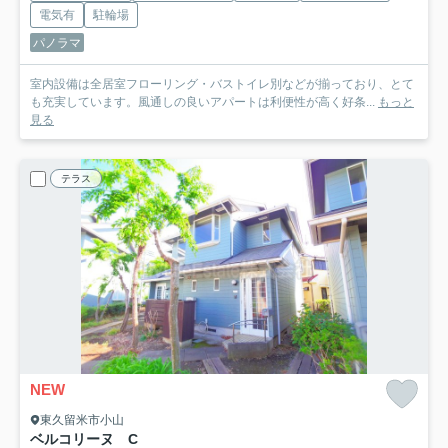
電気有
駐輪場
パノラマ
室内設備は全居室フローリング・バストイレ別などが揃っており、とて
も充実しています。風通しの良いアパートは利便性が高く好条...
もっと
見る
テラス
NEW
東久留米市小山
ベルコリーヌ C