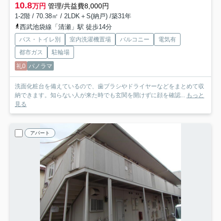
10.8
万円
管理/共益費8,000円
1-2階 / 70.38㎡ / 2LDK＋S(納戸) /築31年
西武池袋線「清瀬」駅 徒歩14分
バス・トイレ別
室内洗濯機置場
バルコニー
電気有
都市ガス
駐輪場
礼0
パノラマ
洗面化粧台を備えているので、歯ブラシやドライヤーなどをまとめて収
納できます。知らない人が来た時でも玄関を開けずに顔を確認...
もっと
見る
アパート