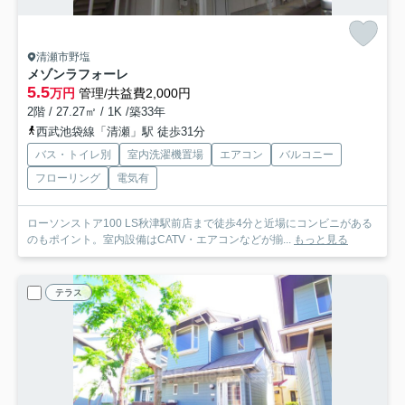
清瀬市野塩
メゾンラフォーレ
5.5
万円
管理/共益費2,000円
2階 / 27.27㎡ / 1K /築33年
西武池袋線「清瀬」駅 徒歩31分
バス・トイレ別
室内洗濯機置場
エアコン
バルコニー
フローリング
電気有
ローソンストア100 LS秋津駅前店まで徒歩4分と近場にコンビニがある
のもポイント。室内設備はCATV・エアコンなどが揃...
もっと見る
テラス