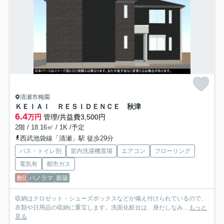
清瀬市梅園
ＫＥＩＡＩ ＲＥＳＩＤＥＮＣＥ 秋津
6.4
万円
管理/共益費3,500円
2階 / 18.16㎡ / 1K /予定
西武池袋線「清瀬」駅 徒歩29分
バス・トイレ別
室内洗濯機置場
エアコン
フローリング
電気有
都市ガス
敷0
パノラマ
新築
収納はクロゼット・シューズボックスなどが備え付けられているので、
衣類や日用品の収納に重宝します。洗面化粧台は、身だしなみ...
もっと
見る