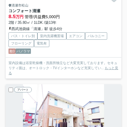
清瀬市松山
コンフォート清瀬
8.5
万円
管理/共益費5,000円
2階 / 35.80㎡ / 1LDK /築13年
西武池袋線「清瀬」駅 徒歩4分
バス・トイレ別
室内洗濯機置場
エアコン
バルコニー
フローリング
電気有
敷0
パノラマ
室内設備は浴室乾燥機・洗面所独立など大変充実しております。セキュ
リティ面は、オートロック・TVインターホンなど充実してい...
もっと見
る
アパート