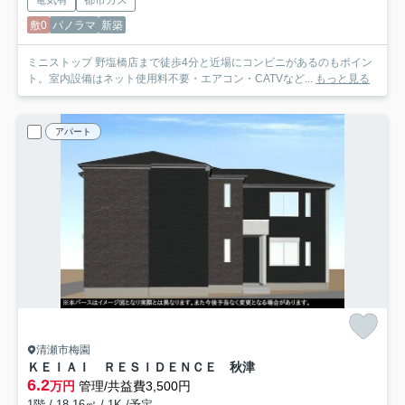
敷0
パノラマ
新築
ミニストップ 野塩橋店まで徒歩4分と近場にコンビニがあるのもポイン
ト。室内設備はネット使用料不要・エアコン・CATVなど...
もっと見る
アパート
清瀬市梅園
ＫＥＩＡＩ ＲＥＳＩＤＥＮＣＥ 秋津
6.2
万円
管理/共益費3,500円
1階 / 18.16㎡ / 1K /予定