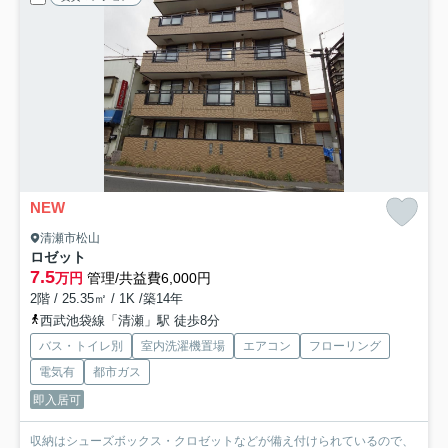
NEW
清瀬市松山
ロゼット
7.5
万円
管理/共益費6,000円
2階 / 25.35㎡ / 1K /築14年
西武池袋線「清瀬」駅 徒歩8分
バス・トイレ別
室内洗濯機置場
エアコン
フローリング
電気有
都市ガス
即入居可
収納はシューズボックス・クロゼットなどが備え付けられているので、