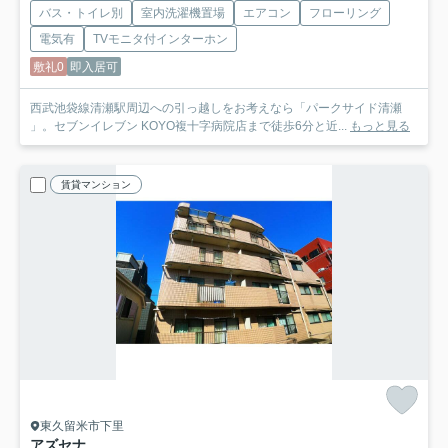
バス・トイレ別
室内洗濯機置場
エアコン
フローリング
電気有
TVモニタ付インターホン
敷礼0
即入居可
西武池袋線清瀬駅周辺への引っ越しをお考えなら「パークサイド清瀬
」。セブンイレブン KOYO複十字病院店まで徒歩6分と近...
もっと見る
賃貸マンション
東久留米市下里
アズセナ