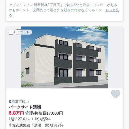
セブンイレブン 新座新堀3丁目店まで徒歩6分と近場にコンビニがある
のもポイント。玄関先まで覗き穴を覗きに行かなくてもイン...
もっと見
る
アパート
清瀬市松山
パークサイド清瀬
6.8
万円
管理/共益費17,000円
1階 / 27.01㎡ / 1K /築5年
西武池袋線「清瀬」駅 徒歩7分