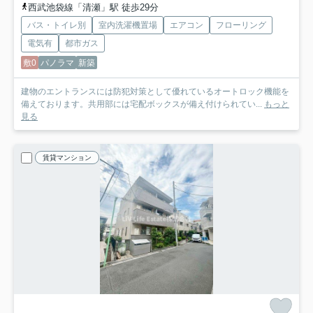
西武池袋線「清瀬」駅 徒歩29分
バス・トイレ別
室内洗濯機置場
エアコン
フローリング
電気有
都市ガス
敷0
パノラマ
新築
建物のエントランスには防犯対策として優れているオートロック機能を
備えております。共用部には宅配ボックスが備え付けられてい...
もっと
見る
賃貸マンション