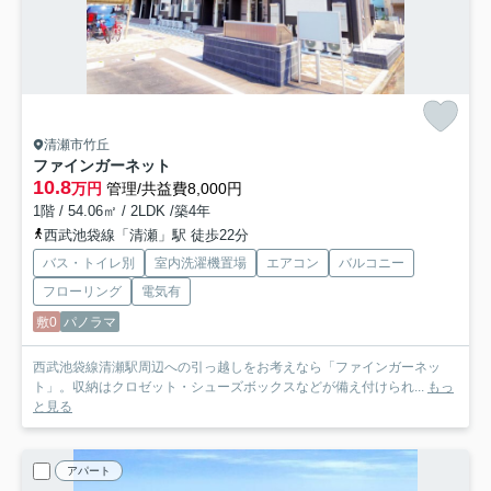
清瀬市竹丘
ファインガーネット
10.8
万円
管理/共益費8,000円
1階 / 54.06㎡ / 2LDK /築4年
西武池袋線「清瀬」駅 徒歩22分
バス・トイレ別
室内洗濯機置場
エアコン
バルコニー
フローリング
電気有
敷0
パノラマ
西武池袋線清瀬駅周辺への引っ越しをお考えなら「ファインガーネッ
ト」。収納はクロゼット・シューズボックスなどが備え付けられ...
もっ
と見る
アパート