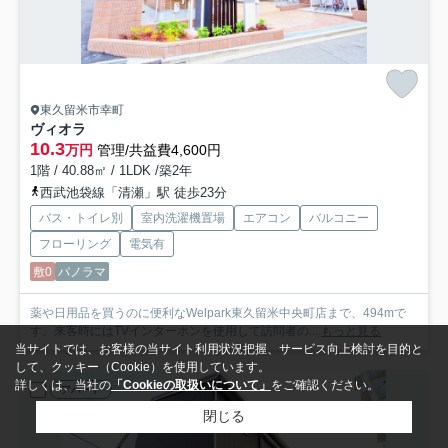
東久留米市幸町
ヴィオラ
10.3
万円
管理/共益費4,600円
1階 / 40.88㎡ / 1LDK /築2年
西武池袋線「清瀬」駅 徒歩23分
バス・トイレ別
室内洗濯機置場
エアコン
バルコニー
フローリング
電気有
敷0
パノラマ
薬や日用品を買うのに便利なWelpark東久留米中央町店まで、494mで
す。来客時にはTVインターホンを使用して訪問者の...
もっと見る
当サイトでは、お客様の当サイト利用状況把握、サービス向上検討を目的と
して、クッキー（Cookie）を使用しています。
詳しくは、当社の
「Cookieの取扱いについて」
をご確認ください。
アパート
閉じる