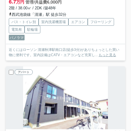
6.7
万円
管理/共益費6,000円
2階 / 38.00㎡ / 2DK /築48年
西武池袋線「清瀬」駅 徒歩32分
バス・トイレ別
室内洗濯機置場
エアコン
フローリング
電気有
駐輪場
パノラマ
近くにはローソン 清瀬秋津駅南口店(徒歩3分)がありちょっとした買い
物に便利です。室内設備はCATV・エアコンなど充実し...
もっと見る
アパート