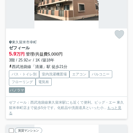
東久留米市幸町
ゼフィール
5.9
万円
管理/共益費5,000円
3階 / 25.92㎡ / 1K /築18年
西武池袋線「清瀬」駅 徒歩21分
バス・トイレ別
室内洗濯機置場
エアコン
バルコニー
フローリング
電気有
パノラマ
ゼフィール：西武池袋線東久留米駅にも近くて便利。ビッグ・エー 東久
留米幸町店まで徒歩5分です。化粧品や洗面道具といった小...
もっと見
る
賃貸マンション