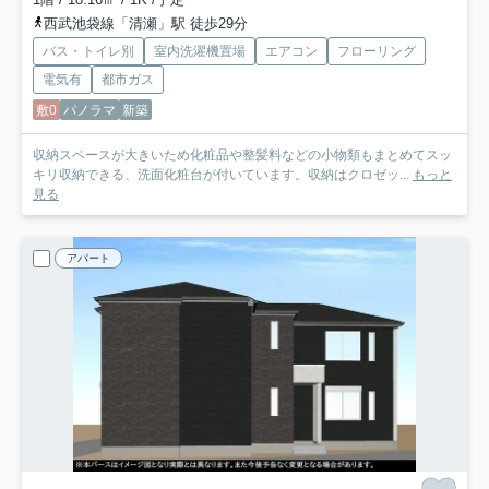
西武池袋線「清瀬」駅 徒歩29分
バス・トイレ別
室内洗濯機置場
エアコン
フローリング
電気有
都市ガス
敷0
パノラマ
新築
収納スペースが大きいため化粧品や整髪料などの小物類もまとめてスッ
キリ収納できる、洗面化粧台が付いています。収納はクロゼッ...
もっと
見る
アパート