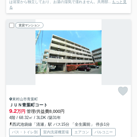
は浴室から独立しており、お湯の湿気で濡れません。共用部...
もっと見
る
賃貸マンション
東村山市青葉町
ＪＵＮ青葉町コート
9.2
万円
管理/共益費8,000円
4階 / 68.32㎡ / 3LDK /築31年
西武池袋線「清瀬」駅 バス15分 「全生園前」 停歩1分
バス・トイレ別
室内洗濯機置場
エアコン
バルコニー