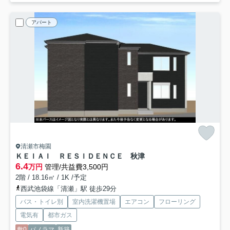
アパート
清瀬市梅園
ＫＥＩＡＩ ＲＥＳＩＤＥＮＣＥ 秋津
6.4
万円
管理/共益費3,500円
2階 / 18.16㎡ / 1K /予定
西武池袋線「清瀬」駅 徒歩29分
バス・トイレ別
室内洗濯機置場
エアコン
フローリング
電気有
都市ガス
敷0
パノラマ
新築