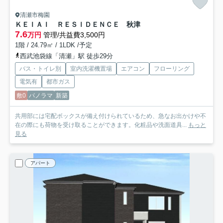
清瀬市梅園
ＫＥＩＡＩ ＲＥＳＩＤＥＮＣＥ 秋津
7.6
万円
管理/共益費3,500円
1階 / 24.79㎡ / 1LDK /予定
西武池袋線「清瀬」駅 徒歩29分
バス・トイレ別
室内洗濯機置場
エアコン
フローリング
電気有
都市ガス
敷0
パノラマ
新築
共用部には宅配ボックスが備え付けられているため、急なお出かけや不
在の際にも荷物を受け取ることができます。化粧品や洗面道具...
もっと
見る
アパート