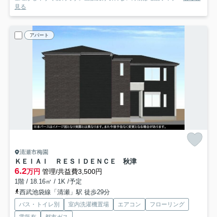
見る
アパート
清瀬市梅園
ＫＥＩＡＩ ＲＥＳＩＤＥＮＣＥ 秋津
6.2
万円
管理/共益費3,500円
1階 / 18.16㎡ / 1K /予定
西武池袋線「清瀬」駅 徒歩29分
バス・トイレ別
室内洗濯機置場
エアコン
フローリング
電気有
都市ガス