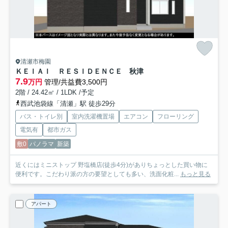
清瀬市梅園
ＫＥＩＡＩ ＲＥＳＩＤＥＮＣＥ 秋津
7.9
万円
管理/共益費3,500円
2階 / 24.42㎡ / 1LDK /予定
西武池袋線「清瀬」駅 徒歩29分
バス・トイレ別
室内洗濯機置場
エアコン
フローリング
電気有
都市ガス
敷0
パノラマ
新築
近くにはミニストップ 野塩橋店(徒歩4分)がありちょっとした買い物に
便利です。こだわり派の方の要望としても多い、洗面化粧...
もっと見る
アパート