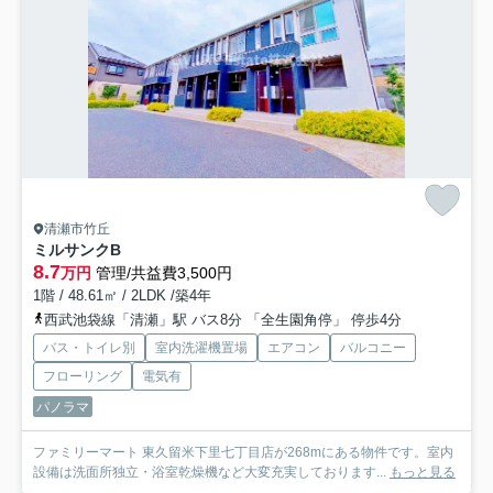
清瀬市竹丘
ミルサンクB
8.7
万円
管理/共益費3,500円
1階 / 48.61㎡ / 2LDK /築4年
西武池袋線「清瀬」駅 バス8分 「全生園角停」 停歩4分
バス・トイレ別
室内洗濯機置場
エアコン
バルコニー
フローリング
電気有
パノラマ
ファミリーマート 東久留米下里七丁目店が268mにある物件です。室内
設備は洗面所独立・浴室乾燥機など大変充実しております...
もっと見る