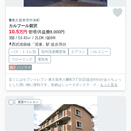
東久留米市中央町
カルフール前沢
10.5
万円
管理/共益費8,000円
3階 / 53.43㎡ / 2LDK /築8年
西武池袋線「清瀬」駅 徒歩35分
バス・トイレ別
室内洗濯機置場
エアコン
バルコニー
フローリング
電気有
敷0
パノラマ
近くにはセブンイレブン 東久留米八幡町3丁目店(徒歩6分)がありちょっ
とした買い物に便利です。収納はシューズボックス・ク...
もっと見る
賃貸マンション