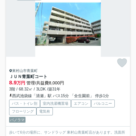
東村山市青葉町
ＪＵＮ青葉町コート
8.9
万円
管理/共益費8,000円
3階 / 68.32㎡ / 3LDK /築31年
西武池袋線「清瀬」駅 バス15分 「全生園前」 停歩1分
バス・トイレ別
室内洗濯機置場
エアコン
バルコニー
フローリング
電気有
パノラマ
歩いて6分の場所に、サンドラッグ 東村山青葉町店があります。洗面所