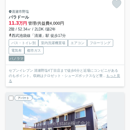
清瀬市野塩
パラドール
11.3
万円
管理/共益費4,000円
2階 / 52.34㎡ / 2LDK /築2年
西武池袋線「清瀬」駅 徒歩17分
バス・トイレ別
室内洗濯機置場
エアコン
フローリング
電気有
都市ガス
パノラマ
セブンイレブン 清瀬野塩4丁目店まで徒歩6分と近場にコンビニがある
のもポイント。収納はクロゼット・シューズボックスなど豊...
もっと見
る
アパート