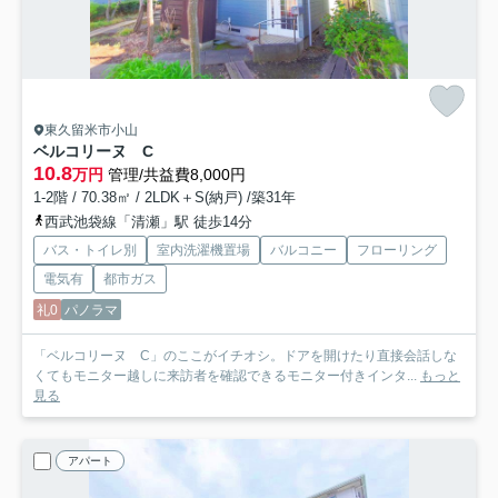
東久留米市小山
ベルコリーヌ C
10.8
万円
管理/共益費8,000円
1-2階 / 70.38㎡ / 2LDK＋S(納戸) /築31年
西武池袋線「清瀬」駅 徒歩14分
バス・トイレ別
室内洗濯機置場
バルコニー
フローリング
電気有
都市ガス
礼0
パノラマ
「ベルコリーヌ C」のここがイチオシ。ドアを開けたり直接会話しな
くてもモニター越しに来訪者を確認できるモニター付きインタ...
もっと
見る
アパート