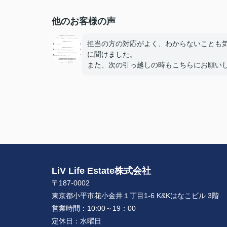
他のお客様の声
担当の方の対応がよく、わからないことも
に聞けました。
また、次の引っ越しの時もこちらにお願い
いと思います。
とても話しやすかったです。
色々とありがとうございました。
LiV Life Estate株式会社
〒187-0002
東京都小平市花小金井１丁目1-6 K&Kはなこビル 3階
営業時間：
10:00～19：00
定休日：
水曜日