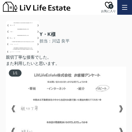
0
お気に入り
Y・K様
担当：川辺 良平
親切丁寧な接客でした。
また利用したいと思います。
1
/
1