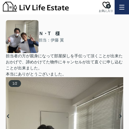
0
お気に入り
Ｎ・T 様
担当：伊藤 翼
担当者の方が親身になって部屋探しを手伝って頂くことが出来た
おかげで、諦めかけてた物件にキャンセルが出て直ぐに申し込む
ことが出来ました。
本当にありがとうございました。
1
/
2