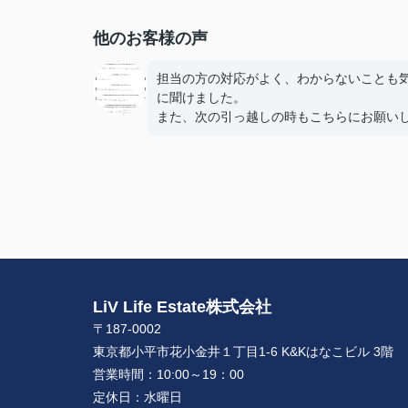
他のお客様の声
担当の方の対応がよく、わからないことも
に聞けました。
また、次の引っ越しの時もこちらにお願い
いと思います。
とても話しやすかったです。
色々とありがとうございました。
LiV Life Estate株式会社
〒187-0002
東京都小平市花小金井１丁目1-6 K&Kはなこビル 3階
営業時間：
10:00～19：00
定休日：
水曜日