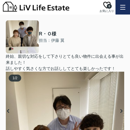
0
お気に入り
R・Ｏ様
担当：伊藤 翼
終始、親切な対応をして下さりとても良い物件に出会える事が出
来ました！
話しやすく気さくな方でお話ししてとても楽しかったです！
1
/
2