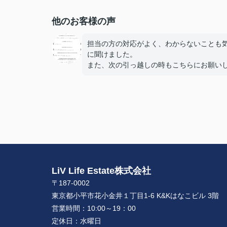
他のお客様の声
担当の方の対応がよく、わからないことも
に聞けました。
また、次の引っ越しの時もこちらにお願い
いと思います。
とても話しやすかったです。
色々とありがとうございました。
LiV Life Estate株式会社
〒187-0002
東京都小平市花小金井１丁目1-6 K&Kはなこビル 3階
営業時間：
10:00～19：00
定休日：
水曜日