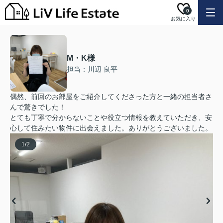
0
お気に入り
M・K様
担当：川辺 良平
偶然、前回のお部屋をご紹介してくださった方と一緒の担当者さ
んで驚きでした！
とても丁寧で分からないことや役立つ情報を教えていただき、安
心して住みたい物件に出会えました。ありがとうございました。
1
/
2