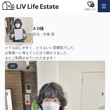
0
お気に入り
A.O様
担当：伊藤 翼
とても話しやすく、とてもいい雰囲気でした。
お客様一に考えてくださり助かりました。
またご利用させていただきます！
1
/
2