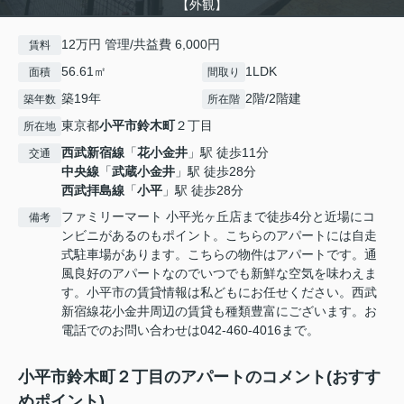
【外観】
12万円 管理/共益費 6,000円
賃料
56.61㎡
1LDK
面積
間取り
築19年
2階/2階建
築年数
所在階
東京都
小平市
鈴木町
２丁目
所在地
西武新宿線
「
花小金井
」駅 徒歩11分
交通
中央線
「
武蔵小金井
」駅 徒歩28分
西武拝島線
「
小平
」駅 徒歩28分
ファミリーマート 小平光ヶ丘店まで徒歩4分と近場にコ
備考
ンビニがあるのもポイント。こちらのアパートには自走
式駐車場があります。こちらの物件はアパートです。通
風良好のアパートなのでいつでも新鮮な空気を味わえま
す。小平市の賃貸情報は私どもにお任せください。西武
新宿線花小金井周辺の賃貸も種類豊富にございます。お
電話でのお問い合わせは042-460-4016まで。
小平市鈴木町２丁目のアパートのコメント(おすす
めポイント)