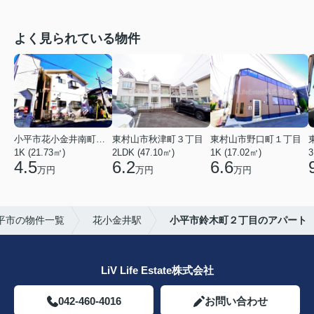
よく見られている物件
小平市花小金井南町１丁目
東村山市秋津町３丁目
東村山市野口町１丁目
1K (21.73㎡)
2LDK (47.10㎡)
1K (17.02㎡)
3
4.5
6.2
6.6
万円
万円
万円
平市の物件一覧
花小金井駅
小平市鈴木町２丁目のアパート
LiV Life Estate株式会社
042-460-4016
お問い合わせ