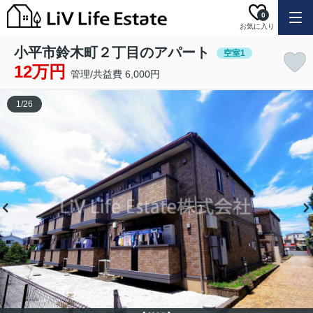
0
お気に入り
小平市鈴木町２丁目のアパート
空室1
12万円
管理/共益費 6,000円
1
/
26