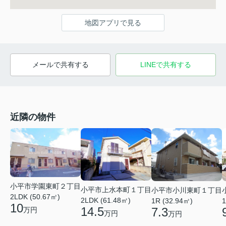
地図アプリで見る
メールで共有する
LINEで共有する
近隣の物件
小平市学園東町２丁目
小平市上水本町１丁目
小平市小川東町１丁目
2LDK (50.67㎡)
2LDK (61.48㎡)
1R (32.94㎡)
1
10
14.5
7.3
万円
万円
万円