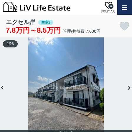
0
お気に入り
エクセル岸
空室2
7.8万円～8.5万円
管理/共益費 7,000円
1
/
26