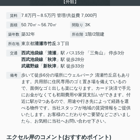
【外観】
7.8万円～8.5万円 管理/共益費 7,000円
賃料
50.70㎡～56.70㎡
3K
面積
間取り
築32年
1階/2階建
築年数
所在階
東京都
清瀬市
竹丘
３丁目
所在地
西武池袋線
「
清瀬
」駅 バス15分 「三角山」 停歩3分
交通
西武池袋線
「
秋津
」駅 徒歩28分
武蔵野線
「
新秋津
」駅 徒歩33分
歩いて徒歩6分の場所にウェルパーク 清瀬竹丘店もあり
備考
ます。共用部に住民専用のゴミ置き場を備えているの
で、面倒なゴミ出しも楽になります。カード決済で手元
にお金がなくても初期費用や家賃支払いができます。付
近に駅が2つあるので、用途や行き先によって経路を選
べる物件です。当社スタッフが地域の賃貸情報をご提供
いたします。お客様のこだわりやご要望などございまし
たら、お気軽に当社へお問い合わせ下さい。
エクセル岸のコメント(おすすめポイント)