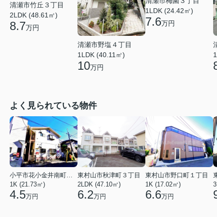
清瀬市梅園３丁目
清瀬市竹丘３丁目
1LDK (24.42㎡)
2LDK (48.61㎡)
7.6
万円
8.7
万円
清瀬市野塩４丁目
1LDK (40.11㎡)
1
10
万円
よく見られている物件
小平市花小金井南町１丁目
東村山市秋津町３丁目
東村山市野口町１丁目
1K (21.73㎡)
2LDK (47.10㎡)
1K (17.02㎡)
3
4.5
6.2
6.6
万円
万円
万円