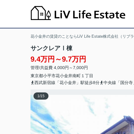
花小金井の賃貸のことならLiV Life Estate株式会社（リ
サンクレアⅠ棟
9.4万円～9.7万円
管理/共益費 4,000円～7,000円
東京都
小平市
花小金井南町
１丁目
西武新宿線「花小金井」駅徒歩8分
中央線「国分寺
1
/
15