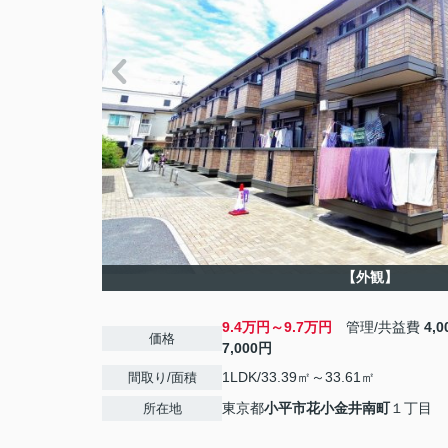
【外観】
9.4万円～9.7万円
管理/共益費
4,
価格
7,000円
1LDK/33.39㎡～33.61㎡
間取り/面積
東京都
小平市
花小金井南町
１丁目
所在地