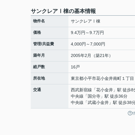
サンクレアⅠ棟の基本情報
物件名
サンクレアⅠ棟
価格
9.4万円～9.7万円
管理/共益費
4,000円～7,000円
築年月
2005年2月（築21年）
総戸数
16戸
所在地
東京都
小平市
花小金井南町
１丁目
交通
西武新宿線
「
花小金井
」駅 徒歩8
中央線
「
国分寺
」駅 徒歩36分
中央線
「
武蔵小金井
」駅 徒歩38