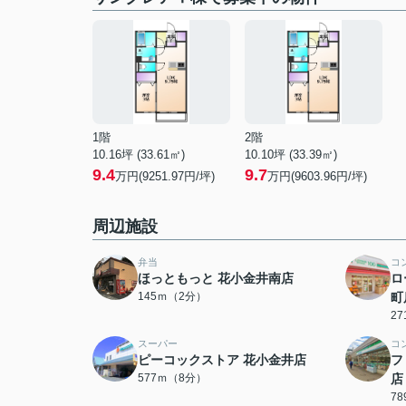
1階
2階
10.16坪 (33.61㎡)
10.10坪 (33.39㎡)
9.4
9.7
万円(9251.97円/坪)
万円(9603.96円/坪)
周辺施設
弁当
コ
ほっともっと 花小金井南店
ロ
145ｍ（2分）
町
2
スーパー
コ
ピーコックストア 花小金井店
フ
577ｍ（8分）
店
7