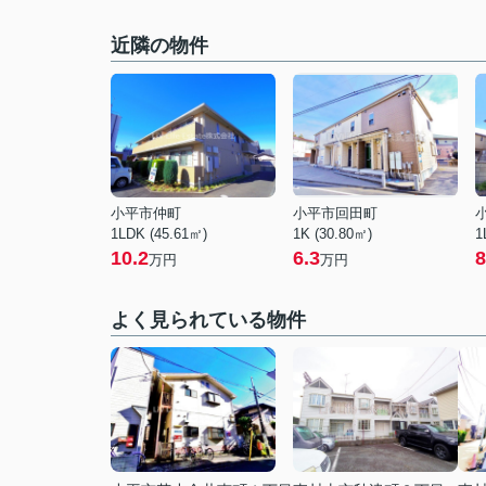
近隣の物件
小平市仲町
小平市回田町
1LDK (45.61㎡)
1K (30.80㎡)
1
10.2
6.3
8
万円
万円
よく見られている物件