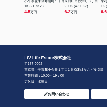
小平市花小金井南町１丁目
東村山市秋津町３丁目
東
1K (21.73㎡)
2LDK (47.10㎡)
1K 
4.5
6.2
6.6
万円
万円
LiV Life Estate株式会社
〒187-0002
東京都小平市花小金井１丁目1-6 K&Kはなこビル 3階
営業時間：
10:00～19：00
定休日：
水曜日
お問い合わせ