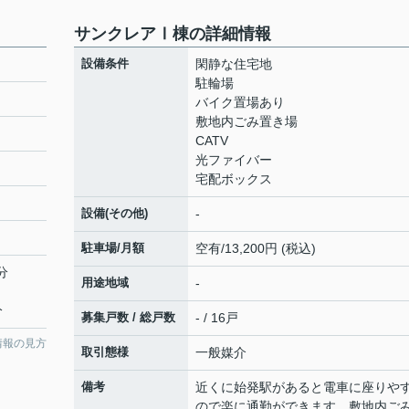
サンクレアⅠ棟の詳細情報
設備条件
閑静な住宅地
駐輪場
バイク置場あり
敷地内ごみ置き場
CATV
光ファイバー
宅配ボックス
設備(その他)
-
駐車場/月額
空有/13,200円 (税込)
分
用途地域
-
分
募集戸数 / 総戸数
- / 16戸
情報の見方
取引態様
一般媒介
備考
近くに始発駅があると電車に座りや
ので楽に通勤ができます。敷地内ご