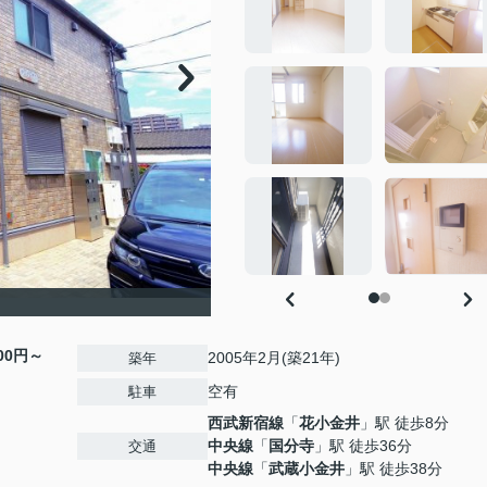
000円～
2005年2月(築21年)
築年
空有
駐車
西武新宿線
「
花小金井
」駅 徒歩8分
中央線
「
国分寺
」駅 徒歩36分
交通
中央線
「
武蔵小金井
」駅 徒歩38分