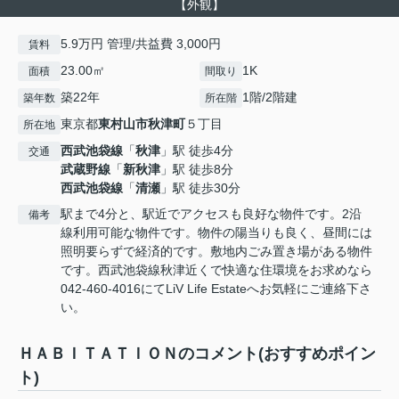
【外観】
5.9万円 管理/共益費 3,000円
賃料
23.00㎡
1K
面積
間取り
築22年
1階/2階建
築年数
所在階
東京都
東村山市
秋津町
５丁目
所在地
西武池袋線
「
秋津
」駅 徒歩4分
交通
武蔵野線
「
新秋津
」駅 徒歩8分
西武池袋線
「
清瀬
」駅 徒歩30分
駅まで4分と、駅近でアクセスも良好な物件です。2沿
備考
線利用可能な物件です。物件の陽当りも良く、昼間には
照明要らずで経済的です。敷地内ごみ置き場がある物件
です。西武池袋線秋津近くで快適な住環境をお求めなら
042-460-4016にてLiV Life Estateへお気軽にご連絡下さ
い。
ＨＡＢＩＴＡＴＩＯＮのコメント(おすすめポイン
ト)