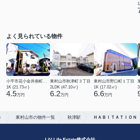
1
よく見られている物件
小平市花小金井南町１丁目
東村山市秋津町３丁目
東村山市野口町１丁目
1K (21.73㎡)
2LDK (47.10㎡)
1K (17.02㎡)
3
4.5
6.2
6.6
万円
万円
万円
）
東村山市の物件一覧
秋津駅
ＨＡＢＩＴＡＴＩＯＮ
LiV Life Estate株式会社