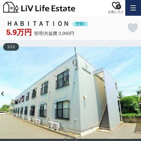
0
お気に入り
ＨＡＢＩＴＡＴＩＯＮ
空室1
5.9万円
管理/共益費 3,000円
1
/
13