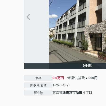
【外観】
6.9万円
管理/共益費
7,000円
価格
1R/26.45㎡
間取り/面積
東京都
西東京市
新町
４丁目
所在地