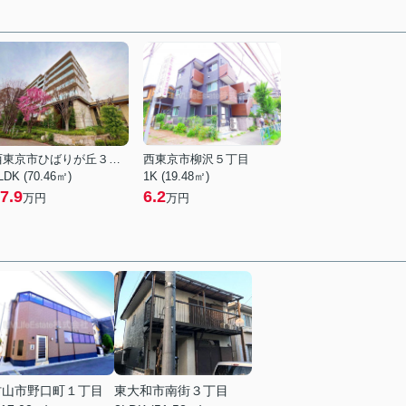
西東京市ひばりが丘３丁目
西東京市柳沢５丁目
LDK (70.46㎡)
1K (19.48㎡)
7.9
6.2
万円
万円
村山市野口町１丁目
東大和市南街３丁目