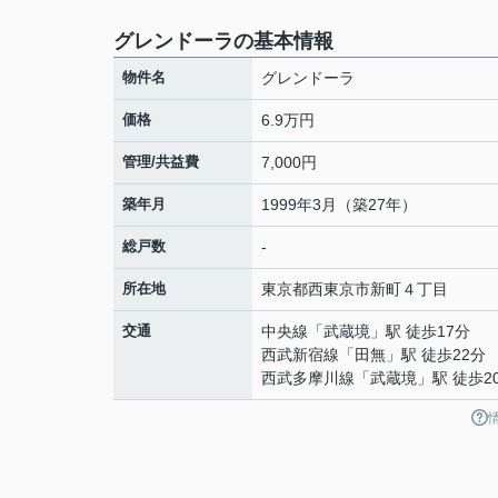
グレンドーラの基本情報
物件名
グレンドーラ
価格
6.9万円
管理/共益費
7,000円
築年月
1999年3月（築27年）
総戸数
-
所在地
東京都
西東京市
新町
４丁目
交通
中央線
「
武蔵境
」駅 徒歩17分
西武新宿線
「
田無
」駅 徒歩22分
西武多摩川線
「
武蔵境
」駅 徒歩2