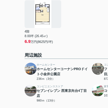
4階
8.00坪 (26.45㎡)
6.9
万円(8625円/坪)
周辺施設
ホームセンター
コ
ホームセンターコーナンPROドイ
フ
ト小金井公園店
目
236ｍ（3分）
8
コンビニエンスストア
家
セブンイレブン 西東京向台4丁目
コ
店
1
980ｍ（13分）