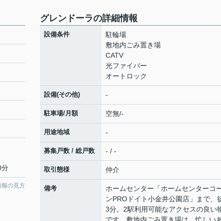
グレンドーラの詳細情報
設備条件
駐輪場
敷地内ごみ置き場
CATV
光ファイバー
オートロック
設備(その他)
-
駐車場/月額
空無/-
用途地域
-
募集戸数 / 総戸数
- / -
0分
取引態様
仲介
情報の見方
備考
ホームセンター「ホームセンターコ
ンPROドイト小金井公園店」まで、
3分。2駅利用可能なアクセスの良い
です。敷地内ごみ置き場は、忙しい