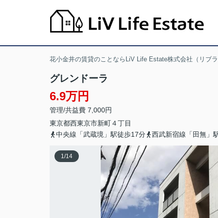
花小金井の賃貸のことならLiV Life Estate株式会社（リ
グレンドーラ
6.9万円
管理/共益費 7,000円
東京都
西東京市
新町
４丁目
中央線「武蔵境」駅徒歩17分
西武新宿線「田無」駅
1
/
14