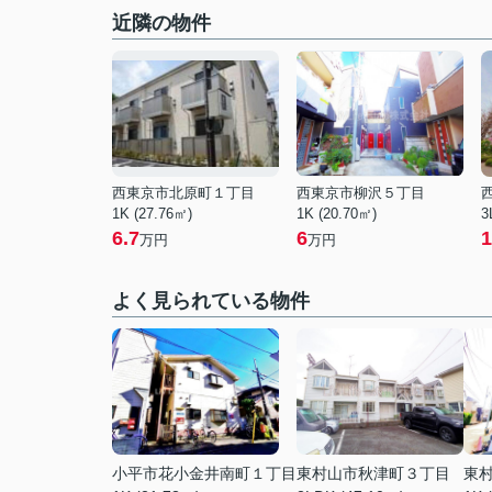
近隣の物件
西東京市北原町１丁目
西東京市柳沢５丁目
1K (27.76㎡)
1K (20.70㎡)
3
6.7
6
1
万円
万円
よく見られている物件
小平市花小金井南町１丁目
東村山市秋津町３丁目
東