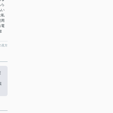
ちら
払い
は私
境周
お電
ま
の見方
置
。
覧