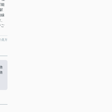
可能
駅
袋線
方、
までご
の見方
物
物