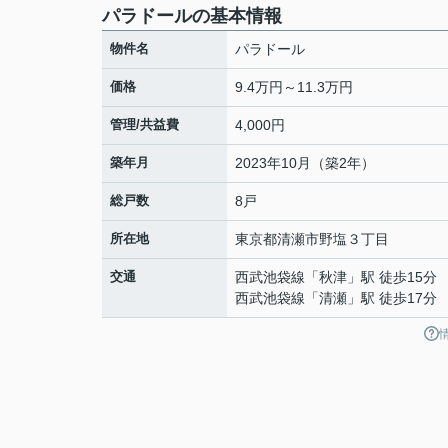
パラドールの基本情報
物件名
パラドール
価格
9.4万円～11.3万円
管理/共益費
4,000円
築年月
2023年10月（築2年）
総戸数
8戸
所在地
東京都
清瀬市
野塩
３丁目
交通
西武池袋線
「
秋津
」駅 徒歩15分
西武池袋線
「
清瀬
」駅 徒歩17分