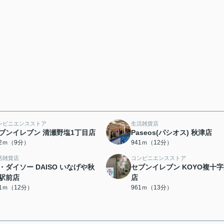
ンビニエンスストア
生活雑貨店
ブンイレブン 清瀬野塩1丁目店
Paseos(パシオス) 秋津店
02ｍ（9分）
941ｍ（12分）
活雑貨店
コンビニエンスストア
・ダイソー DAISO いなげや秋
セブンイレブン KOYO複十
駅前店
店
41ｍ（12分）
961ｍ（13分）