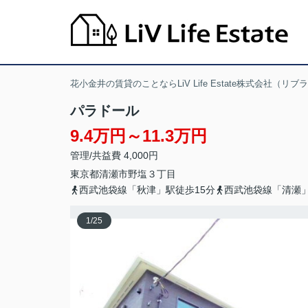
花小金井の賃貸のことならLiV Life Estate株式会社（リ
パラドール
9.4万円～11.3万円
管理/共益費 4,000円
東京都
清瀬市
野塩
３丁目
西武池袋線「秋津」駅徒歩15分
西武池袋線「清瀬」
1
/
25