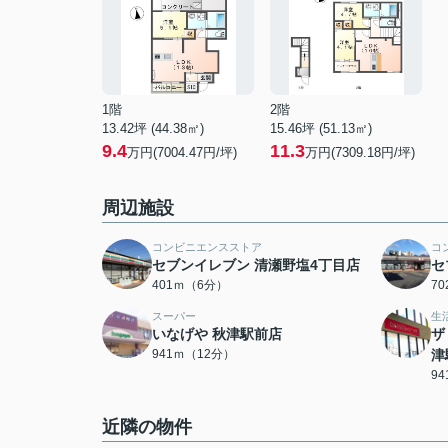
1階
2階
13.42坪 (44.38㎡)
15.46坪 (51.13㎡)
9.4
11.3
万円(7004.47円/坪)
万円(7309.18円/坪)
周辺施設
コンビニエンスストア
コ
セブンイレブン 清瀬野塩4丁目店
セ
401ｍ（6分）
7
スーパー
生
いなげや 秋津駅前店
ザ
941ｍ（12分）
津
9
近隣の物件