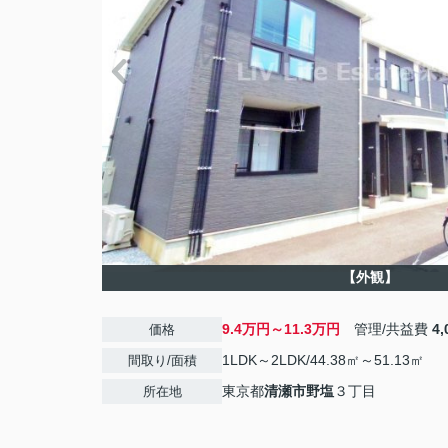
【外観】
9.4万円～11.3万円
管理/共益費
4
価格
1LDK～2LDK/44.38㎡～51.13㎡
間取り/面積
東京都
清瀬市
野塩
３丁目
所在地