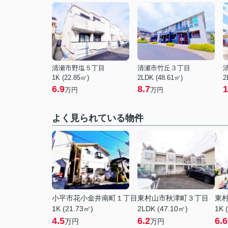
清瀬市野塩５丁目
清瀬市竹丘３丁目
1K (22.85㎡)
2LDK (48.61㎡)
2
6.9
8.7
1
万円
万円
よく見られている物件
小平市花小金井南町１丁目
東村山市秋津町３丁目
東
1K (21.73㎡)
2LDK (47.10㎡)
1K 
4.5
6.2
6.6
万円
万円