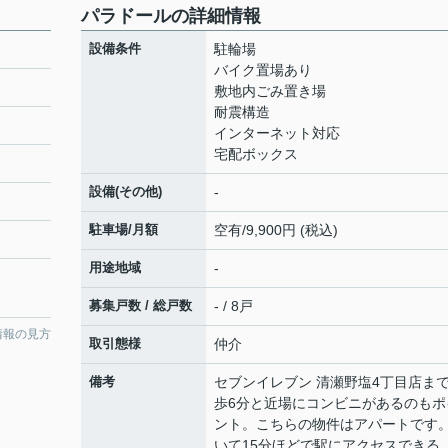
パラドールの詳細情報
設備条件
駐輪場
バイク置場あり
敷地内ごみ置き場
耐震構造
インターネット対応
宅配ボックス
設備(その他)
-
駐車場/月額
空有/9,900円 (税込)
用途地域
-
募集戸数 / 総戸数
- / 8戸
情報の見方
取引態様
仲介
備考
セブンイレブン 清瀬野塩4丁目店ま
歩6分と近場にコンビニがあるのもポ
ント。こちらの物件はアパートです
いて15分ほどで駅にアクセスできる