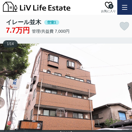
0
お気に入り
イレール並木
空室1
7.7万円
管理/共益費 7,000円
1
/
14