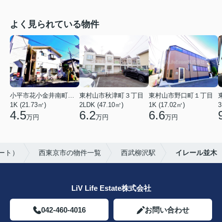
よく見られている物件
小平市花小金井南町１丁目
東村山市秋津町３丁目
東村山市野口町１丁目
1K (21.73㎡)
2LDK (47.10㎡)
1K (17.02㎡)
3
4.5
6.2
6.6
万円
万円
万円
テート）
西東京市の物件一覧
西武柳沢駅
イレール並木
LiV Life Estate株式会社
042-460-4016
お問い合わせ