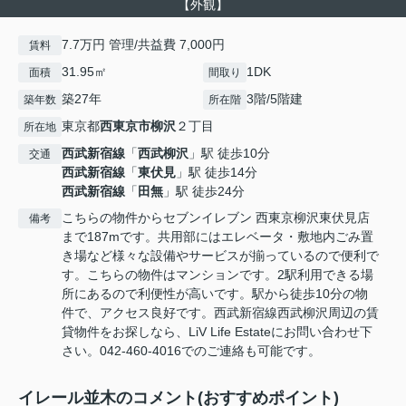
【外観】
7.7万円 管理/共益費 7,000円
賃料
31.95㎡
1DK
面積
間取り
築27年
3階/5階建
築年数
所在階
東京都
西東京市
柳沢
２丁目
所在地
西武新宿線
「
西武柳沢
」駅 徒歩10分
交通
西武新宿線
「
東伏見
」駅 徒歩14分
西武新宿線
「
田無
」駅 徒歩24分
こちらの物件からセブンイレブン 西東京柳沢東伏見店
備考
まで187mです。共用部にはエレベータ・敷地内ごみ置
き場など様々な設備やサービスが揃っているので便利で
す。こちらの物件はマンションです。2駅利用できる場
所にあるので利便性が高いです。駅から徒歩10分の物
件で、アクセス良好です。西武新宿線西武柳沢周辺の賃
貸物件をお探しなら、LiV Life Estateにお問い合わせ下
さい。042-460-4016でのご連絡も可能です。
イレール並木のコメント(おすすめポイント)