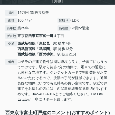
【外観】
19万円 管理/共益費 -
賃料
100.44㎡
4LDK
面積
間取り
築25年
1-2階/2階建
築年数
所在階
東京都
西東京市
富士町
４丁目
所在地
西武新宿線
「
東伏見
」駅 徒歩7分
交通
西武新宿線
「
武蔵関
」駅 徒歩13分
西武新宿線
「
西武柳沢
」駅 徒歩21分
コチラの戸建て物件は周辺環境も良く、子育てにもうっ
備考
てつけです。駅から徒歩7分の物件で、電車での通勤に
も便利な立地です。クレジットカードで初期費用がお支
払いいただけるので、決済の手間が軽減できます。通風
良好な物件はいつでも気持ちの良い空間です。駅近で戸
建てをお探しの方には、西武新宿線東伏見周辺がおすす
めです。042-460-4016までご連絡ください。LiV Life
Estateが丁寧にサポート致します。
西東京市富士町戸建のコメント(おすすめポイント)