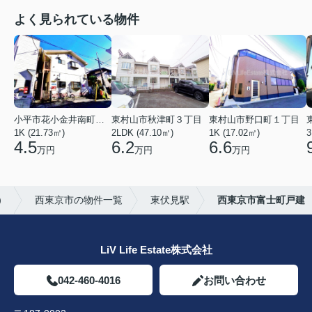
よく見られている物件
小平市花小金井南町１丁目
東村山市秋津町３丁目
東村山市野口町１丁目
1K (21.73㎡)
2LDK (47.10㎡)
1K (17.02㎡)
3
4.5
6.2
6.6
万円
万円
万円
）
西東京市の物件一覧
東伏見駅
西東京市富士町戸建
LiV Life Estate株式会社
042-460-4016
お問い合わせ