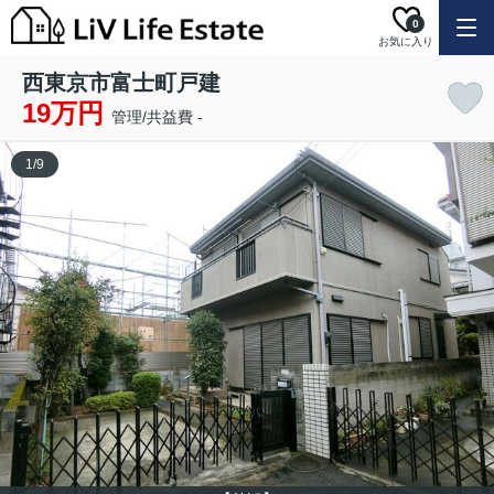
0
お気に入り
西東京市富士町戸建
19万円
管理/共益費 -
1
/
9