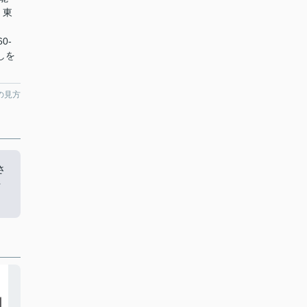
。東
0-
しを
の見方
さ
を