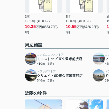
1階
1階
2
12.10坪 (40.00㎡)
12.09坪 (40.00㎡)
1
10.35
10.55
1
万円(8553.72円/
万円(8726.22円/
坪)
坪)
坪
周辺施設
コンビニエンスストア
コ
ミニストップ 東久留米前沢店
フ
410ｍ（6分）
4
ドラッグストア
ド
クリエイトSD東久留米前沢店
ド
546ｍ（7分）
6
近隣の物件