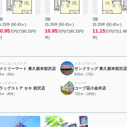
階
2階
2階
5.25坪 (50.43㎡)
15.25坪 (50.43㎡)
15.25坪 (50.43㎡)
0.95
10.95
11.15
万円(7180.33円/
万円(7180.33円/
万円(7311.4
)
坪)
坪)
ンビニエンスストア
ドラッグストア
ァミリーマート 東久留米前沢店
サンドラッグ 東久留米前沢店
58ｍ（6分）
515ｍ（7分）
ラッグストア
スーパー
ラッグストア セキ 前沢店
コープ花小金井店
26ｍ（8分）
722ｍ（10分）