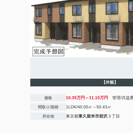
【外観】
10.35万円～11.15万円
管理/共益
価格
1LDK/40.00㎡～50.43㎡
間取り/面積
東京都
東久留米市
前沢
３丁目
所在地