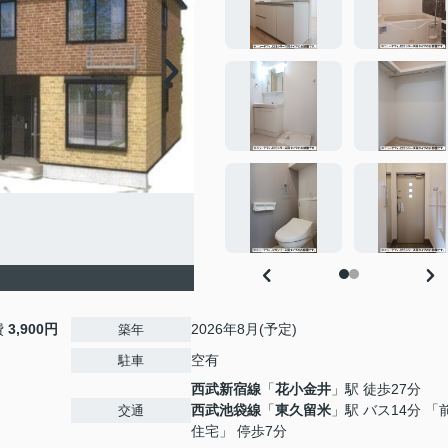
費
3,900円
2026年8月(予定)
築年
空有
駐車
西武新宿線
「
花小金井
」駅 徒歩27分
西武池袋線
「
東久留米
」駅 バス14分 「
交通
住宅」 停歩7分