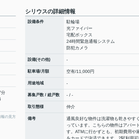
シリウスの詳細情報
設備条件
駐輪場
光ファイバー
宅配ボックス
24時間緊急通報システム
防犯カメラ
設備(その他)
-
駐車場/月額
空有/11,000円
用途地域
-
7分
募集戸数 / 総戸数
- / -
4
取引態様
仲介
情報の見方
備考
通風良好な物件は洗濯物も乾きやす
っています。こちらの物件はアパー
す。ATMに行かずとも、初期費用や
をカードで決済できます。2駅利用可