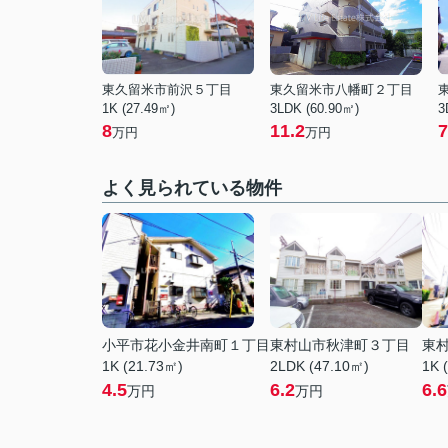
東久留米市前沢５丁目
東久留米市八幡町２丁目
1K (27.49㎡)
3LDK (60.90㎡)
3
8
11.2
7
万円
万円
よく見られている物件
小平市花小金井南町１丁目
東村山市秋津町３丁目
東
1K (21.73㎡)
2LDK (47.10㎡)
1K 
4.5
6.2
6.6
万円
万円