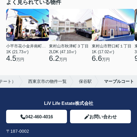
よく見られている物件
小平市花小金井南町１丁目
東村山市秋津町３丁目
東村山市野口町１丁目
1K (21.73㎡)
2LDK (47.10㎡)
1K (17.02㎡)
3
4.5
6.2
6.6
万円
万円
万円
ステート）
西東京市の物件一覧
保谷駅
マーブルコート
LiV Life Estate株式会社
042-460-4016
お問い合わせ
〒187-0002