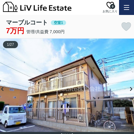
0
お気に入り
マーブルコート
空室1
7万円
管理/共益費 7,000円
1
/
27