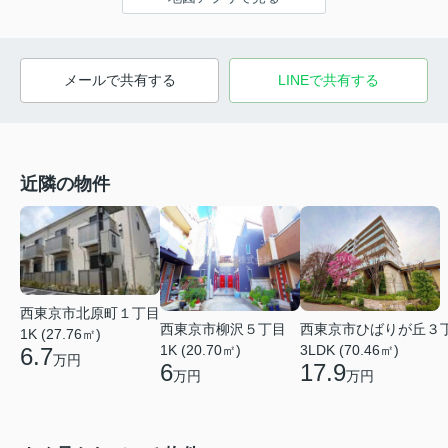
メールで共有する
LINEで共有する
近隣の物件
西東京市北原町１丁目
西東京市柳沢５丁目
西東京市ひばりが丘３
1K (27.76㎡)
1K (20.70㎡)
3LDK (70.46㎡)
6.7
万円
6
17.9
万円
万円