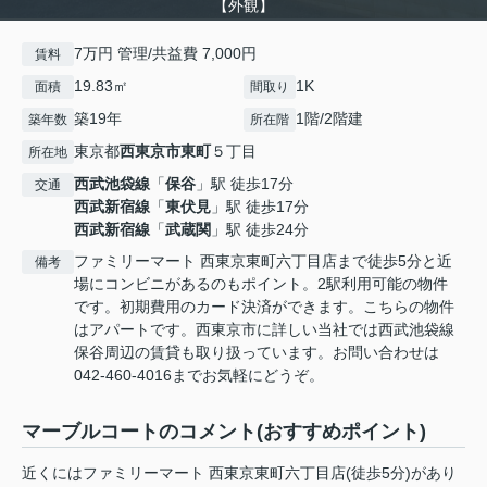
【外観】
7万円 管理/共益費 7,000円
賃料
19.83㎡
1K
面積
間取り
築19年
1階/2階建
築年数
所在階
東京都
西東京市
東町
５丁目
所在地
西武池袋線
「
保谷
」駅 徒歩17分
交通
西武新宿線
「
東伏見
」駅 徒歩17分
西武新宿線
「
武蔵関
」駅 徒歩24分
ファミリーマート 西東京東町六丁目店まで徒歩5分と近
備考
場にコンビニがあるのもポイント。2駅利用可能の物件
です。初期費用のカード決済ができます。こちらの物件
はアパートです。西東京市に詳しい当社では西武池袋線
保谷周辺の賃貸も取り扱っています。お問い合わせは
042-460-4016までお気軽にどうぞ。
マーブルコートのコメント(おすすめポイント)
近くにはファミリーマート 西東京東町六丁目店(徒歩5分)があり