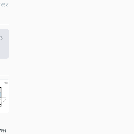
の見方
ち
/坪)