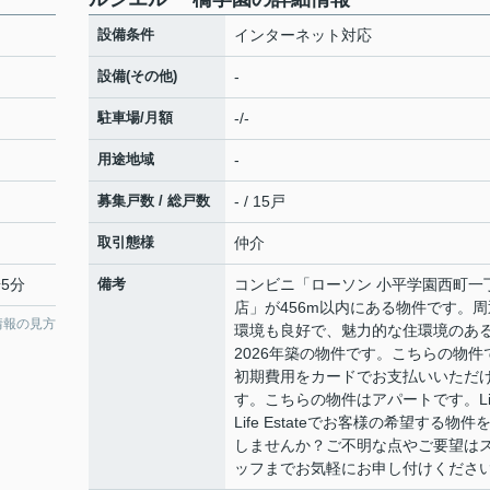
設備条件
インターネット対応
設備(その他)
-
駐車場/月額
-/-
用途地域
-
募集戸数 / 総戸数
- / 15戸
取引態様
仲介
5分
備考
コンビニ「ローソン 小平学園西町一
店」が456m以内にある物件です。周
情報の見方
環境も良好で、魅力的な住環境のあ
2026年築の物件です。こちらの物件
初期費用をカードでお支払いいただ
す。こちらの物件はアパートです。Li
Life Estateでお客様の希望する物件
しませんか？ご不明な点やご要望は
ッフまでお気軽にお申し付けくださ