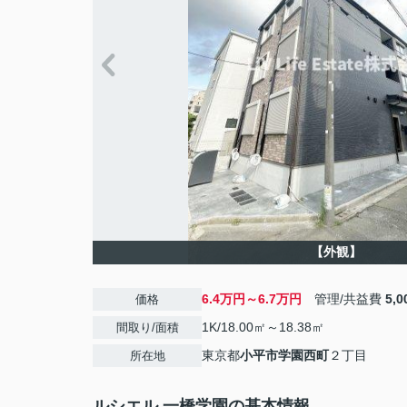
【外観】
6.4万円～6.7万円
管理/共益費
5,
価格
1K/18.00㎡～18.38㎡
間取り/面積
東京都
小平市
学園西町
２丁目
所在地
ルシエル 一橋学園の基本情報