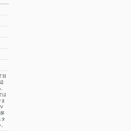
丁目
辺
る、
では
けま
V
を探
スタ
い。