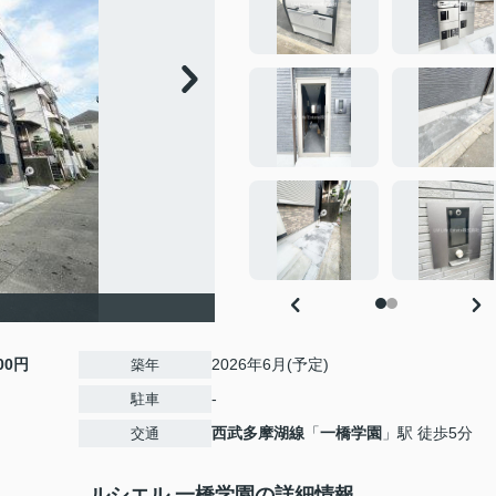
000円
2026年6月(予定)
築年
-
駐車
西武多摩湖線
「
一橋学園
」駅 徒歩5分
交通
ルシエル 一橋学園の詳細情報