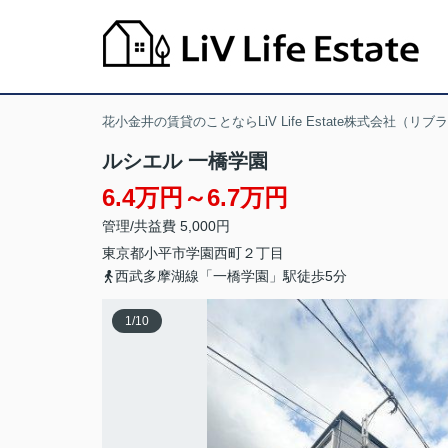
花小金井の賃貸のことならLiV Life Estate株式会社（リ
ルシエル 一橋学園
6.4万円～6.7万円
管理/共益費 5,000円
東京都
小平市
学園西町
２丁目
西武多摩湖線「一橋学園」駅徒歩5分
1
/
10