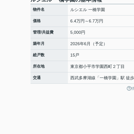
物件名
ルシエル 一橋学園
価格
6.4万円～6.7万円
管理/共益費
5,000円
築年月
2026年6月（予定）
総戸数
15戸
所在地
東京都
小平市
学園西町
２丁目
交通
西武多摩湖線
「
一橋学園
」駅 徒歩