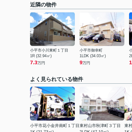
近隣の物件
小平市小川東町１丁目
小平市御幸町
1R (32.94㎡)
1LDK (34.03㎡)
2
7.3
9
1
万円
万円
よく見られている物件
小平市花小金井南町１丁目
東村山市秋津町３丁目
東
1K (21.73㎡)
2LDK (47.10㎡)
1K 