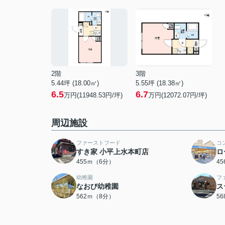
2階
3階
5.44坪 (18.00㎡)
5.55坪 (18.38㎡)
6.5
6.7
万円(11948.53円/坪)
万円(12072.07円/坪)
周辺施設
ファーストフード
コ
すき家 小平上水本町店
ロ
455ｍ（6分）
4
幼稚園
フ
なおび幼稚園
ス
562ｍ（8分）
5