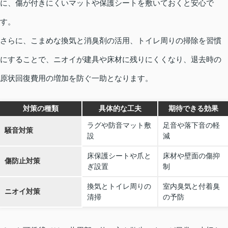
に、傷が付きにくいマットや保護シートを敷いておくと安心で
す。
さらに、こまめな換気と消臭剤の活用、トイレ周りの掃除を習慣
にすることで、ニオイが建具や床材に残りにくくなり、退去時の
原状回復費用の増加を防ぐ一助となります。
対策の種類
具体的な工夫
期待できる効果
ラグや防音マット敷
足音や落下音の軽
騒音対策
設
減
床保護シートや爪と
床材や壁面の傷抑
傷防止対策
ぎ設置
制
換気とトイレ周りの
室内臭気と付着臭
ニオイ対策
清掃
の予防