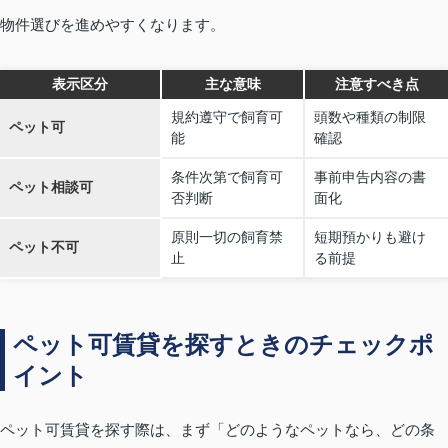
物件選びを進めやすくなります。
表示区分
主な意味
注意すべき点
規約遵守で飼育可
頭数や種類の制限
ペット可
能
確認
条件次第で飼育可
事前申告内容の書
ペット相談可
否判断
面化
原則一切の飼育禁
短期預かりも避け
ペット不可
止
る前提
ペット可賃貸を探すときのチェックポ
イント
ペット可賃貸を探す際は、まず「どのようなペットなら、どの条