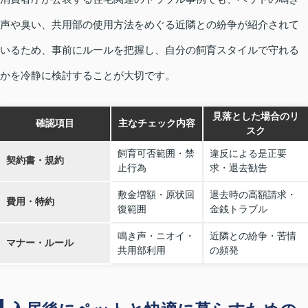
声や臭い、共用部の使用方法をめぐる近隣との紛争が紹介されて
いるため、事前にルールを把握し、自分の飼育スタイルで守れる
かを冷静に検討することが大切です。
見落とした場合のリ
確認項目
主なチェック内容
スク
飼育可否範囲・禁
違反による是正要
契約書・規約
止行為
求・退去勧告
敷金増額・原状回
退去時の高額請求・
費用・特約
復範囲
金銭トラブル
鳴き声・ニオイ・
近隣との紛争・苦情
マナー・ルール
共用部利用
の頻発