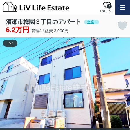
0
お気に入り
清瀬市梅園３丁目のアパート
空室1
6.2万円
管理/共益費 3,000円
1
/
24