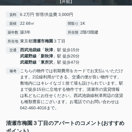
【外観】
6.2万円 管理/共益費 3,000円
賃料
22.68㎡
1K
面積
間取り
築3年
2階/3階建
築年数
所在階
東京都
清瀬市
梅園
３丁目
所在地
西武池袋線
「
秋津
」駅 徒歩15分
交通
武蔵野線
「
新秋津
」駅 徒歩20分
武蔵野線
「
東所沢
」駅 徒歩47分
こちらの物件では初期費用をカードでお支払いいただけ
備考
ます。2沿線利用ができる、交通の便が良い物件です。
敷地内にはキレイなゴミ捨て場も設けられています。駅
まで徒歩15分に立地する物件です。清瀬市の賃貸情報
は私どもにお任せください。西武池袋線秋津周辺の賃貸
も種類豊富にございます。お電話でのお問い合わせは
042-460-4016まで。
清瀬市梅園３丁目のアパートのコメント(おすすめ
ポイント)