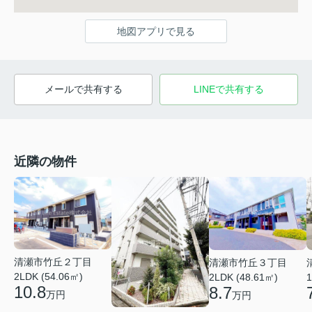
地図アプリで見る
メールで共有する
LINEで共有する
近隣の物件
清瀬市竹丘２丁目
清瀬市竹丘３丁目
2LDK (54.06㎡)
2LDK (48.61㎡)
1
10.8
8.7
万円
万円