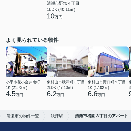
清瀬市野塩４丁目
1LDK (40.11㎡)
10
万円
よく見られている物件
小平市花小金井南町１丁目
東村山市秋津町３丁目
東村山市野口町１丁目
1K (21.73㎡)
2LDK (47.10㎡)
1K (17.02㎡)
3
4.5
6.2
6.6
万円
万円
万円
清瀬市の物件一覧
秋津駅
清瀬市梅園３丁目のアパート