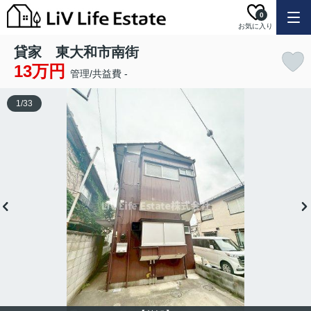
0
お気に入り
貸家 東大和市南街
13万円
管理/共益費 -
1
/
33