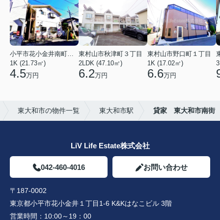
小平市花小金井南町１丁目
東村山市秋津町３丁目
東村山市野口町１丁目
1K (21.73㎡)
2LDK (47.10㎡)
1K (17.02㎡)
3
4.5
6.2
6.6
万円
万円
万円
東大和市の物件一覧
東大和市駅
貸家 東大和市南街
LiV Life Estate株式会社
042-460-4016
お問い合わせ
〒187-0002
東京都小平市花小金井１丁目1-6 K&Kはなこビル 3階
営業時間：
10:00～19：00