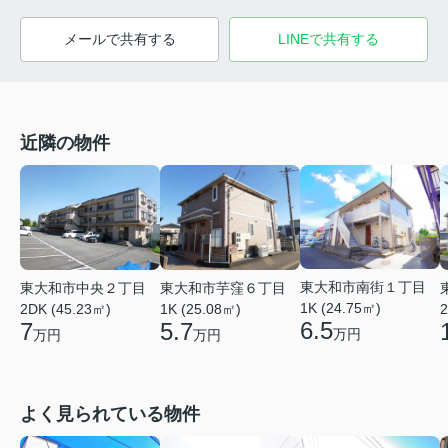
メールで共有する
LINEで共有する
近隣の物件
東大和市南街１丁目
東大和市中央２丁目
東大和市芋窪６丁目
1K (24.75㎡)
2DK (45.23㎡)
1K (25.08㎡)
2
6.5
7
5.7
万円
万円
万円
よく見られている物件