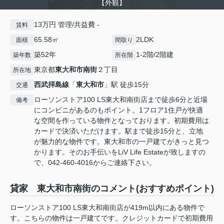
【外観】
13万円 管理/共益費 -
賃料
65.58㎡
2LDK
面積
間取り
築52年
1-2階/2階建
築年数
所在階
東京都
東大和市
南街
２丁目
所在地
西武拝島線
「
東大和市
」駅 徒歩15分
交通
ローソンストア100 LS東大和南街店まで徒歩6分と近場
備考
にコンビニがあるのもポイント。1フロア1住戸が快適
な空間を作っている物件となっております。初期費用は
カードで決済いただけます。駅まで徒歩15分と、立地
が魅力的な物件です。東大和市の一戸建てがきっと見つ
かります。そのお手伝いをLiV Life Estateが致しますの
で、042-460-4016からご連絡下さい。
貸家 東大和市南街のコメント(おすすめポイント)
ローソンストア100 LS東大和南街店が419m以内にある物件で
す。こちらの物件は一戸建てです。クレジットカードで初期費用