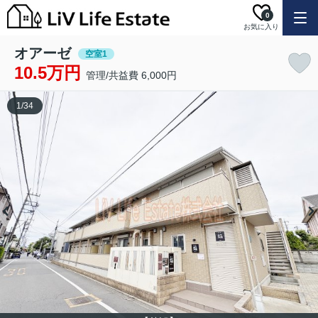
0
お気に入り
オアーゼ
空室1
10.5万円
管理/共益費 6,000円
1
/
34