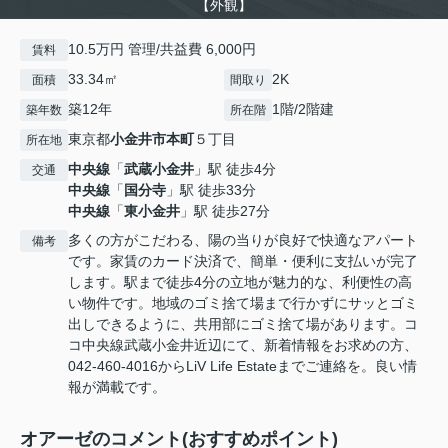
【外観】
10.5万円 管理/共益費 6,000円
賃料
33.34㎡
2K
面積
間取り
築12年
1階/2階建
築年数
所在階
東京都
小金井市
本町
５丁目
所在地
中央線
「
武蔵小金井
」駅 徒歩4分
交通
中央線
「
国分寺
」駅 徒歩33分
中央線
「
東小金井
」駅 徒歩27分
多くの方がこだわる、陽の当りが良好で快適なアパート
備考
です。家賃のカード決済で、簡単・便利に支払いが完了
します。駅まで徒歩4分の立地が魅力的な、利便性の高
い物件です。地域のゴミ捨て場まで行かずにサッとゴミ
出しできるように、共用部にゴミ捨て場があります。コ
コ中央線武蔵小金井近辺にて、新着情報をお求めの方、
042-460-4016からLiV Life Estateまでご連絡を。良い情
報が満載です。
オアーゼのコメント(おすすめポイント)