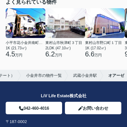
よく見られている物件
小平市花小金井南町１丁目
東村山市秋津町３丁目
東村山市野口町１丁目
1K (21.73㎡)
2LDK (47.10㎡)
1K (17.02㎡)
3
4.5
6.2
6.6
万円
万円
万円
ステート）
小金井市の物件一覧
武蔵小金井駅
オアーゼ
LiV Life Estate株式会社
042-460-4016
お問い合わせ
〒187-0002