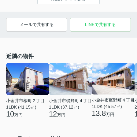
メールで共有する
LINEで共有する
近隣の物件
小金井市梶野町４丁目
小金井市桜町２丁目
小金井市梶野町４丁目
1LDK (45.57㎡)
1LDK (41.15㎡)
1LDK (37.12㎡)
2
13.8
10
12
万円
万円
万円