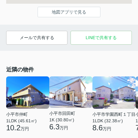
地図アプリで見る
メールで共有する
LINEで共有する
近隣の物件
小平市回田町
小平市学園西町１丁目
小平市仲町
1K (30.80㎡)
1LDK (32.38㎡)
1LDK (45.61㎡)
1
6.3
8.6
10.2
万円
万円
万円