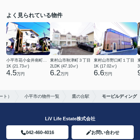
よく見られている物件
小平市花小金井南町１丁目
東村山市秋津町３丁目
東村山市野口町１丁目
1K (21.73㎡)
2LDK (47.10㎡)
1K (17.02㎡)
3
4.5
6.2
6.6
万円
万円
万円
テート）
小平市の物件一覧
鷹の台駅
モービルディング
LiV Life Estate株式会社
042-460-4016
お問い合わせ