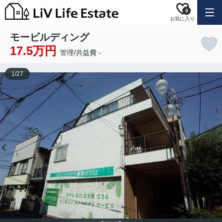
0
お気に入り
モービルディング
17.5万円
管理/共益費 -
1
/
27