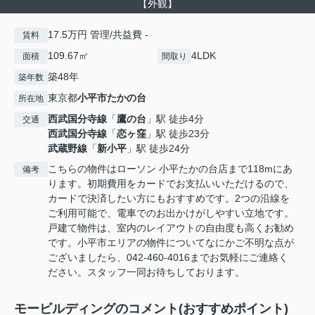
【外観】
17.5万円 管理/共益費 -
賃料
109.67㎡
4LDK
面積
間取り
築48年
築年数
東京都
小平市
たかの台
所在地
西武国分寺線
「
鷹の台
」駅 徒歩4分
交通
西武国分寺線
「
恋ヶ窪
」駅 徒歩23分
武蔵野線
「
新小平
」駅 徒歩24分
こちらの物件はローソン 小平たかの台店まで118mにあ
備考
ります。初期費用をカードでお支払いいただけるので、
カードで決済したい方にもおすすめです。2つの沿線を
ご利用可能で、電車でのお出かけがしやすい立地です。
戸建て物件は、室内のレイアウトの自由度も高くお勧め
です。小平市エリアの物件についてなにかご不明な点が
ございましたら、042-460-4016までお気軽にご連絡く
ださい。スタッフ一同お待ちしております。
モービルディングのコメント(おすすめポイント)