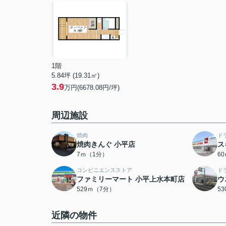
1階
5.84坪 (19.31㎡)
3.9
万円(6678.08円/坪)
周辺施設
焼肉
ド
焼肉きんぐ 小平店
ス
7ｍ（1分）
6
コンビニエンスストア
ド
ファミリーマート 小平上水本町店
ウ
529ｍ（7分）
5
近隣の物件