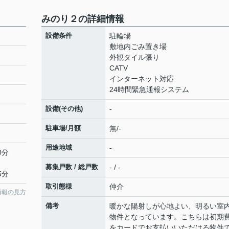
みのり２の詳細情報
設備条件
駐輪場
敷地内ごみ置き場
外観タイル張り
CATV
インターネット対応
24時間緊急通報システム
設備(その他)
-
駐車場/月額
無/-
用途地域
-
0分
募集戸数 / 総戸数
- / -
5分
取引態様
仲介
情報の見方
備考
暖かな陽射しが心地よい、明るい室
物件となっています。こちらは初期
をカードでお支払いいただける物件