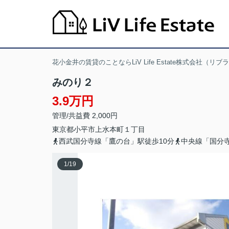
花小金井の賃貸のことならLiV Life Estate株式会社（リ
みのり２
3.9万円
管理/共益費 2,000円
東京都
小平市
上水本町
１丁目
西武国分寺線「鷹の台」駅徒歩10分
中央線「国分寺
1
/
19