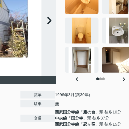
1996年3月(築30年)
築年
無
駐車
西武国分寺線
「
鷹の台
」駅 徒歩10分
中央線
「
国分寺
」駅 徒歩37分
交通
西武国分寺線
「
恋ヶ窪
」駅 徒歩15分