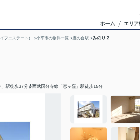
ホーム
エリア
みのり２
ブライフエステート）
小平市の物件一覧
鷹の台駅
」駅徒歩37分
西武国分寺線「恋ヶ窪」駅徒歩15分