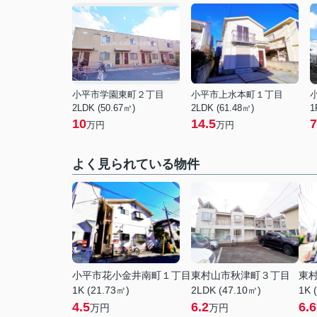
小平市学園東町２丁目
小平市上水本町１丁目
2LDK (50.67㎡)
2LDK (61.48㎡)
1
10
14.5
7
万円
万円
よく見られている物件
小平市花小金井南町１丁目
東村山市秋津町３丁目
東
1K (21.73㎡)
2LDK (47.10㎡)
1K 
4.5
6.2
6.6
万円
万円