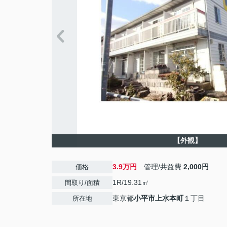
【外観】
3.9万円
管理/共益費
2,000円
価格
1R/19.31㎡
間取り/面積
東京都
小平市
上水本町
１丁目
所在地