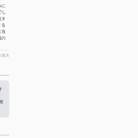
めに
でし
観タ
きる
は当
域の
。
の見方
す
近
周