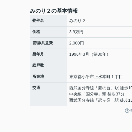
みのり２の基本情報
物件名
みのり２
価格
3.9万円
管理/共益費
2,000円
築年月
1996年3月（築30年）
総戸数
-
所在地
東京都
小平市
上水本町
１丁目
交通
西武国分寺線
「
鷹の台
」駅 徒歩1
中央線
「
国分寺
」駅 徒歩37分
西武国分寺線
「
恋ヶ窪
」駅 徒歩1