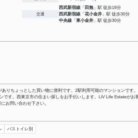
西武新宿線
「
田無
」駅 徒歩18分
西武新宿線
「
花小金井
」駅 徒歩30分
交通
中央線
「
東小金井
」駅 徒歩30分
)がありちょっとした買い物に便利です。2駅利用可能のマンションです
。西東京市の住まい探しをお手伝いします。LiV Life Estateがお
軽にお問い合わせ下さい。
ル
バストイレ別