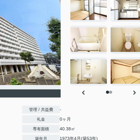
-
管理 / 共益費
0ヶ月
礼金
40.38㎡
専有面積
1973年4月(築53年)
築年月