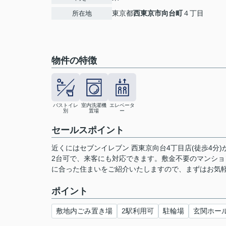
東京都
西東京市
向台町
４丁目
所在地
物件の特徴
バストイレ
室内洗濯機
エレベータ
別
置場
ー
セールスポイント
近くにはセブンイレブン 西東京向台4丁目店(徒歩4分
2台可で、来客にも対応できます。敷金不要のマンションです
に合った住まいをご紹介いたしますので、まずはお気
ポイント
敷地内ごみ置き場
2駅利用可
駐輪場
玄関ホー