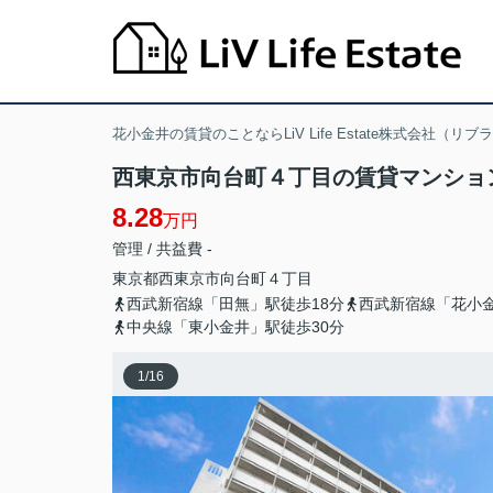
花小金井の賃貸のことならLiV Life Estate株式会社（リ
西東京市向台町４丁目の賃貸マンショ
8.28
万円
管理 / 共益費 -
東京都
西東京市
向台町
４丁目
西武新宿線「田無」駅徒歩18分
西武新宿線「花小金
中央線「東小金井」駅徒歩30分
1
/
16