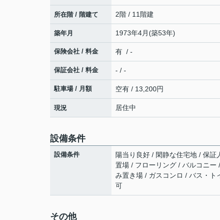
2階 / 11階建
所在階 / 階建て
1973年4月(築53年)
築年月
保険会社 / 料金
有 / -
保証会社 / 料金
- / -
駐車場 / 月額
空有 / 13,200円
居住中
現況
設備条件
設備条件
陽当り良好 / 閑静な住宅地 / 保証
置場 / フローリング / バルコニー /
み置き場 / ガスコンロ / バス・ト
可
その他