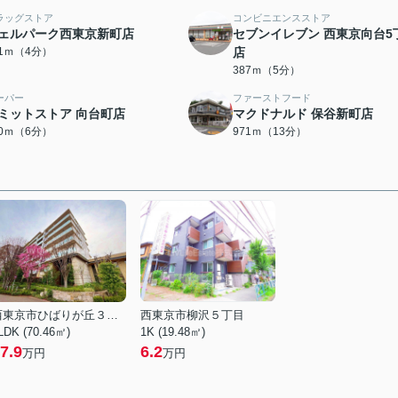
ラッグストア
コンビニエンスストア
ェルパーク西東京新町店
セブンイレブン 西東京向台5
01ｍ（4分）
店
387ｍ（5分）
ーパー
ファーストフード
ミットストア 向台町店
マクドナルド 保谷新町店
40ｍ（6分）
971ｍ（13分）
西東京市ひばりが丘３丁目
西東京市柳沢５丁目
LDK (70.46㎡)
1K (19.48㎡)
7.9
6.2
万円
万円