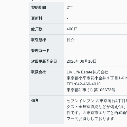
2年
契約期間
-
更新料
400戸
総戸数
仲介
取引態様
-
管理コード
2026年08月10日
次回更新予定日
取扱会社
LiV Life Estate株式会社
東京都小平市花小金井１丁目1-6 K
TEL:042-460-4016
東京都知事 (1) 第106673号
備考
セブンイレブン 西東京向台4丁
クス・全居室収納などが備え付け
件です。西東京市エリアと西武新
フ一同お待ちしております。