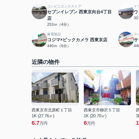
コンビニエンスストア
ド
セブンイレブン 西東京向台4丁目
ウ
店
3
253ｍ（4分）
家電製品
ス
コジマ×ビックカメラ 西東京店
サ
440ｍ（6分）
4
近隣の物件
西東京市北原町１丁目
西東京市柳沢５丁目
1K (27.76㎡)
1K (20.70㎡)
3
6.7
6
1
万円
万円