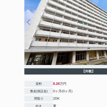
【外観】
8.28
万円
賃料
0ヶ月(0ヶ月)
敷金(保証金)
2DK
間取り
東
向き