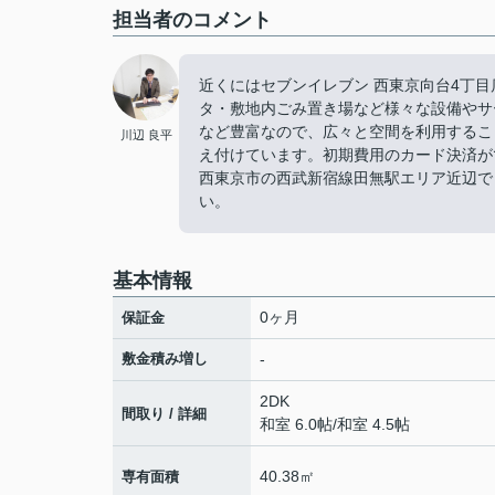
担当者のコメント
近くにはセブンイレブン 西東京向台4丁目
タ・敷地内ごみ置き場など様々な設備やサ
など豊富なので、広々と空間を利用するこ
川辺 良平
え付けています。初期費用のカード決済が
西東京市の西武新宿線田無駅エリア近辺でしょう
い。
基本情報
0ヶ月
保証金
敷金積み増し
-
2DK
間取り / 詳細
和室 6.0帖
/
和室 4.5帖
40.38㎡
専有面積