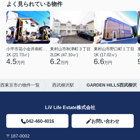
よく見られている物件
小平市花小金井南町１丁目
東村山市秋津町３丁目
東村山市野口町１丁目
1K (21.73㎡)
2LDK (47.10㎡)
1K (17.02㎡)
3
4.5
6.2
6.6
万円
万円
万円
西東京市の物件一覧
西武柳沢駅
GARDEN HILLS西武柳沢
LiV Life Estate株式会社
042-460-4016
お問い合わせ
〒187-0002