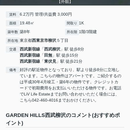
【外観】
6.2万円 管理/共益費 3,000円
賃料
19.48㎡
1K
面積
間取り
築8年
1階/3階建
築年数
所在階
東京都
西東京市
柳沢
５丁目
所在地
西武新宿線
「
西武柳沢
」駅 徒歩8分
交通
西武新宿線
「
田無
」駅 徒歩15分
西武新宿線
「
東伏見
」駅 徒歩21分
好評の駅近物件となっており、駅より徒歩8分に立地し
備考
ています。こちらの物件はアパートです。ご紹介するの
は平成30年4月竣工・築6年の物件です。クレジットカ
ードで初期費用をお支払いいただける物件です。お電話
でLiV Life Estateまでお問い合わせいただく場合には、
こちら042-460-4016までおかけください。
GARDEN HILLS西武柳沢のコメント(おすすめポ
イント)