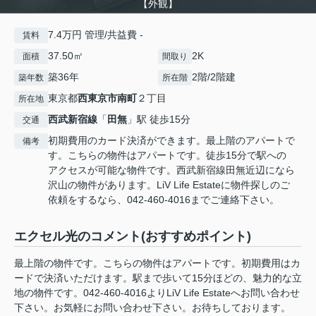
【外観】
7.4万円 管理/共益費 -
賃料
37.50㎡
2K
面積
間取り
築36年
2階/2階建
築年数
所在階
東京都
西東京市
南町
２丁目
所在地
西武新宿線
「
田無
」駅 徒歩15分
交通
初期費用のカード決済ができます。最上階のアパートで
備考
す。こちらの物件はアパートです。徒歩15分で駅への
アクセスが可能な物件です。西武新宿線田無近辺になら
沢山の物件があります。LiV Life Estateに物件探しのご
依頼をするなら、042-460-4016までご連絡下さい。
エクセル光のコメント(おすすめポイント)
最上階の物件です。こちらの物件はアパートです。初期費用はカ
ードで決済いただけます。駅まで歩いて15分ほどの、魅力的な立
地の物件です。042-460-4016よりLiV Life Estateへお問い合わせ
下さい。お気軽にお問い合わせ下さい。お待ちしております。