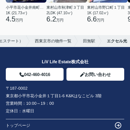
小平市花小金井南町１丁目
東村山市秋津町３丁目
東村山市野口町１丁目
1K (21.73㎡)
2LDK (47.10㎡)
1K (17.02㎡)
3
4.5
6.2
6.6
万円
万円
万円
イフエステート）
西東京市の物件一覧
田無駅
エクセル光
LiV Life Estate株式会社
042-460-4016
お問い合わせ
〒187-0002
東京都小平市花小金井１丁目1-6 K&Kはなこビル 3階
営業時間：
10:00～19：00
定休日：
水曜日
トップページ