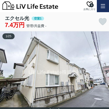
0
お気に入り
エクセル光
空室1
7.4万円
管理/共益費 -
1
/
25