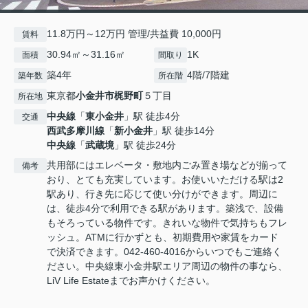
11.8万円～12万円 管理/共益費 10,000円
賃料
30.94㎡～31.16㎡
1K
面積
間取り
築4年
4階/7階建
築年数
所在階
東京都
小金井市
梶野町
５丁目
所在地
中央線
「
東小金井
」駅 徒歩4分
交通
西武多摩川線
「
新小金井
」駅 徒歩14分
中央線
「
武蔵境
」駅 徒歩24分
共用部にはエレベータ・敷地内ごみ置き場などが揃って
備考
おり、とても充実しています。お使いいただける駅は2
駅あり、行き先に応じて使い分けができます。周辺に
は、徒歩4分で利用できる駅があります。築浅で、設備
もそろっている物件です。きれいな物件で気持ちもフレ
ッシュ。ATMに行かずとも、初期費用や家賃をカード
で決済できます。042-460-4016からいつでもご連絡く
ださい。中央線東小金井駅エリア周辺の物件の事なら、
LiV Life Estateまでお声かけください。