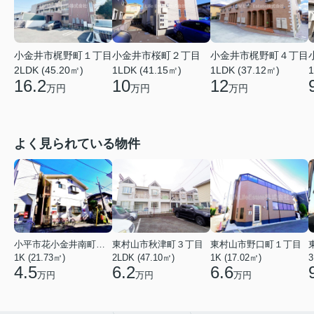
小金井市桜町２丁目
小金井市梶野町４丁目
小金井市梶野町１丁目
1LDK (41.15㎡)
1LDK (37.12㎡)
1
2LDK (45.20㎡)
10
12
16.2
万円
万円
万円
よく見られている物件
小平市花小金井南町１丁目
東村山市秋津町３丁目
東村山市野口町１丁目
1K (21.73㎡)
2LDK (47.10㎡)
1K (17.02㎡)
3
4.5
6.2
6.6
万円
万円
万円