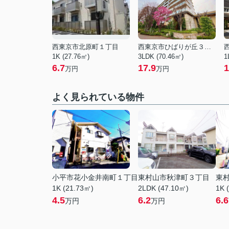
西東京市北原町１丁目
西東京市ひばりが丘３丁目
1K (27.76㎡)
3LDK (70.46㎡)
1
6.7
17.9
1
万円
万円
よく見られている物件
小平市花小金井南町１丁目
東村山市秋津町３丁目
東
1K (21.73㎡)
2LDK (47.10㎡)
1K 
4.5
6.2
6.6
万円
万円