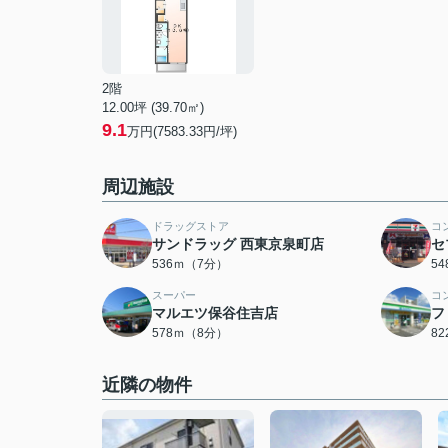
2階
12.00坪 (39.70㎡)
9.1
万円(7583.33円/坪)
周辺施設
ドラッグストア
コ
サンドラッグ 西東京泉町店
セ
536ｍ（7分）
5
スーパー
コ
マルエツ保谷住吉店
フ
578ｍ（8分）
8
近隣の物件