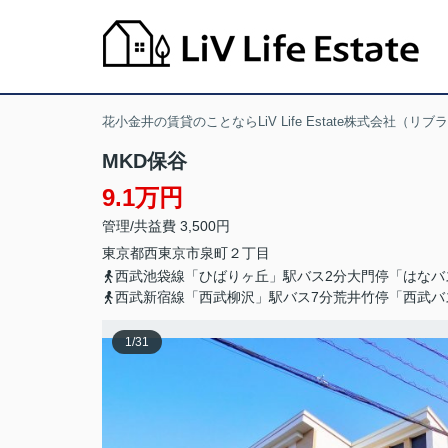
花小金井の賃貸のことならLiV Life Estate株式会社（リ
MKD保谷
9.1万円
管理/共益費 3,500円
東京都
西東京市
泉町
２丁目
西武池袋線「ひばりヶ丘」駅バス2分大門停「はなバ
西武新宿線「西武柳沢」駅バス7分荒井竹停「西武バ
1
/
31