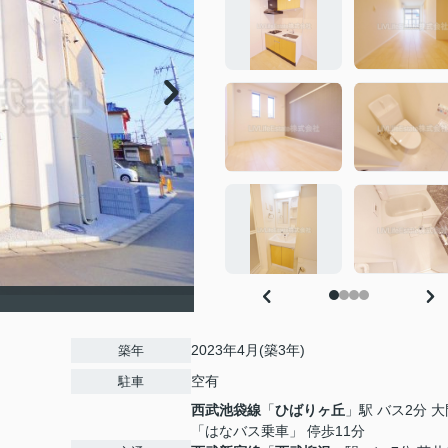
2023年4月(築3年)
築年
空有
駐車
西武池袋線
「
ひばりヶ丘
」駅 バス2分 
「はなバス乗車」 停歩11分