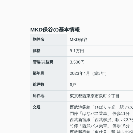
MKD保谷の基本情報
物件名
MKD保谷
価格
9.1万円
管理/共益費
3,500円
築年月
2023年4月（築3年）
総戸数
6戸
所在地
東京都
西東京市
泉町
２丁目
交通
西武池袋線
「
ひばりヶ丘
」駅 バス
門停「はなバス乗車」 停歩11分
西武新宿線
「
西武柳沢
」駅 バス7
竹停「西武バス乗車」 停歩15分
西武新宿線
「
東伏見
」駅 徒歩29