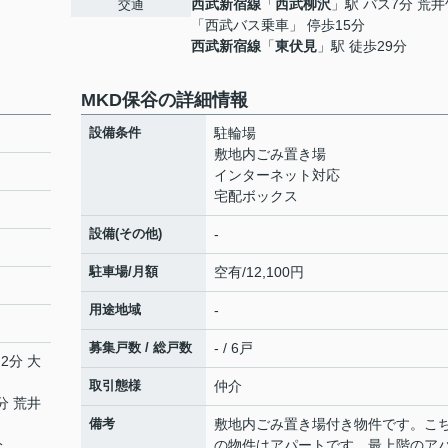
西武新宿線
「
西武柳沢
」駅 バス7分 荒
交通
「西武バス乗車」 停歩15分
西武新宿線
「
東伏見
」駅 徒歩29分
MKD保谷の詳細情報
設備条件
駐輪場
敷地内ごみ置き場
インターネット対応
宅配ボックス
設備(その他)
-
駐車場/月額
空有/12,100円
用途地域
-
募集戸数 / 総戸数
- / 6戸
2分 大
取引態様
仲介
分 荒井
備考
敷地内ごみ置き場付き物件です。こ
分
の物件はアパートです。最上階のア