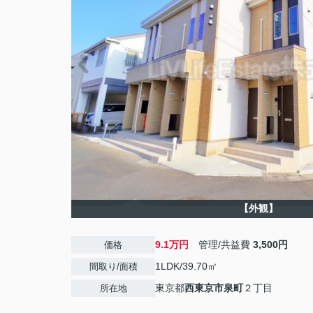
【外観】
9.1万円
管理/共益費
3,500円
価格
1LDK/39.70㎡
間取り/面積
東京都
西東京市
泉町
２丁目
所在地