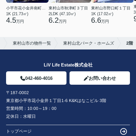
小平市花小金井南町１丁目
東村山市秋津町３丁目
東村山市野口町１丁目
3
1K (21.73㎡)
2LDK (47.10㎡)
1K (17.02㎡)
4.5
6.2
6.6
万円
万円
万円
）
東村山市の物件一覧
東村山北パーク・ホームズ
2階
LiV Life Estate株式会社
042-460-4016
お問い合わせ
〒187-0002
東京都小平市花小金井１丁目1-6 K&Kはなこビル 3階
営業時間：
10:00～19：00
定休日：
水曜日
トップページ