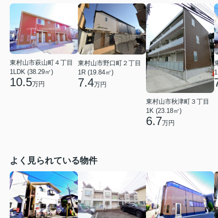
東村山市萩山町４丁目
東村山市野口町２丁目
1LDK (38.29㎡)
1R (19.84㎡)
1
10.5
7.4
万円
万円
東村山市秋津町３丁目
1K (23.18㎡)
6.7
万円
よく見られている物件