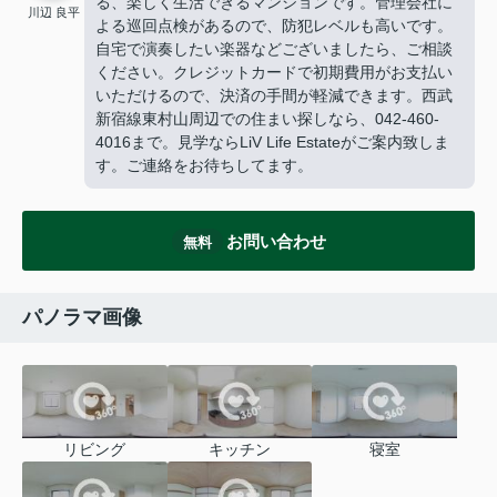
る、楽しく生活できるマンションです。管理会社に
川辺 良平
よる巡回点検があるので、防犯レベルも高いです。
自宅で演奏したい楽器などございましたら、ご相談
ください。クレジットカードで初期費用がお支払い
いただけるので、決済の手間が軽減できます。西武
新宿線東村山周辺での住まい探しなら、042-460-
4016まで。見学ならLiV Life Estateがご案内致しま
す。ご連絡をお待ちしてます。
お問い合わせ
無料
パノラマ画像
リビング
キッチン
寝室