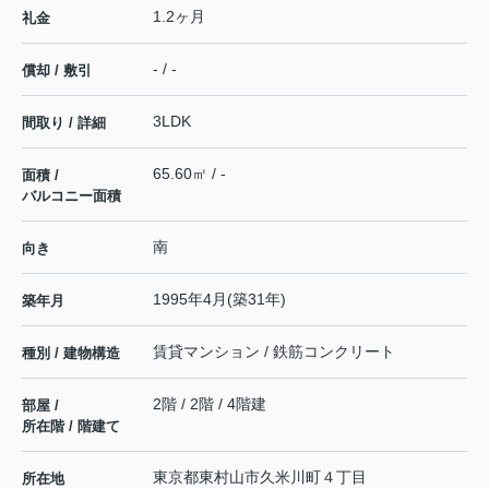
1.2ヶ月
礼金
- / -
償却 / 敷引
3LDK
間取り / 詳細
65.60㎡ / -
面積 /
バルコニー面積
南
向き
1995年4月(築31年)
築年月
賃貸マンション / 鉄筋コンクリート
種別 / 建物構造
2階 / 2階 / 4階建
部屋 /
所在階 / 階建て
東京都
東村山市
久米川町
４丁目
所在地