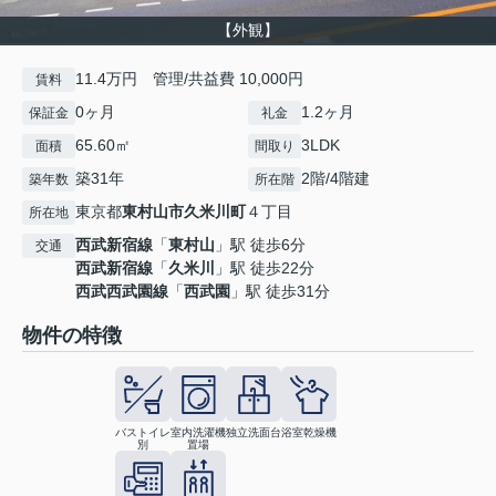
【外観】
11.4万円 管理/共益費 10,000円
賃料
0ヶ月
1.2ヶ月
保証金
礼金
65.60㎡
3LDK
面積
間取り
築31年
2階/4階建
築年数
所在階
東京都
東村山市
久米川町
４丁目
所在地
西武新宿線
「
東村山
」駅 徒歩6分
交通
西武新宿線
「
久米川
」駅 徒歩22分
西武西武園線
「
西武園
」駅 徒歩31分
物件の特徴
バストイレ
室内洗濯機
独立洗面台
浴室乾燥機
別
置場