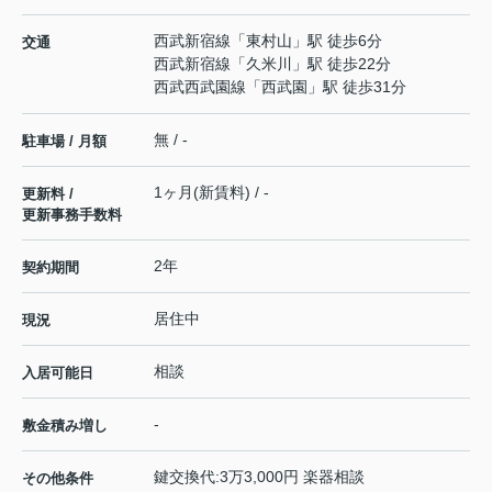
西武新宿線
「
東村山
」駅 徒歩6分
交通
西武新宿線
「
久米川
」駅 徒歩22分
西武西武園線
「
西武園
」駅 徒歩31分
無 / -
駐車場 / 月額
1ヶ月(新賃料) / -
更新料 /
更新事務手数料
2年
契約期間
居住中
現況
相談
入居可能日
-
敷金積み増し
鍵交換代:3万3,000円 楽器相談
その他条件