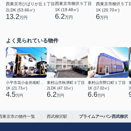
西東京市柳沢５丁目
西東京市柳沢５丁
西東京市ひばりが丘１丁目
1K (19.48㎡)
1K (20.70㎡)
2LDK (53.66㎡)
6.2
6
13.2
万円
万円
万円
よく見られている物件
小平市花小金井南町１丁目
東村山市秋津町３丁目
東村山市野口町１丁目
1K (21.73㎡)
2LDK (47.10㎡)
1K (17.02㎡)
3
4.5
6.2
6.6
万円
万円
万円
西東京市の物件一覧
西武柳沢駅
プライムアーバン西武柳沢