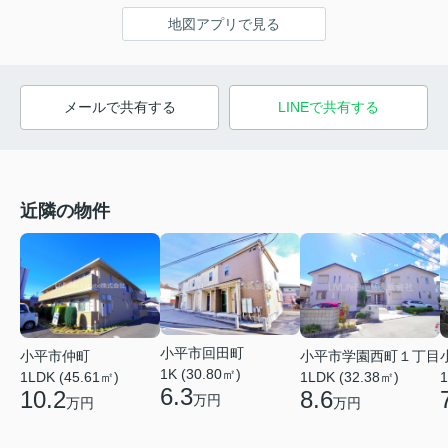
地図アプリで見る
メールで共有する
LINEで共有する
近隣の物件
小平市回田町
小平市学園西町１丁目
小平市仲町
1K (30.80㎡)
1LDK (32.38㎡)
1LDK (45.61㎡)
1
6.3
8.6
10.2
万円
万円
万円