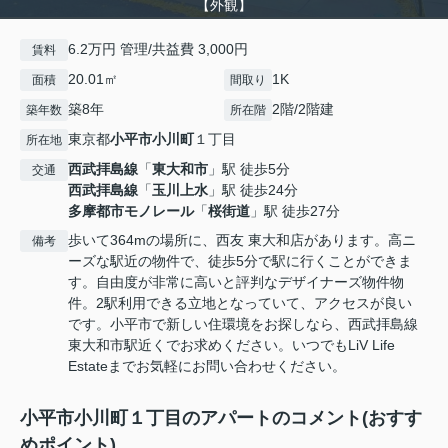
【外観】
6.2万円 管理/共益費 3,000円
賃料
20.01㎡
1K
面積
間取り
築8年
2階/2階建
築年数
所在階
東京都
小平市
小川町
１丁目
所在地
西武拝島線
「
東大和市
」駅 徒歩5分
交通
西武拝島線
「
玉川上水
」駅 徒歩24分
多摩都市モノレール
「
桜街道
」駅 徒歩27分
歩いて364mの場所に、西友 東大和店があります。高ニ
備考
ーズな駅近の物件で、徒歩5分で駅に行くことができま
す。自由度が非常に高いと評判なデザイナーズ物件物
件。2駅利用できる立地となっていて、アクセスが良い
です。小平市で新しい住環境をお探しなら、西武拝島線
東大和市駅近くでお求めください。いつでもLiV Life
Estateまでお気軽にお問い合わせください。
小平市小川町１丁目のアパートのコメント(おすす
めポイント)