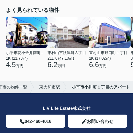
よく見られている物件
小平市花小金井南町１丁目
東村山市秋津町３丁目
東村山市野口町１丁目
1K (21.73㎡)
2LDK (47.10㎡)
1K (17.02㎡)
3
4.5
6.2
6.6
万円
万円
万円
平市の物件一覧
東大和市駅
小平市小川町１丁目のアパート
LiV Life Estate株式会社
042-460-4016
お問い合わせ