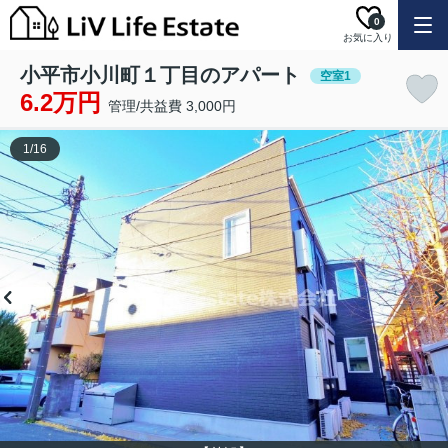
0
お気に入り
小平市小川町１丁目のアパート
空室1
6.2万円
管理/共益費 3,000円
1
/
16