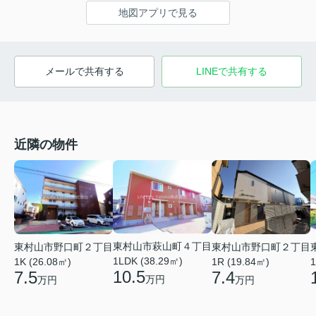
地図アプリで見る
メールで共有する
LINEで共有する
近隣の物件
東村山市萩山町４丁目
東村山市野口町２丁目
東村山市野口町２丁目
1LDK (38.29㎡)
1K (26.08㎡)
1R (19.84㎡)
1
10.5
7.5
7.4
万円
万円
万円