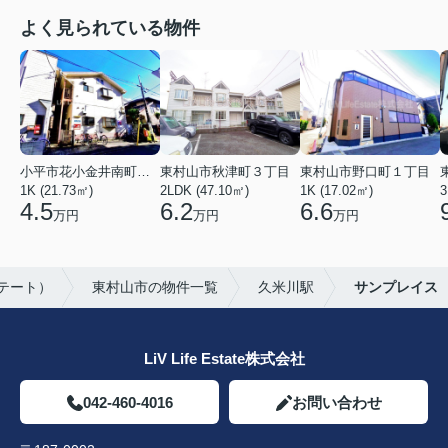
よく見られている物件
小平市花小金井南町１丁目
東村山市秋津町３丁目
東村山市野口町１丁目
1K (21.73㎡)
2LDK (47.10㎡)
1K (17.02㎡)
3
4.5
6.2
6.6
万円
万円
万円
ステート）
東村山市の物件一覧
久米川駅
サンプレイス
LiV Life Estate株式会社
042-460-4016
お問い合わせ