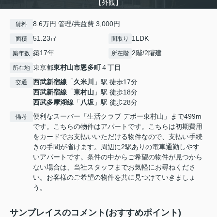
【外観】
8.6万円 管理/共益費 3,000円
賃料
51.23㎡
1LDK
面積
間取り
築17年
2階/2階建
築年数
所在階
東京都
東村山市
恩多町
４丁目
所在地
西武新宿線
「
久米川
」駅 徒歩17分
交通
西武新宿線
「
東村山
」駅 徒歩18分
西武多摩湖線
「
八坂
」駅 徒歩28分
便利なスーパー「生活クラブ デポー東村山」まで499m
備考
です。こちらの物件はアパートです。こちらは初期費用
をカードでお支払いいただける物件なので、支払い手続
きの手間が省けます。周辺に2駅ありの電車通勤しやす
いアパートです。条件の中からご希望の物件が見つから
ない場合は、当社スタッフまでお気軽にお尋ねくださ
い。お客様のご希望の物件を共に見つけていきましょ
う。
サンプレイスのコメント(おすすめポイント)