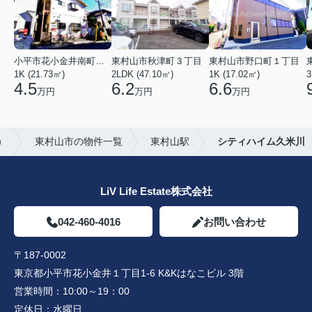
小平市花小金井南町１丁目
東村山市秋津町３丁目
東村山市野口町１丁目
1K (21.73㎡)
2LDK (47.10㎡)
1K (17.02㎡)
3
4.5
6.2
6.6
万円
万円
万円
）
東村山市の物件一覧
東村山駅
シティハイム久米川
LiV Life Estate株式会社
042-460-4016
お問い合わせ
〒187-0002
東京都小平市花小金井１丁目1-6 K&Kはなこビル 3階
営業時間：
10:00～19：00
定休日：
水曜日