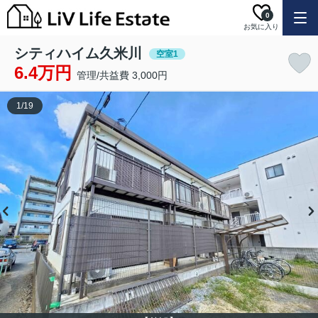
0
お気に入り
シティハイム久米川
空室1
6.4万円
管理/共益費 3,000円
1
/
19