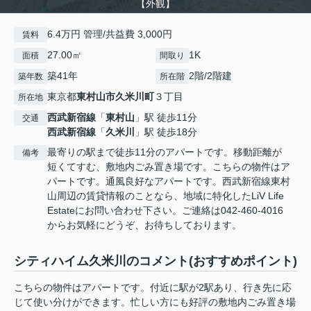
【外観】
6.4万円 管理/共益費 3,000円
賃料
27.00㎡
1K
面積
間取り
築41年
2階/2階建
築年数
所在階
東京都
東村山市
久米川町
３丁目
所在地
西武新宿線
「
東村山
」駅 徒歩11分
交通
西武新宿線
「
久米川
」駅 徒歩18分
最寄りの駅まで徒歩11分のアパートです。移動距離が
備考
短くてすむ、敷地内ごみ置き場です。こちらの物件はア
パートです。通風良好なアパートです。西武新宿線東村
山周辺の賃貸情報のことなら、地域に特化したLiV Life
Estateにお問い合わせ下さい。ご連絡は042-460-4016
からお気軽にどうぞ、お待ちしております。
シティハイム久米川のコメント(おすすめポイント)
こちらの物件はアパートです。付近に駅が2駅あり、行き先に応
じて使い分けができます。忙しい方にも好評の敷地内ごみ置き場