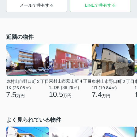
メールで共有する
LINEで共有する
近隣の物件
東村山市萩山町４丁目
東村山市野口町２丁目
東村山市野口町２丁目
1LDK (38.29㎡)
1K (26.08㎡)
1R (19.84㎡)
1
10.5
7.5
7.4
万円
万円
万円
よく見られている物件