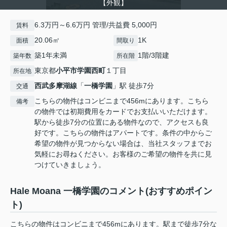
【外観】
6.3万円～6.6万円 管理/共益費 5,000円
賃料
20.06㎡
1K
面積
間取り
築1年未満
1階/3階建
築年数
所在階
東京都
小平市
学園西町
１丁目
所在地
西武多摩湖線
「
一橋学園
」駅 徒歩7分
交通
こちらの物件はコンビニまで456mにあります。こちら
備考
の物件では初期費用をカードでお支払いいただけます。
駅から徒歩7分の位置にある物件なので、アクセスも良
好です。こちらの物件はアパートです。条件の中からご
希望の物件が見つからない場合は、当社スタッフまでお
気軽にお尋ねください。お客様のご希望の物件を共に見
つけていきましょう。
Hale Moana 一橋学園のコメント(おすすめポイン
ト)
こちらの物件はコンビニまで456mにあります。駅まで徒歩7分な