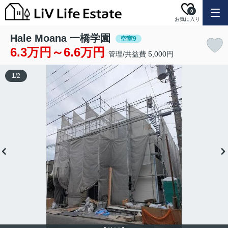
0
お気に入り
Hale Moana 一橋学園
空室9
6.3万円～6.6万円
管理/共益費 5,000円
1
/
2