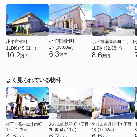
小平市回田町
小平市学園西町１丁目
小平市仲町
1K (30.80㎡)
1LDK (32.38㎡)
1LDK (45.61㎡)
1
6.3
8.6
10.2
万円
万円
万円
よく見られている物件
小平市花小金井南町１丁目
東村山市秋津町３丁目
東村山市野口町１丁目
1K (21.73㎡)
2LDK (47.10㎡)
1K (17.02㎡)
3
4.5
6.2
6.6