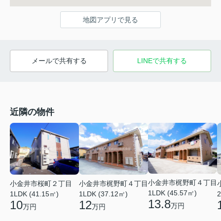
地図アプリで見る
メールで共有する
LINEで共有する
近隣の物件
小金井市梶野町４丁目
小金井市桜町２丁目
小金井市梶野町４丁目
1LDK (45.57㎡)
1LDK (41.15㎡)
1LDK (37.12㎡)
2
13.8
10
12
万円
万円
万円