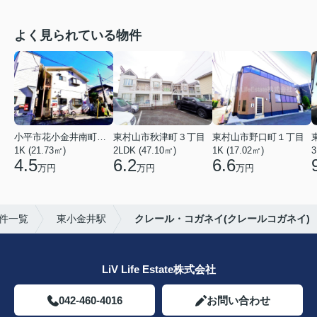
よく見られている物件
小平市花小金井南町１丁目
東村山市秋津町３丁目
東村山市野口町１丁目
1K (21.73㎡)
2LDK (47.10㎡)
1K (17.02㎡)
3
4.5
6.2
6.6
万円
万円
万円
件一覧
東小金井駅
クレール・コガネイ(クレールコガネイ)
LiV Life Estate株式会社
042-460-4016
お問い合わせ