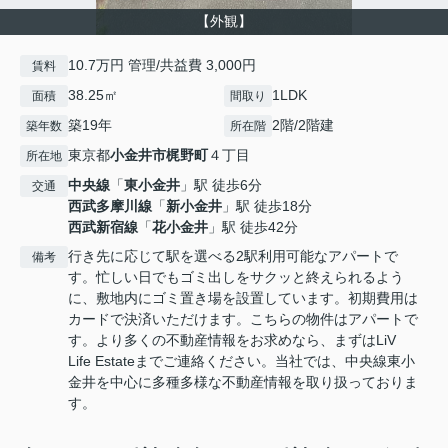
【外観】
10.7万円 管理/共益費 3,000円
賃料
38.25㎡
1LDK
面積
間取り
築19年
2階/2階建
築年数
所在階
東京都
小金井市
梶野町
４丁目
所在地
中央線
「
東小金井
」駅 徒歩6分
交通
西武多摩川線
「
新小金井
」駅 徒歩18分
西武新宿線
「
花小金井
」駅 徒歩42分
行き先に応じて駅を選べる2駅利用可能なアパートで
備考
す。忙しい日でもゴミ出しをサクッと終えられるよう
に、敷地内にゴミ置き場を設置しています。初期費用は
カードで決済いただけます。こちらの物件はアパートで
す。より多くの不動産情報をお求めなら、まずはLiV
Life Estateまでご連絡ください。当社では、中央線東小
金井を中心に多種多様な不動産情報を取り扱っておりま
す。