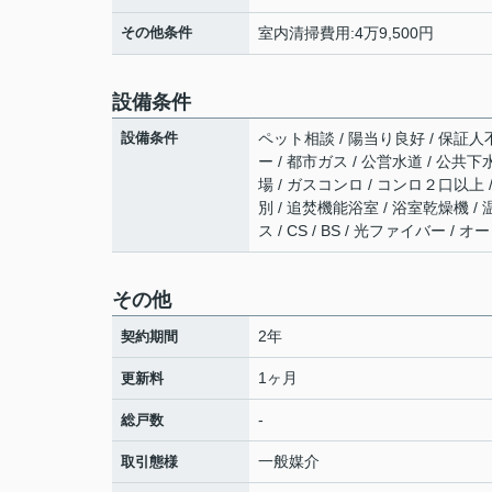
その他条件
室内清掃費用:4万9,500円
設備条件
設備条件
ペット相談 / 陽当り良好 / 保証人不
ー / 都市ガス / 公営水道 / 公共
場 / ガスコンロ / コンロ２口以上
別 / 追焚機能浴室 / 浴室乾燥機 /
ス / CS / BS / 光ファイバー
その他
2年
契約期間
1ヶ月
更新料
-
総戸数
一般媒介
取引態様