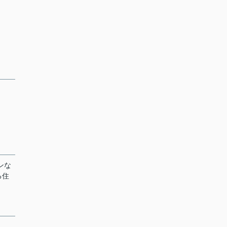
ンな
る住