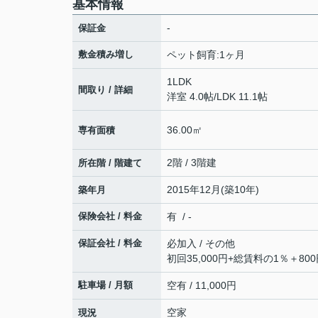
基本情報
-
保証金
敷金積み増し
ペット飼育:1ヶ月
1LDK
間取り / 詳細
洋室 4.0帖
/
LDK 11.1帖
36.00㎡
専有面積
2階 / 3階建
所在階 / 階建て
2015年12月(築10年)
築年月
保険会社 / 料金
有 / -
保証会社 / 料金
必加入 / その他
初回35,000円+総賃料の1％＋8
駐車場 / 月額
空有 / 11,000円
空家
現況