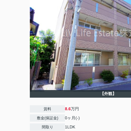
【外観】
8.6
万円
賃料
0ヶ月(-)
敷金(保証金)
1LDK
間取り