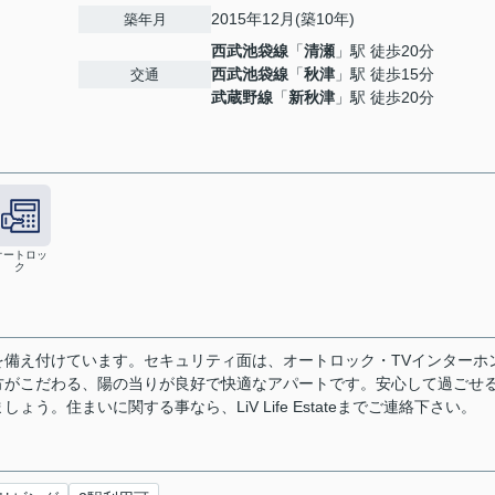
2015年12月(築10年)
築年月
西武池袋線
「
清瀬
」駅 徒歩20分
西武池袋線
「
秋津
」駅 徒歩15分
交通
武蔵野線
「
新秋津
」駅 徒歩20分
オートロッ
ク
備え付けています。セキュリティ面は、オートロック・TVインターホ
方がこだわる、陽の当りが良好で快適なアパートです。安心して過ごせ
。住まいに関する事なら、LiV Life Estateまでご連絡下さい。