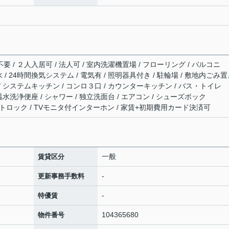
要 / ２人入居可 / 法人可 / 室内洗濯機置場 / フローリング / バルコニ
下水 / 24時間換気システム / 電気有 / 照明器具付き / 駐輪場 / 敷地内ごみ
 / システムキッチン / コンロ３口 / カウンターキッチン / バス・トイレ
 温水洗浄便座 / シャワー / 独立洗面台 / エアコン / シューズボック
 / オートロック / TVモニタ付インターホン / 家賃+初期費用カード決済可
一般
賃貸区分
-
更新事務手数料
-
特優賃
104365680
物件番号