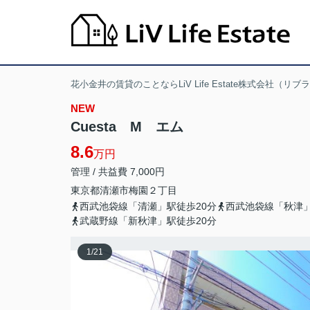
花小金井の賃貸のことならLiV Life Estate株式会社（リ
NEW
Cuesta M エム
8.6
万円
管理 / 共益費 7,000円
東京都
清瀬市
梅園
２丁目
西武池袋線「清瀬」駅徒歩20分
西武池袋線「秋津」
武蔵野線「新秋津」駅徒歩20分
1
/
21