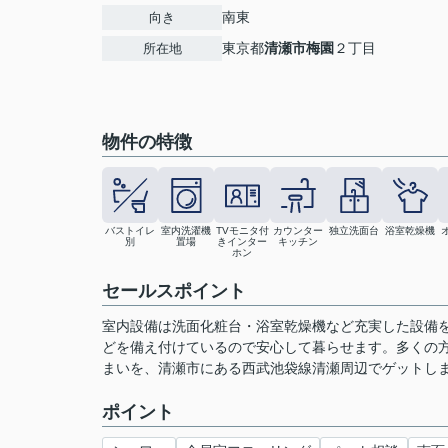
南東
向き
東京都
清瀬市
梅園
２丁目
所在地
物件の特徴
バストイレ
室内洗濯機
TVモニタ付
カウンター
独立洗面台
浴室乾燥機
別
置場
きインター
キッチン
ホン
セールスポイント
室内設備は洗面化粧台・浴室乾燥機など充実した設備を
どを備え付けているので安心して暮らせます。多くの
まいを、清瀬市にある西武池袋線清瀬周辺でゲットしましょう
ポイント