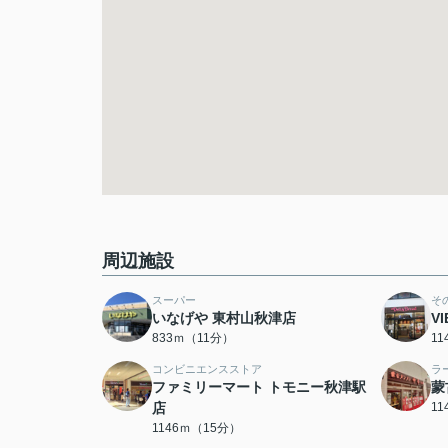
周辺施設
スーパー
そ
いなげや 東村山秋津店
V
833ｍ（11分）
1
コンビニエンスストア
ラ
ファミリーマート トモニー秋津駅
蒙
店
1
1146ｍ（15分）