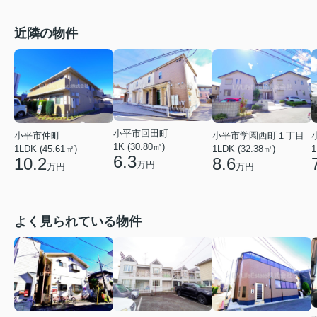
近隣の物件
小平市回田町
小平市学園西町１丁目
小平市仲町
1K (30.80㎡)
1LDK (32.38㎡)
1LDK (45.61㎡)
1
6.3
8.6
10.2
万円
万円
万円
よく見られている物件