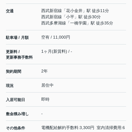
西武新宿線
「
花小金井
」駅 徒歩11分
交通
西武新宿線
「
小平
」駅 徒歩30分
西武多摩湖線
「
一橋学園
」駅 徒歩35分
空有 / 11,000円
駐車場 / 月額
1ヶ月(新賃料) / -
更新料 /
更新事務手数料
2年
契約期間
居住中
現況
即時
入居可能日
-
敷金積み増し
電機配給解約手数料:3,300円 室内清掃費用:6
その他条件