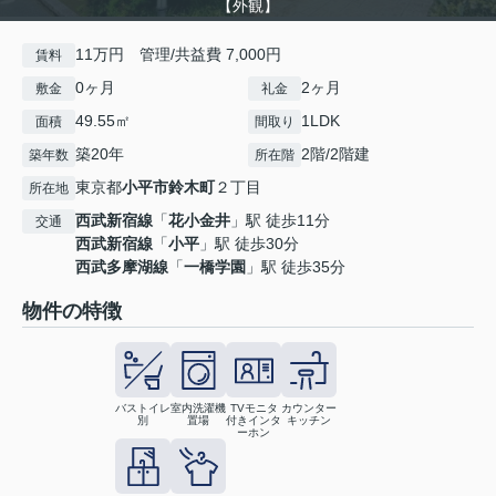
【外観】
11万円 管理/共益費 7,000円
賃料
0ヶ月
2ヶ月
敷金
礼金
49.55㎡
1LDK
面積
間取り
築20年
2階/2階建
築年数
所在階
東京都
小平市
鈴木町
２丁目
所在地
西武新宿線
「
花小金井
」駅 徒歩11分
交通
西武新宿線
「
小平
」駅 徒歩30分
西武多摩湖線
「
一橋学園
」駅 徒歩35分
物件の特徴
バストイレ
室内洗濯機
TVモニタ
カウンター
別
置場
付きインタ
キッチン
ーホン