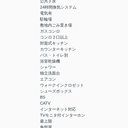
公共下水
24時間換気システム
電気有
駐輪場
敷地内ごみ置き場
ガスコンロ
コンロ２口以上
対面式キッチン
カウンターキッチン
バス・トイレ別
浴室乾燥機
シャワー
独立洗面台
エアコン
ウォークインクロゼット
シューズボックス
BS
CATV
インターネット対応
TVモニタ付インターホン
最上階
角部屋