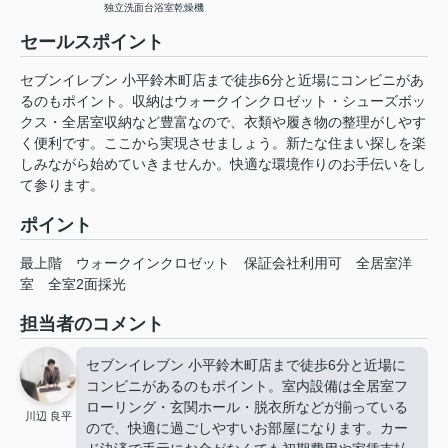
独立洗面台
浴室乾燥機
セールスポイント
セブンイレブン 小平鈴木町店まで徒歩6分と近場にコンビニがあ
るのもポイント。収納はウォークインクロゼット・シューズボッ
クス・全居室収納など豊富なので、衣類や履き物の整理がしやす
く便利です。ここから実現させましょう。新たな住まい探しを楽
しみながら始めていきませんか。快適な環境作りのお手伝いをし
て参ります。
ポイント
最上階
ウォークインクロゼット
保証会社利用可
全居室洋
室
全室2面採光
担当者のコメント
セブンイレブン 小平鈴木町店まで徒歩6分と近場に
コンビニがあるのもポイント。室内設備は全居室フ
ローリング・玄関ホール・脱衣所などが揃っている
川辺 良平
ので、快適に過ごしやすいお部屋になります。カー