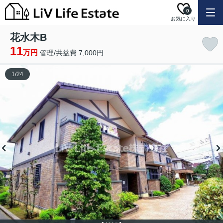
0
お気に入り
花水木B
11
万円
管理/共益費 7,000円
1
/
24