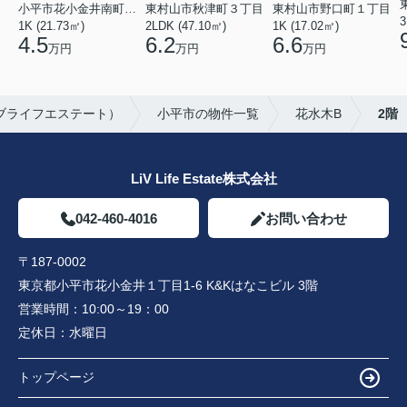
小平市花小金井南町１丁目
東村山市秋津町３丁目
東村山市野口町１丁目
3
1K (21.73㎡)
2LDK (47.10㎡)
1K (17.02㎡)
4.5
6.2
6.6
万円
万円
万円
（リブライフエステート）
小平市の物件一覧
花水木B
2階
LiV Life Estate株式会社
042-460-4016
お問い合わせ
〒187-0002
東京都小平市花小金井１丁目1-6 K&Kはなこビル 3階
営業時間：
10:00～19：00
定休日：
水曜日
トップページ