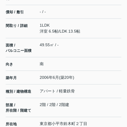
- / -
償却 / 敷引
1LDK
間取り / 詳細
洋室 6.5帖
/
LDK 13.5帖
49.55㎡ / -
面積 /
バルコニー面積
南
向き
2006年6月(築20年)
築年月
アパート / 軽量鉄骨
種別 / 建物構造
2階 / 2階 / 2階建
部屋 /
所在階 / 階建て
東京都
小平市
鈴木町
２丁目
所在地